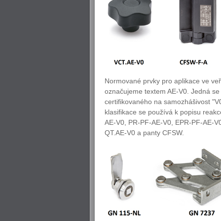
Normované prvky pro aplikace ve veř
označujeme textem AE-V0. Jedná se
certifikovaného na samozhášivost "V
klasifikace se používá k popisu reak
AE-V0, PR-PF-AE-V0, EPR-PF-AE-V0),
QT.AE-V0 a panty CFSW.