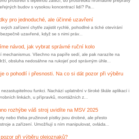
vého prostředí s tepelnou zátěží, do prostředků hromadné přepravy
řejných budov s vysokou koncentrací lidí? Pa...
dky pro jednoduché, ale účinné uzavření
svých zařízení chytře zajistit rychlé, pohodlné a tiché otevírání
t bezpečně uzavřené, když se s nimi práv...
me návod, jak vybrat správné ruční kolo
í mechanismus. Všechno na papíře sedí, ale pak narazíte na
drží, obsluha nedosáhne na rukojeť pod správným úhle...
e o pohodlí i přesnosti. Na co si dát pozor při výběru
nezastupitelnou funkci. Nachází uplatnění v široké škále aplikací i
obních linkách, u přípravků, montážních z...
hno rozhýbe váš stroj uvidíte na MSV 2025
nty nebo třeba pružinové pístky jsou drobné, ale přesto
troje a zařízení. Umožňují s ním manipulovat, ovláda...
 pozor při výběru olejoznaků?