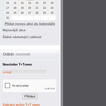
10
11
12
13
14
15
16
17
18
19
20
21
22
23
24
25
26
27
28
29
30
31
Přidat novou akci do kalendáře
Nejnovější akce
Žádné následující události
Odběr
novinek
Newsletter T+Tnews
Zobrazit archiv T+T news