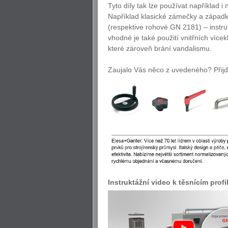
Tyto díly tak lze používat například 
Například klasické zámečky a západk
(respektive rohové GN 2181) – instru
vhodné je také použití vnitřních ví
které zároveň brání vandalismu.
Zaujalo Vás něco z uvedeného? Přijď
Instruktážní video k těsnícím prof