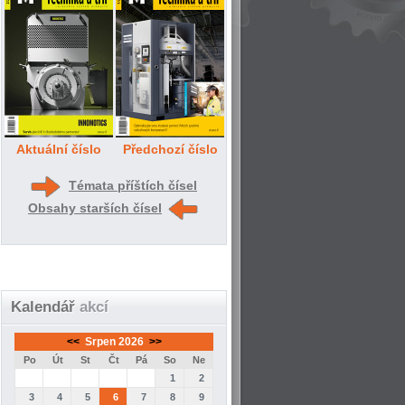
Aktuální číslo
Předchozí číslo
Témata příštích čísel
Obsahy starších čísel
Kalendář
akcí
<<
Srpen 2026
>>
Po
Út
St
Čt
Pá
So
Ne
1
2
3
4
5
6
7
8
9