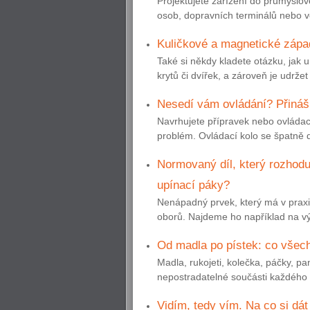
Projektujete zařízení do průmyslo
osob, dopravních terminálů nebo ve
Kuličkové a magnetické zápa
Také si někdy kladete otázku, jak u 
krytů či dvířek, a zároveň je udrže
Nesedí vám ovládání? Přináší
Navrhujete přípravek nebo ovládac
problém. Ovládací kolo se špatně 
Normovaný díl, který rozhoduj
upínací páky?
Nenápadný prvek, který má v praxi 
oborů. Najdeme ho například na výr
Od madla po pístek: co všec
Madla, rukojeti, kolečka, páčky, pa
nepostradatelné součásti každého s
Vidím, tedy vím. Na co si dát