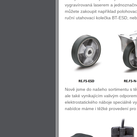
vygravírovaná laserem a jednoznačně 
můžete zakoupit například polohovac
ruční utahovací kolečka BT-ESD, ne
Nově jsme do našeho sortimentu s těm
ale také vynikajícím valivým odporem,
elektrostatického náboje speciálně v
nabídce máme i těžké provedení pro 