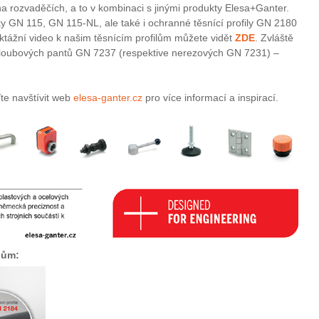
i na rozvaděčích, a to v kombinaci s jinými produkty Elesa+Ganter.
y GN 115, GN 115-NL, ale také i ochranné těsnící profily GN 2180
ktážní video k našim těsnícím profilům můžete vidět
ZDE
. Zvláště
cekloubových pantů GN 7237 (respektive nerezových GN 7231) –
te navštívit web
elesa-ganter.cz
pro více informací a inspirací.
ilům: