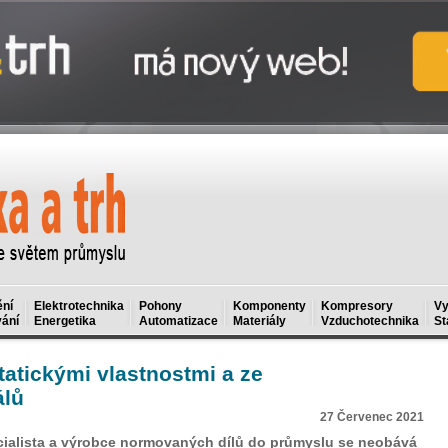
ní
Elektrotechnika
Pohony
Komponenty
Kompresory
Vy
ání
Energetika
Automatizace
Materiály
Vzduchotechnika
St
statickými vlastnostmi a ze
álů
27 Červenec 2021
cialista a výrobce normovaných dílů do průmyslu se neobává