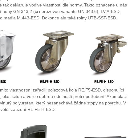
tak deklaruje vodivé vlastnosti dle normy. Takto označené u nás
í nohy GN 343.2 (či nerezovou variantu GN 343.6), LV.A-ESD,
bo madla M.443-ESD. Dokonce ale také rolny UTB-SST-ESD.
ito vlastnostmi zařadili pojezdová kola RE.F5-ESD, disponující
 elasticitou a velice dobrou odolností proti opotřebení. Akumulaci
yvinutý polyuretan, který nezanechává žádné stopy na povrchu. V
větší zatížení RE.F5-H-ESD.