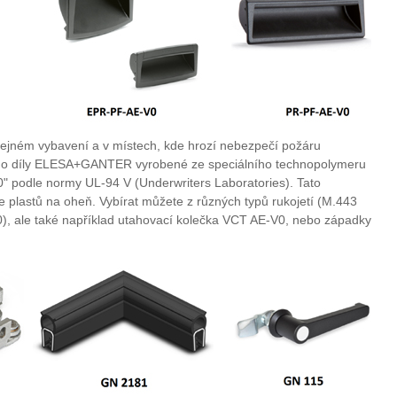
ejném vybavení a v místech, kde hrozí nebezpečí požáru
 o díly ELESA+GANTER vyrobené ze speciálního technopolymeru
0" podle normy UL-94 V (Underwriters Laboratories). Tato
ce plastů na oheň. Vybírat můžete z různých typů rukojetí (M.443
 ale také například utahovací kolečka VCT AE-V0, nebo západky