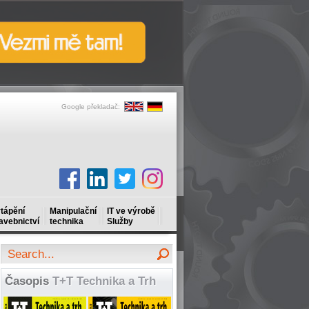
Google překladač:
tápění
Manipulační
IT ve výrobě
avebnictví
technika
Služby
Časopis
T+T Technika a Trh