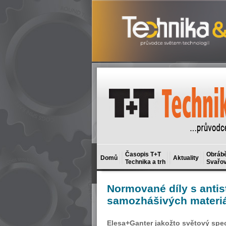
Časopis T+T
Obrábě
Domů
Aktuality
Technika a trh
Svařov
Normované
díly s anti
samozhášivých materi
Elesa+Ganter jakožto světový spe