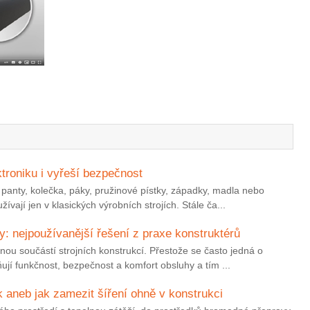
ktroniku i vyřeší bezpečnost
anty, kolečka, páky, pružinové pístky, západky, madla nebo
vají jen v klasických výrobních strojích. Stále ča...
y: nejpoužívanější řešení z praxe konstruktérů
ou součástí strojních konstrukcí. Přestože se často jedná o
jí funkčnost, bezpečnost a komfort obsluhy a tím ...
k aneb jak zamezit šíření ohně v konstrukci