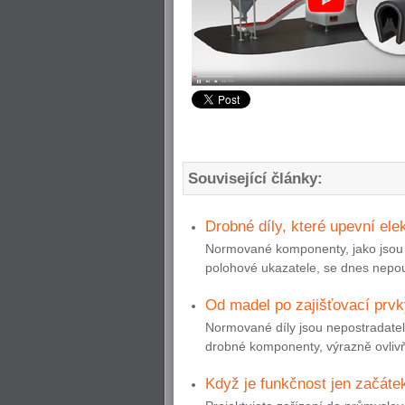
Související články:
Drobné díly, které upevní ele
Normované komponenty, jako jsou p
polohové ukazatele, se dnes nepouží
Od madel po zajišťovací prvk
Normované díly jsou nepostradateln
drobné komponenty, výrazně ovlivňu
Když je funkčnost jen začáte