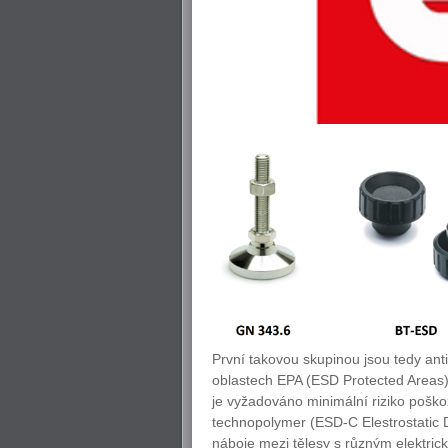
První takovou skupinou jsou tedy anti
oblastech EPA (ESD Protected Areas).
je vyžadováno minimální riziko poškoz
technopolymer (ESD-C Elestrostatic D
náboje mezi tělesy s různým elektr