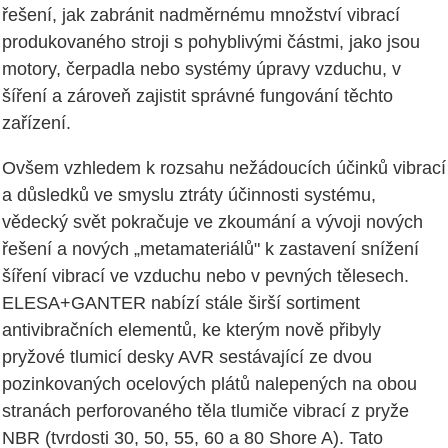
řešení, jak zabránit nadměrnému množství vibrací
produkovaného stroji s pohyblivými částmi, jako jsou
motory, čerpadla nebo systémy úpravy vzduchu, v
šíření a zároveň zajistit správné fungování těchto
zařízení.
Ovšem vzhledem k rozsahu nežádoucích účinků vibrací
a důsledků ve smyslu ztráty účinnosti systému,
vědecký svět pokračuje ve zkoumání a vývoji nových
řešení a nových „metamateriálů" k zastavení snížení
šíření vibrací ve vzduchu nebo v pevných tělesech.
ELESA+GANTER nabízí stále širší sortiment
antivibračních elementů, ke kterým nově přibyly
pryžové tlumicí desky AVR sestávající ze dvou
pozinkovaných ocelových plátů nalepených na obou
stranách perforovaného těla tlumiče vibrací z pryže
NBR (tvrdosti 30, 50, 55, 60 a 80 Shore A). Tato