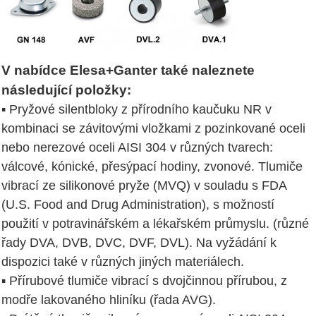
V nabídce Elesa+Ganter také naleznete
následující položky:
▪ Pryžové silentbloky z přírodního kaučuku NR v
kombinaci se závitovými vložkami z pozinkované oceli
nebo nerezové oceli AISI 304 v různých tvarech:
válcové, kónické, přesýpací hodiny, zvonové. Tlumiče
vibrací ze silikonové pryže (MVQ) v souladu s FDA
(U.S. Food and Drug Administration), s možností
použití v potravinářském a lékařském průmyslu. (různé
řady DVA, DVB, DVC, DVF, DVL). Na vyžádání k
dispozici také v různých jiných materiálech.
▪ Přírubové tlumiče vibrací s dvojčinnou přírubou, z
modře lakovaného hliníku (řada AVG).