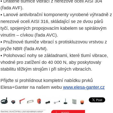
▪ Drátěné tlumiče vibrací z nerezové oceli AISI 304
(řada AVF).
▪ Lanové antivibrační komponenty vyrobené výhradně z
nerezové oceli AISI 316, skládající se ze dvou párů
tyčí, spojených propojovacím kabelem se spirálovým
vinutím – cívkou (řada AVC).
▪ Pružinové tlumiče vibrací s protiskluzovou vrstvou z
pryže NBR (řada AVM).
▪ Polohovací nohy se základnami, které tlumí vibrace,
vhodné pro zatížení do 40 000 N, aby poskytovaly
stabilitu těžkým strojům i při silných vibracích.
Přijďte si prohlídnout kompletní nabídku prvků
Elesa+Ganter na našem webu
www.elesa-ganter.cz