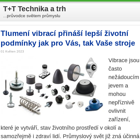
T+T Technika a trh
...průvodce světem průmyslu
Tlumení vibrací přináší lepší životní
podmínky jak pro Vás, tak Vaše stroje
01 Květen 2023
Vibrace jsou
často
nežádoucím
jevem a
mohou
nepříznivě
ovlivnit
zařízení,
které je vytváří, stav životního prostředí v okolí a
samozřejmě i zdraví lidí. Průmyslový svět již zná účinná