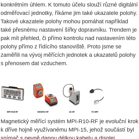
konkrétním úhlem. K tomuto účelu slouží různé digitální
odměřovací jednotky, říkáme jim také ukazatele polohy.
Takové ukazatele polohy mohou pomáhat například
také přesnému nastavení šířky dopravníku. Trendem je
pak mít přehled, či přímo kontrolu nad nastavením této
polohy přímo z řídícího stanoviště. Proto jsme se
zaměřili na vývoj měřících jednotek a ukazatelů polohy
s přenosem dat vzduchem.
Magnetický měřící systém MPI-R10-RF je evoluční krok
k dříve hojně využívanému MPI-15, jehož součástí byl
snímač s pevně danou délkou kabelu a displej