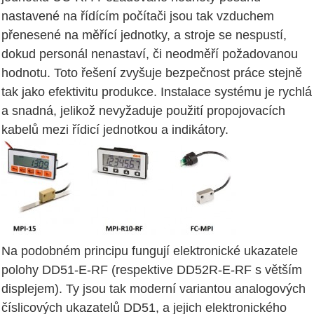
nastavené na řídícím počítači jsou tak vzduchem
přenesené na měřící jednotky, a stroje se nespustí,
dokud personál nenastaví, či neodměří požadovanou
hodnotu. Toto řešení zvyšuje bezpečnost práce stejně
tak jako efektivitu produkce. Instalace systému je rychlá
a snadná, jelikož nevyžaduje použití propojovacích
kabelů mezi řídicí jednotkou a indikátory.
Na podobném principu fungují elektronické ukazatele
polohy DD51-E-RF (respektive DD52R-E-RF s větším
displejem). Ty jsou tak moderní variantou analogových
číslicových ukazatelů DD51, a jejich elektronického