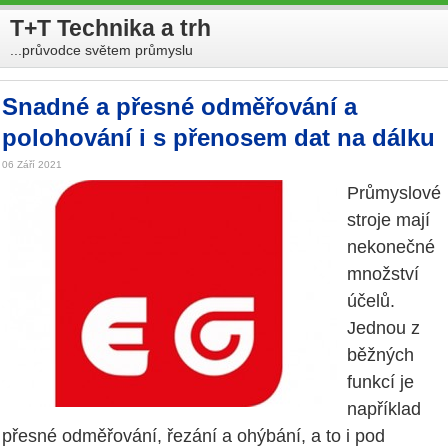
T+T Technika a trh
...průvodce světem průmyslu
Snadné a přesné odměřování a
polohování i s přenosem dat na dálku
06 Září 2021
Průmyslové
stroje mají
nekonečné
množství
účelů.
Jednou z
běžných
funkcí je
například
přesné odměřování, řezání a ohýbání, a to i pod