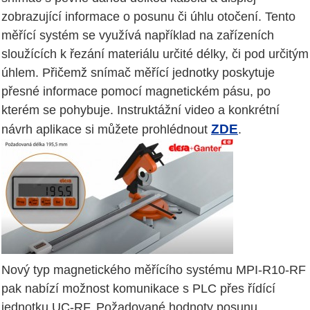
zobrazující informace o posunu či úhlu otočení. Tento
měřící systém se využívá například na zařízeních
sloužících k řezání materiálu určité délky, či pod určitým
úhlem. Přičemž snímač měřící jednotky poskytuje
přesné informace pomocí magnetickém pásu, po
kterém se pohybuje. Instruktážní video a konkrétní
ZDE
návrh aplikace si můžete prohlédnout
.
Nový typ magnetického měřícího systému MPI-R10-RF
pak nabízí možnost komunikace s PLC přes řídící
jednotku UC-RF. Požadované hodnoty posunu