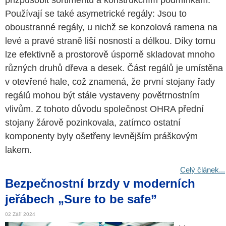
přizpůsobit sortimentu a konstrukčním podmínkám.
Používají se také asymetrické regály: Jsou to
oboustranné regály, u nichž se konzolová ramena na
levé a pravé straně liší nosností a délkou. Díky tomu
lze efektivně a prostorově úsporně skladovat mnoho
různých druhů dřeva a desek. Část regálů je umístěna
v otevřené hale, což znamená, že první stojany řady
regálů mohou být stále vystaveny povětrnostním
vlivům. Z tohoto důvodu společnost OHRA přední
stojany žárově pozinkovala, zatímco ostatní
komponenty byly ošetřeny levnějším práškovým
lakem.
Celý článek...
Bezpečnostní brzdy v moderních
jeřábech „Sure to be safe”
02 Září 2024