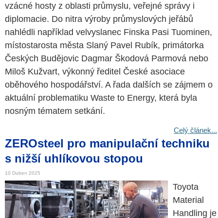
vzácné hosty z oblasti průmyslu, veřejné správy i
diplomacie. Do nitra výroby průmyslových jeřábů
nahlédli například velvyslanec Finska Pasi Tuominen,
místostarosta města Slaný Pavel Rubík, primátorka
Českých Budějovic Dagmar Škodová Parmová nebo
Miloš Kužvart, výkonný ředitel České asociace
oběhového hospodářství. A řada dalších se zájmem o
aktuální problematiku Waste to Energy, která byla
nosným tématem setkání.
Celý článek...
ZEROsteel pro manipulační techniku
s nižší uhlíkovou stopou
10 Duben 2025
Toyota
Material
Handling je