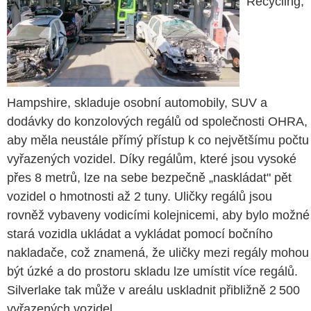
Recycling,
Hampshire, skladuje osobní automobily, SUV a
dodávky do konzolových regálů od společnosti OHRA,
aby měla neustále přímý přístup k co největšímu počtu
vyřazených vozidel. Díky regálům, které jsou vysoké
přes 8 metrů, lze na sebe bezpečně „naskládat" pět
vozidel o hmotnosti až 2 tuny. Uličky regálů jsou
rovněž vybaveny vodicími kolejnicemi, aby bylo možné
stará vozidla ukládat a vykládat pomocí bočního
nakladače, což znamená, že uličky mezi regály mohou
být úzké a do prostoru skladu lze umístit více regálů.
Silverlake tak může v areálu uskladnit přibližně 2 500
vyřazených vozidel.