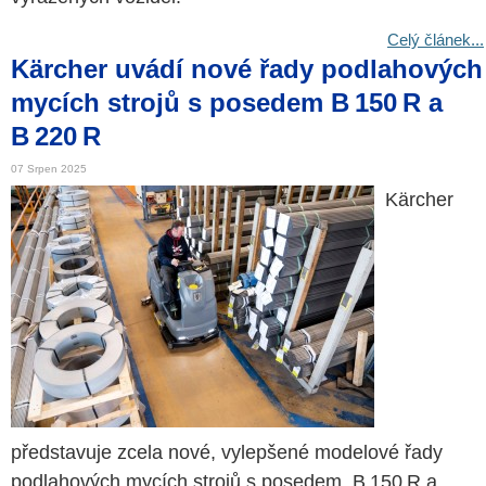
Celý článek...
Kärcher uvádí nové řady podlahových
mycích strojů s posedem B 150 R a
B 220 R
07 Srpen 2025
Kärcher
představuje zcela nové, vylepšené modelové řady
podlahových mycích strojů s posedem, B 150 R a