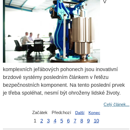
V
komplexních jeřábových pohonech jsou inovativní
brzdové systémy posledním článkem v řetězu
bezpečnostních komponent. Na tento poslední prvek
je třeba spoléhat, nesmí být ohroženy lidské životy.
Celý článek...
Začátek
Předchozí
Další
Konec
1
2
3
4
5
6
7
8
9
10