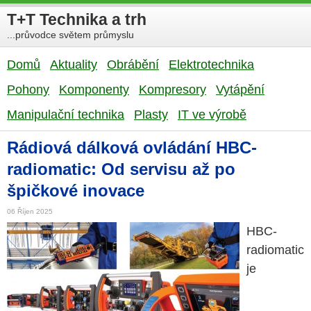
T+T Technika a trh
...průvodce světem průmyslu
Domů
Aktuality
Obrábění
Elektrotechnika
Pohony
Komponenty
Kompresory
Vytápění
Manipulační technika
Plasty
IT ve výrobě
Rádiová dálková ovládání HBC-
radiomatic: Od servisu až po
špičkové inovace
06 Říjen 2025
HBC-
radiomatic
je