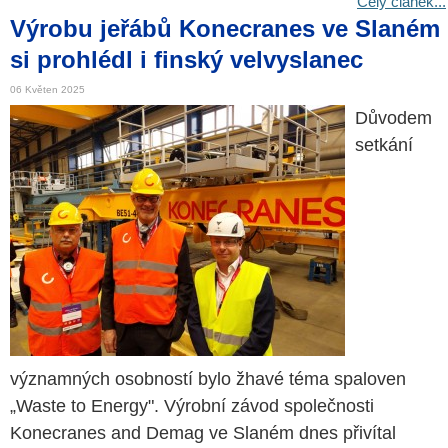
Celý článek...
Výrobu jeřábů Konecranes ve Slaném
si prohlédl i finský velvyslanec
06 Květen 2025
Důvodem
setkání
významných osobností bylo žhavé téma spaloven
„Waste to Energy". Výrobní závod společnosti
Konecranes and Demag ve Slaném dnes přivítal