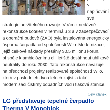
v
naplňování
své
strategie udržitelného rozvoje. V rámci nedávné
rekonstrukce kotelen v Terminálu 3 a v zabezpečovací
a operační budově (ZAO) byla instalována energeticky
úsporná čerpadla od společnosti Wilo. Modernizace,
jejíž celkové náklady přesáhly 30,5 milionu korun,
přispěje k ambicióznímu cíli letiště dosáhnout uhlíkové
neutrality do roku 2030. Tato rekonstrukce navazuje
na předchozí projekty realizované společností Wilo,
která v posledních dvou letech zajistila také
modernizaci čistírny odpadních vod i tlakové stanice.
Celý článek...
LG představuje tepelné čerpadlo
Therma V Monoblok