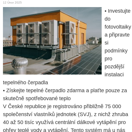
12 Únor 2025
• Investujte
do
fotovoltaiky
a připravte
si
podmínky
pro
pozdější
instalaci
tepelného čerpadla
• Získejte tepelné čerpadlo zdarma a plaťte pouze za
skutečně spotřebované teplo
V České republice je registrováno přibližně 75 000
společenství vlastníků jednotek (SVJ), z nichž zhruba
40 až 50 tisíc využívá centrální dálkové vytápění pro
ohřev teplé vody a vytápění. Tento systém má u nás