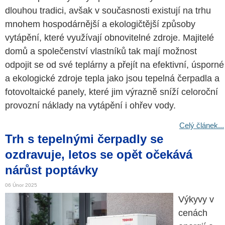
dlouhou tradici, avšak v současnosti existují na trhu
mnohem hospodárnější a ekologičtější způsoby
vytápění, které využívají obnovitelné zdroje. Majitelé
domů a společenství vlastníků tak mají možnost
odpojit se od své teplárny a přejít na efektivní, úsporné
a ekologické zdroje tepla jako jsou tepelná čerpadla a
fotovoltaické panely, které jim výrazně sníží celoroční
provozní náklady na vytápění i ohřev vody.
Celý článek...
Trh s tepelnými čerpadly se
ozdravuje, letos se opět očekává
nárůst poptávky
06 Únor 2025
Výkyvy v
cenách