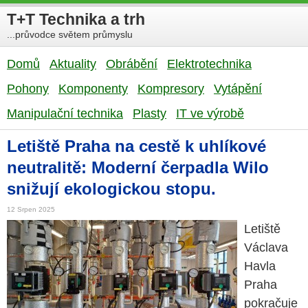
T+T Technika a trh
...průvodce světem průmyslu
Domů
Aktuality
Obrábění
Elektrotechnika
Pohony
Komponenty
Kompresory
Vytápění
Manipulační technika
Plasty
IT ve výrobě
Letiště Praha na cestě k uhlíkové
neutralitě: Moderní čerpadla Wilo
snižují ekologickou stopu.
12 Srpen 2025
Letiště
Václava
Havla
Praha
pokračuje