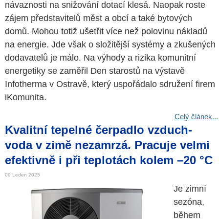
návaznosti na snižování dotací klesá. Naopak roste
zájem představitelů měst a obcí a také bytových
domů. Mohou totiž ušetřit více než polovinu nákladů
na energie. Jde však o složitější systémy a zkušených
dodavatelů je málo. Na výhody a rizika komunitní
energetiky se zaměřil Den starostů na výstavě
Infotherma v Ostravě, který uspořádalo sdružení firem
iKomunita.
Celý článek...
Kvalitní tepelné čerpadlo vzduch-
voda v zimě nezamrzá. Pracuje velmi
efektivně i při teplotách kolem –20 °C
09 Leden 2025
Je zimní
sezóna,
během