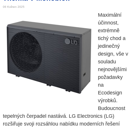
06 Květen 2025
Maximální
účinnost,
extrémně
tichý chod a
jedinečný
design, vše v
souladu
nejnovějšími
požadavky
na
Ecodesign
výrobků.
Budoucnost
tepelných čerpadel nastává. LG Electronics (LG)
rozšiřuje svoji rozsáhlou nabídku moderních řešení