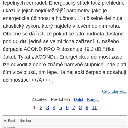
tepelných čerpadel. Energetický štítek totiž přehledně
ukazuje jejich nejdůležitější parametry, jako je
energetická účinnost a hlučnost. „Tu číselně definuje
akustický výkon, který najdete v levém dolním rohu.
Obecně se dá říct, že pokud se tato hodnota dostane
pod 50 dB, jedná se velmi tiché zařízení. U našeho
čerpadla ACOND PRO R dosahuje 49,3 dB," říká
Jakub Tykal z ACONDu. Energetickou účinnost zase
lze odvodit z dobře známé barevné stupnice. Zde platí
čím více plusů, tím lépe. Ta nejlepší čerpadla dosahují
účinnosti A+++/A+++.
Celý článek...
Začátek
Předchozí
Další
Konec
1
2
3
4
5
6
7
8
9
10
Back to the top
Home