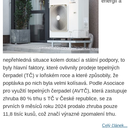
energií a
nepřehledná situace kolem dotací a státní podpory, to
byly hlavní faktory, které ovlivnily prodeje tepelných
čerpadel (TČ) v loňském roce a které způsobily, že
poptávka po nich byla velmi kolísavá. Podle Asociace
pro využití tepelných čerpadel (AVTČ), která zastupuje
zhruba 80 % trhu s TČ v České republice, se za
prvních 9 měsíců roku 2024 prodalo zhruba pouze
11,8 tisíc kusů, což značí výrazné zpomalení trhu.
Celý článek...