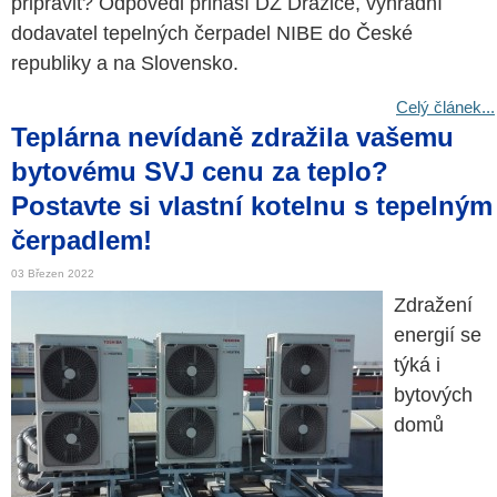
připravit? Odpovědi přináší DZ Dražice, výhradní
dodavatel tepelných čerpadel NIBE do České
republiky a na Slovensko.
Celý článek...
Teplárna nevídaně zdražila vašemu
bytovému SVJ cenu za teplo?
Postavte si vlastní kotelnu s tepelným
čerpadlem!
03 Březen 2022
Zdražení
energií se
týká i
bytových
domů