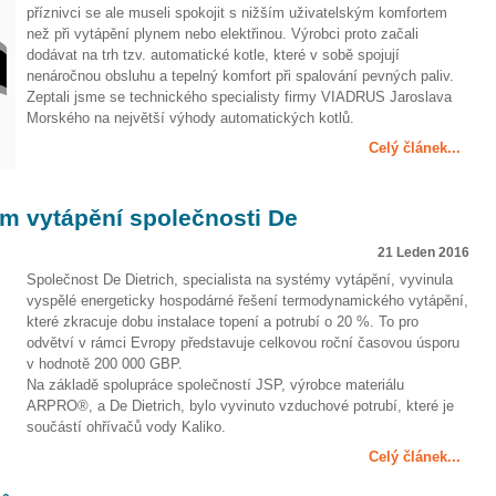
příznivci se ale museli spokojit s nižším uživatelským komfortem
než při vytápění plynem nebo elektřinou. Výrobci proto začali
dodávat na trh tzv. automatické kotle, které v sobě spojují
nenáročnou obsluhu a tepelný komfort při spalování pevných paliv.
Zeptali jsme se technického specialisty firmy VIADRUS Jaroslava
Morského na největší výhody automatických kotlů.
Celý článek...
m vytápění společnosti De
21 Leden 2016
Společnost De Dietrich, specialista na systémy vytápění, vyvinula
vyspělé energeticky hospodárné řešení termodynamického vytápění,
které zkracuje dobu instalace topení a potrubí o 20 %. To pro
odvětví v rámci Evropy představuje celkovou roční časovou úsporu
v hodnotě 200 000 GBP.
Na základě spolupráce společností JSP, výrobce materiálu
ARPRO®, a De Dietrich, bylo vyvinuto vzduchové potrubí, které je
součástí ohřívačů vody Kaliko.
Celý článek...