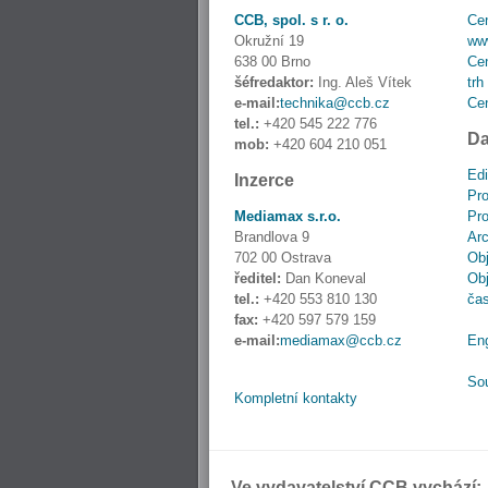
CCB, spol. s r. o.
Cen
Okružní 19
www
638 00 Brno
Cen
šéfredaktor:
Ing. Aleš Vítek
trh
e-mail:
technika@ccb.cz
Cen
tel.:
+420 545 222 776
Da
mob:
+420 604 210 051
Edi
Inzerce
Pro
Mediamax s.r.o.
Pro
Brandlova 9
Ar
702 00 Ostrava
Obj
ředitel:
Dan Koneval
Obj
tel.:
+420 553 810 130
ča
fax:
+420 597 579 159
e-mail:
mediamax@ccb.cz
En
So
Kompletní kontakty
Ve vydavatelství CCB vychází: