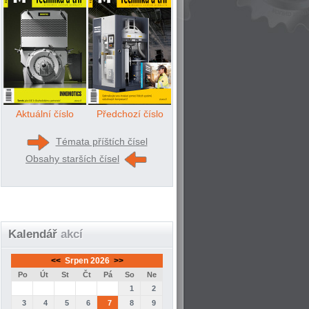
Aktuální číslo
Předchozí číslo
Témata příštích čísel
Obsahy starších čísel
Kalendář
akcí
<<
Srpen 2026
>>
Po
Út
St
Čt
Pá
So
Ne
1
2
3
4
5
6
7
8
9