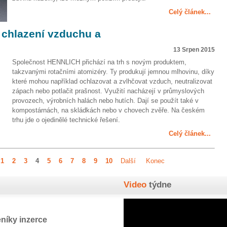
Celý článek...
 chlazení vzduchu a
13 Srpen 2015
Společnost HENNLICH přichází na trh s novým produktem,
takzvanými rotačními atomizéry. Ty produkují jemnou mlhovinu, díky
které mohou například ochlazovat a zvlhčovat vzduch, neutralizovat
zápach nebo potlačit prašnost. Využití nacházejí v průmyslových
provozech, výrobních halách nebo hutích. Dají se použít také v
kompostárnách, na skládkách nebo v chovech zvěře. Na českém
trhu jde o ojedinělé technické řešení.
Celý článek...
1
2
3
4
5
6
7
8
9
10
Další
Konec
Video
týdne
níky inzerce