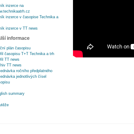
ík inzerce na
.technikaatrh.cz
ík inzerce v časopise Technika a
ík inzerce v TT news
lší informace
ční plán časopisu
fil časopisu T+T Technika a trh
fil TT news
chiv TT news
ednávka ročního předplatného
ednávka jednotlivých čísel
sopisu
glish summary
utěže