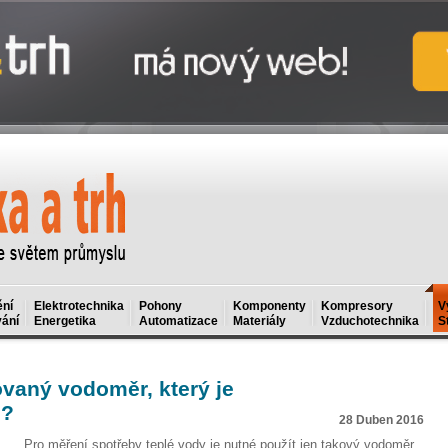
ní
Elektrotechnika
Pohony
Komponenty
Kompresory
V
ání
Energetika
Automatizace
Materiály
Vzduchotechnika
S
aný vodoměr, který je
u?
28 Duben 2016
Pro měření spotřeby teplé vody je nutné použít jen takový vodoměr,