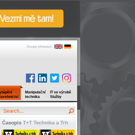
Google překladač:
ytápění
Manipulační
IT ve výrobě
tavebnictví
technika
Služby
Časopis
T+T Technika a Trh