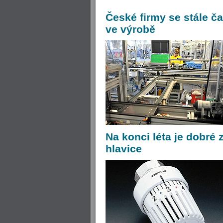
České
firmy se stále č
ve výrobě
Na
konci léta je dobré 
hlavice