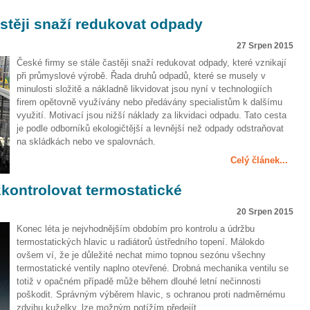
astěji snaží redukovat odpady
27 Srpen 2015
České firmy se stále častěji snaží redukovat odpady, které vznikají
při průmyslové výrobě. Řada druhů odpadů, které se musely v
minulosti složitě a nákladně likvidovat jsou nyní v technologiích
firem opětovně využívány nebo předávány specialistům k dalšímu
využití. Motivací jsou nižší náklady za likvidaci odpadu. Tato cesta
je podle odborníků ekologičtější a levnější než odpady odstraňovat
na skládkách nebo ve spalovnách.
Celý článek...
zkontrolovat termostatické
20 Srpen 2015
Konec léta je nejvhodnějším obdobím pro kontrolu a údržbu
termostatických hlavic u radiátorů ústředního topení. Málokdo
ovšem ví, že je důležité nechat mimo topnou sezónu všechny
termostatické ventily naplno otevřené. Drobná mechanika ventilu se
totiž v opačném případě může během dlouhé letní nečinnosti
poškodit. Správným výběrem hlavic, s ochranou proti nadměrnému
zdvihu kuželky, lze možným potížím předejít.