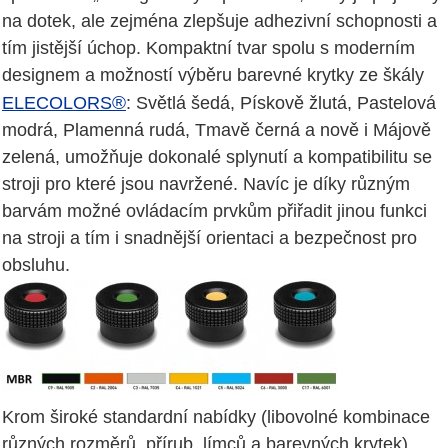
na dotek, ale zejména zlepšuje adhezivní schopnosti a
tím jistější úchop. Kompaktní tvar spolu s moderním
designem a možností výběru barevné krytky ze škály
®
ELECOLORS
: Světlá šedá, Pískově žlutá, Pastelová
modrá, Plamenná rudá, Tmavě černá a nově i Májově
zelená, umožňuje dokonalé splynutí a kompatibilitu se
stroji pro které jsou navržené. Navíc je díky různým
barvám možné ovládacím prvkům přiřadit jinou funkci
na stroji a tím i snadnější orientaci a bezpečnost pro
obsluhu.
Krom široké standardní nabídky (libovolné kombinace
různých rozměrů, přírub, límců a barevných krytek)