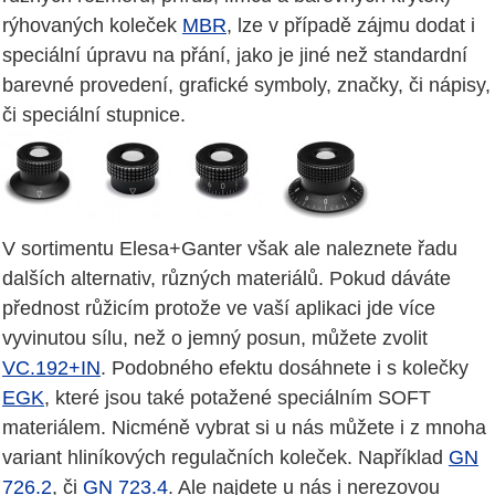
rýhovaných koleček
MBR
, lze v případě zájmu dodat i
speciální úpravu na přání, jako je jiné než standardní
barevné provedení, grafické symboly, značky, či nápisy,
či speciální stupnice.
V sortimentu Elesa+Ganter však ale naleznete řadu
dalších alternativ, různých materiálů. Pokud dáváte
přednost růžicím protože ve vaší aplikaci jde více
vyvinutou sílu, než o jemný posun, můžete zvolit
VC.192+IN
. Podobného efektu dosáhnete i s kolečky
EGK
, které jsou také potažené speciálním SOFT
materiálem. Nicméně vybrat si u nás můžete i z mnoha
variant hliníkových regulačních koleček. Například
GN
726.2
, či
GN 723.4
. Ale najdete u nás i nerezovou