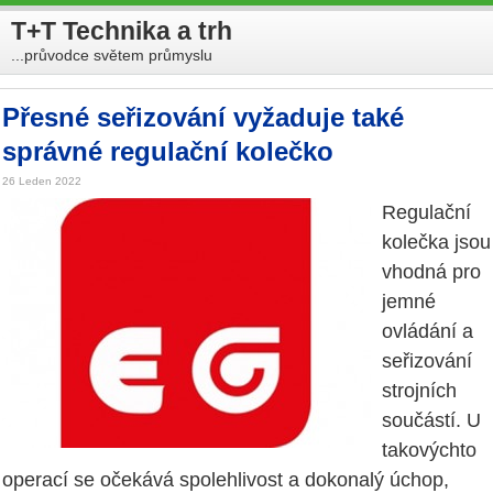
T+T Technika a trh
...průvodce světem průmyslu
Přesné seřizování vyžaduje také
správné regulační kolečko
26 Leden 2022
Regulační
kolečka jsou
vhodná pro
jemné
ovládání a
seřizování
strojních
součástí. U
takovýchto
operací se očekává spolehlivost a dokonalý úchop,