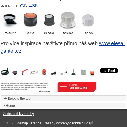
variantu
GN 436
.
Pro více inspirace navštivte přímo náš web
www.elesa-
ganter.cz
Back to the top
Home
Zobrazit klasicky
RSS
|
Sitemap
|
Trends
|
Zásady ochrany osobních údajů