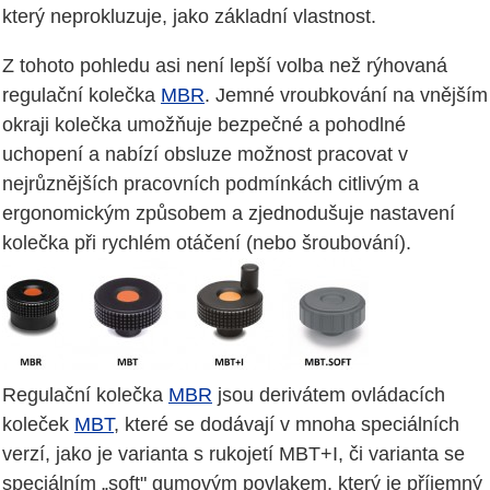
který neprokluzuje, jako základní vlastnost.
Z tohoto pohledu asi není lepší volba než rýhovaná
regulační kolečka
MBR
. Jemné vroubkování na vnějším
okraji kolečka umožňuje bezpečné a pohodlné
uchopení a nabízí obsluze možnost pracovat v
nejrůznějších pracovních podmínkách citlivým a
ergonomickým způsobem a zjednodušuje nastavení
kolečka při rychlém otáčení (nebo šroubování).
Regulační kolečka
MBR
jsou derivátem ovládacích
koleček
MBT
, které se dodávají v mnoha speciálních
verzí, jako je varianta s rukojetí MBT+I, či varianta se
speciálním „soft" gumovým povlakem, který je příjemný