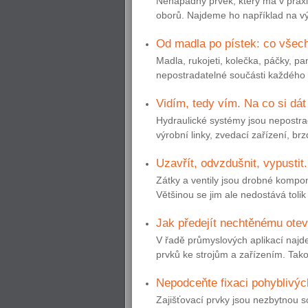
Nenápadný prvek, který má v praxi 
oborů. Najdeme ho například na výr
Od madla po pístek: co všec
Madla, rukojeti, kolečka, páčky, pa
nepostradatelné součásti každého s
Vidím, tedy vím. Na co si dát
Hydraulické systémy jsou nepostrad
výrobní linky, zvedací zařízení, br
Uzavřít, odvzdušnit, vypustit.
Zátky a ventily jsou drobné komp
Většinou se jim ale nedostává tolik p
Jak předejít nechtěnému ote
V řadě průmyslových aplikací najde
prvků ke strojům a zařízením. Tako
Nepodceňte fixaci pohyblivých
Zajišťovací prvky jsou nezbytnou s