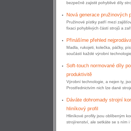
bezpečně zajistit pohyblivé díly str
Nová generace pružinových pí
Pružinové pístky patří mezi zajišť
fixaci pohyblivých částí strojů a za
Přinášíme přehled nejprodáv
Madla, rukojeti, kolečka, páčky, pí
součástí každé výrobní technologie 
Soft-touch normované díly pom
produktivitě
Výrobní technologie, a nejen ty, j
Prostřednictvím nich lze dané stroj
Dáváte dohromady strojní ko
hliníkový profil
Hliníkové profily jsou oblíbeným 
strojírenství, ale setkáte se s ním i