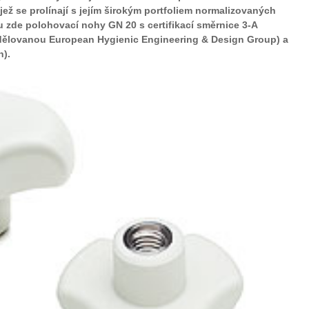
ež se prolínají s jejím širokým portfoliem normalizovaných
 zde polohovací nohy GN 20 s certifikací směrnice 3-A
udělovanou European Hygienic Engineering & Design Group) a
n).