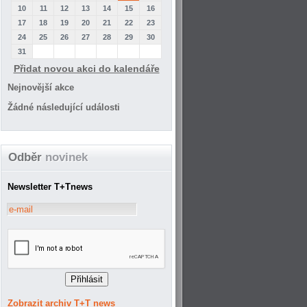
10
11
12
13
14
15
16
17
18
19
20
21
22
23
24
25
26
27
28
29
30
31
Přidat novou akci do kalendáře
Nejnovější akce
Žádné následující události
Odběr
novinek
Newsletter T+Tnews
Zobrazit archiv T+T news