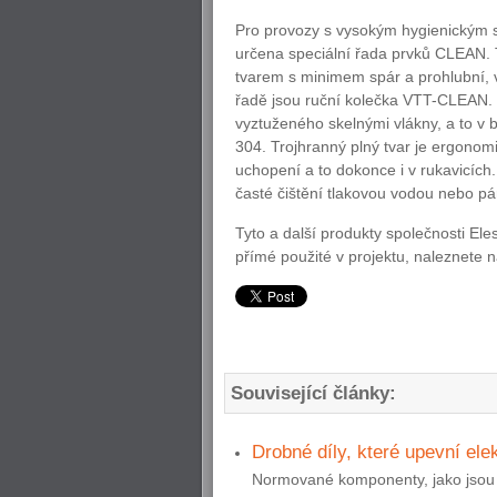
Pro provozy s vysokým hygienickým s
určena speciální řada prvků CLEAN.
tvarem s minimem spár a prohlubní, v
řadě jsou ruční kolečka VTT-CLEAN.
vyztuženého skelnými vlákny, a to v 
304. Trojhranný plný tvar je ergonom
uchopení a to dokonce i v rukavicích.
časté čištění tlakovou vodou nebo pá
Tyto a další produkty společnosti El
přímé použité v projektu, naleznete 
Související články:
Drobné díly, které upevní ele
Normované komponenty, jako jsou p