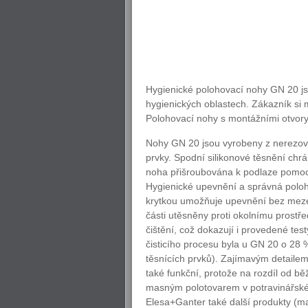
Hygienické polohovací nohy GN 20 jsou
hygienických oblastech. Zákazník si 
Polohovací nohy s montážními otvory
Nohy GN 20 jsou vyrobeny z nerezové 
prvky. Spodní silikonové těsnění chr
noha přišroubována k podlaze pomoc
Hygienické upevnění a správná poloh
krytkou umožňuje upevnění bez mezer
části utěsněny proti okolnímu prostře
čištění, což dokazují i provedené testy
čisticího procesu byla u GN 20 o 28 
těsnících prvků). Zajímavým detailem
také funkční, protože na rozdíl od b
masným polotovarem v potravinářské 
Elesa+Ganter také další produkty (ma