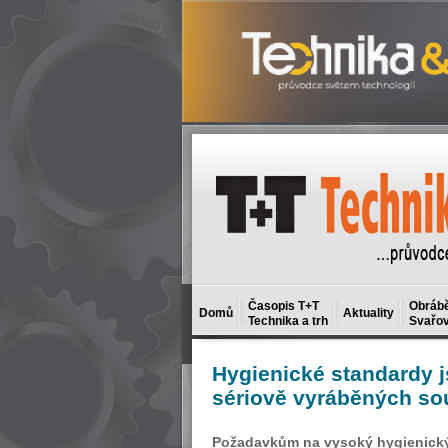
Časopis T+T
Obrábě
Domů
Aktuality
Technika a trh
Svařov
Hygienické
standardy j
sériově vyráběných so
Požadavkům na vysoký hygienický 