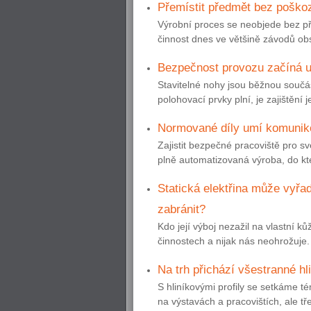
Přemístit předmět bez poškoz
Výrobní proces se neobjede bez př
činnost dnes ve většině závodů obs
Bezpečnost provozu začíná u
Stavitelné nohy jsou běžnou součás
polohovací prvky plní, je zajištění 
Normované díly umí komunikov
Zajistit bezpečné pracoviště pro 
plně automatizovaná výroba, do kte
Statická elektřina může vyřad
zabránit?
Kdo její výboj nezažil na vlastní k
činnostech a nijak nás neohrožuje. J
Na trh přichází všestranné hli
S hliníkovými profily se setkáme t
na výstavách a pracovištích, ale tř