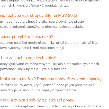
nezastupitelnou funkci. Nachází uplatnění v široké škále aplikací i
obních linkách, u přípravků, montážních z...
hno rozhýbe váš stroj uvidíte na MSV 2025
nty nebo třeba pružinové pístky jsou drobné, ale přesto
troje a zařízení. Umožňují s ním manipulovat, ovláda...
 pozor při výběru olejoznaků?
atelnou součástí moderní techniky, ať už jde o průmyslové lisy,
zdové systémy nebo řízení mobilních strojů. ...
 I na zátkách a ventilech záleží
onenty využívané zejména v hydraulických a mazacích systémech.
ozornosti, kolik by mělo. Tyto díly totiž roz...
vření krytů a dvířek? Pomohou správně zvolené západky
te různé druhy dveří, krytů, poklopů nebo jiných přístupových
véto díly je většinou nutné nějakým způsobem za...
 dílů a zvolte správný zajišťovací prvek
oučástí mnoha aplikací. Umožňují totiž přesně polohovat, fixovat a