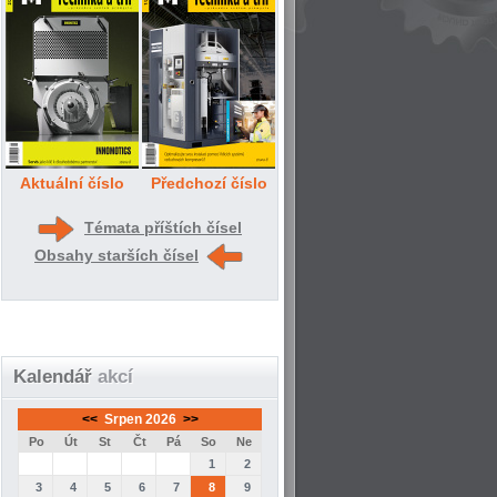
Aktuální číslo
Předchozí číslo
Témata příštích čísel
Obsahy starších čísel
Kalendář
akcí
<<
Srpen 2026
>>
Po
Út
St
Čt
Pá
So
Ne
1
2
3
4
5
6
7
8
9