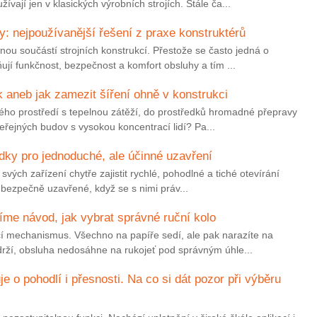
vají jen v klasických výrobních strojích. Stále ča...
y: nejpoužívanější řešení z praxe konstruktérů
ou součástí strojních konstrukcí. Přestože se často jedná o
jí funkčnost, bezpečnost a komfort obsluhy a tím ...
k aneb jak zamezit šíření ohně v konstrukci
vého prostředí s tepelnou zátěží, do prostředků hromadné přepravy
řejných budov s vysokou koncentrací lidí? Pa...
dky pro jednoduché, ale účinné uzavření
svých zařízení chytře zajistit rychlé, pohodlné a tiché otevírání
t bezpečně uzavřené, když se s nimi práv...
me návod, jak vybrat správné ruční kolo
í mechanismus. Všechno na papíře sedí, ale pak narazíte na
drží, obsluha nedosáhne na rukojeť pod správným úhle...
e o pohodlí i přesnosti. Na co si dát pozor při výběru