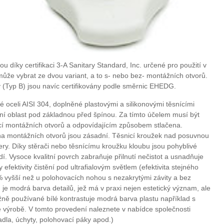
 díky certifikaci 3-A Sanitary Standard, Inc. určené pro použití v
může vybrat ze dvou variant, a to s- nebo bez- montážních otvorů.
 (Typ B) jsou navíc certifikovány podle směrnic EHEDG.
oceli AISI 304, doplněné plastovými a silikonovými těsnícími
ání oblast pod základnou před špínou. Za tímto účelem musí být
í montážních otvorů a odpovídajícím způsobem stlačena.
a montážních otvorů jsou zásadní. Těsnicí kroužek nad posuvnou
y. Díky stěrači nebo těsnícímu kroužku kloubu jsou pohyblivé
dí. Vysoce kvalitní povrch zabraňuje přilnutí nečistot a usnadňuje
 efektivity čistění pod ultrafialovým světlem (efektivita stejného
% vyšší než u polohovacích nohou s nezakrytými závity a bez
 je modrá barva detailů, jež má v praxi nejen estetický význam, ale
ěžně používané bílé kontrastuje modrá barva plastu například s
výrobě. V tomto provedení naleznete v nabídce společnosti
dla, úchyty, polohovací páky apod.)