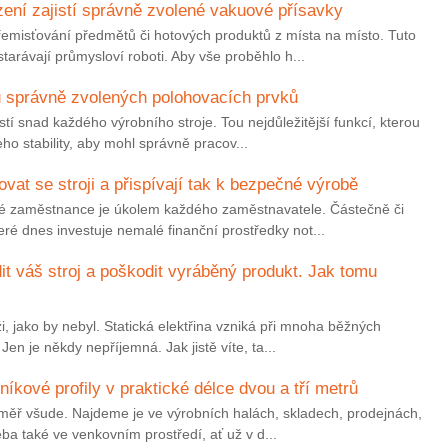
ení zajistí správně zvolené vakuové přísavky
emisťování předmětů či hotových produktů z místa na místo. Tuto
tarávají průmysloví roboti. Aby vše proběhlo h...
 správně zvolených polohovacích prvků
tí snad každého výrobního stroje. Tou nejdůležitější funkcí, kterou
jeho stability, aby mohl správně pracov...
at se stroji a přispívají tak k bezpečné výrobě
své zaměstnance je úkolem každého zaměstnavatele. Částečně či
ré dnes investuje nemalé finanční prostředky not...
it váš stroj a poškodit vyráběný produkt. Jak tomu
ůži, jako by nebyl. Statická elektřina vzniká při mnoha běžných
en je někdy nepříjemná. Jak jistě víte, ta...
níkové profily v praktické délce dvou a tří metrů
éměř všude. Najdeme je ve výrobních halách, skladech, prodejnách,
eba také ve venkovním prostředí, ať už v d...