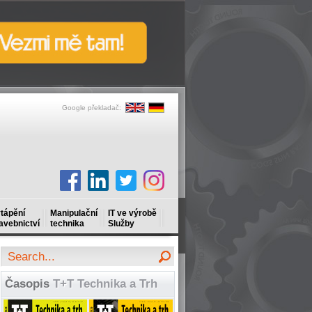
Google překladač:
tápění
Manipulační
IT ve výrobě
avebnictví
technika
Služby
Časopis
T+T Technika a Trh