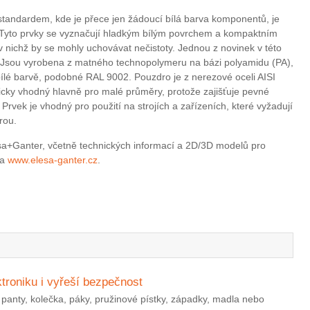
tandardem, kde je přece jen žádoucí bílá barva komponentů, je
 Tyto prvky se vyznačují hladkým bílým povrchem a kompaktním
 nichž by se mohly uchovávat nečistoty. Jednou z novinek v této
 Jsou vyrobena z matného technopolymeru na bázi polyamidu (PA),
bílé barvě, podobné RAL 9002. Pouzdro je z nerezové oceli AISI
icky vhodný hlavně pro malé průměry, protože zajišťuje pevné
 Prvek je vhodný pro použití na strojích a zařízeních, které vyžadují
rou.
esa+Ganter, včetně technických informací a 2D/3D modelů pro
na
www.elesa-ganter.cz
.
ktroniku i vyřeší bezpečnost
anty, kolečka, páky, pružinové pístky, západky, madla nebo