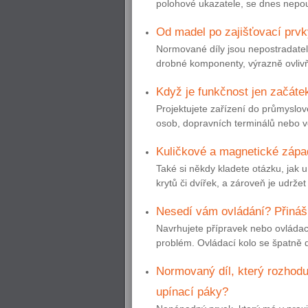
polohové ukazatele, se dnes nepouží
Od madel po zajišťovací prvk
Normované díly jsou nepostradateln
drobné komponenty, výrazně ovlivňu
Když je funkčnost jen začáte
Projektujete zařízení do průmyslo
osob, dopravních terminálů nebo ve
Kuličkové a magnetické zápa
Také si někdy kladete otázku, jak u 
krytů či dvířek, a zároveň je udrže
Nesedí vám ovládání? Přináší
Navrhujete přípravek nebo ovládac
problém. Ovládací kolo se špatně 
Normovaný díl, který rozhoduj
upínací páky?