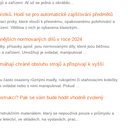
ojů a zařízení. Ať už se jedná o obráběc...
stků. Hodí se pro automatické zajišťování předmětů
ovací prvky, které slouží k přesnému, opakovanému polohování a
řízení. Většina z nich je vybavena klasickým...
anějších normovaných dílů v roce 2024
stky, přísavky apod. jsou normovanými díly, které jsou běžnou
a zařízení. Umožňují je ovládat, manipulovat ...
áhají chránit obsluhu strojů a přispívají k vyšší
sou často osazeny různými madly, rukojeťmi či utahovacími kolečky.
e ovládat nebo s nimi manipulovat. Pokud ...
nstrukci? Pak se vám bude hodit vhodně zvolený
konstrukčním materiálem, který se nepoužívá pouze v průmyslu a
 v letectví, ve skladech, na výstavách, prac...