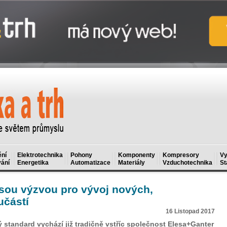
ní
Elektrotechnika
Pohony
Komponenty
Kompresory
Vy
ání
Energetika
Automatizace
Materiály
Vzduchotechnika
St
sou výzvou pro vývoj nových,
učástí
16 Listopad 2017
standard vychází již tradičně vstříc společnost Elesa+Ganter