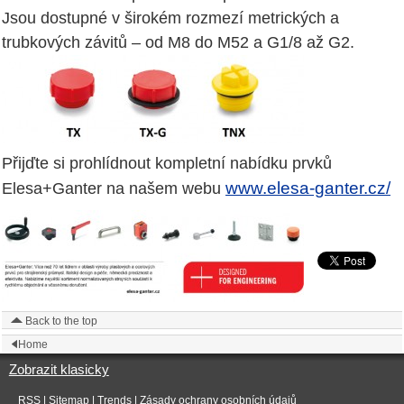
Jsou dostupné v širokém rozmezí metrických a
trubkových závitů – od M8 do M52 a G1/8 až G2.
Přijďte si prohlídnout kompletní nabídku prvků
www.elesa-ganter.cz/
Elesa+Ganter na našem webu
Back to the top
Home
Zobrazit klasicky
RSS
|
Sitemap
|
Trends
|
Zásady ochrany osobních údajů