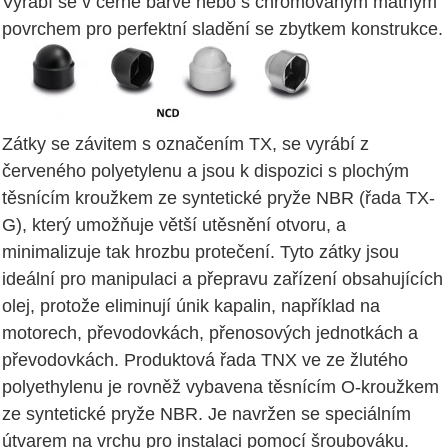
Vyrábí se v černé barvě nebo s chromovaným matným
povrchem pro perfektní sladění se zbytkem konstrukce.
Zátky se závitem s označením TX, se vyrábí z
červeného polyetylenu a jsou k dispozici s plochým
těsnícím kroužkem ze syntetické pryže NBR (řada TX-
G), který umožňuje větší utěsnění otvoru, a
minimalizuje tak hrozbu protečení. Tyto zátky jsou
ideální pro manipulaci a přepravu zařízení obsahujících
olej, protože eliminují únik kapalin, například na
motorech, převodovkách, přenosových jednotkách a
převodovkách. Produktová řada TNX ve ze žlutého
polyethylenu je rovněž vybavena těsnícím O-kroužkem
ze syntetické pryže NBR. Je navržen se speciálním
útvarem na vrchu pro instalaci pomocí šroubováku.