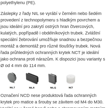
polyethylenu (PE).
Záslepky z řady NIL se vyrábí v černém nebo šedém
provedení z technopolymeru s hladkým povrchem a
jsou ideální pro zakrytí ostrých hran čtvercových,
kulatých, popřípadě i obdélníkových trubek. Zvláštní
speciální žebrování umožňuje snadnou a bezpečnou
montáž a demontáž pro různé tloušťky trubek. Nová
řada průhledných ochranných krytek NCT je ideální
jako ochrana proti nárazům. K dispozici jsou varianty s
Ø od 4 mm do 114 mm.
Označení NCD nese produktová řada ochranných
krytek pro matice a šrouby se závitem od M4 do M30.