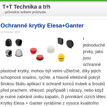
T+T Technika a trh
...průvodce světem průmyslu
Ochranné krytky Elesa+Ganter
13 Prosinec 2022
I
jednoduché
prvky, jako
jsou
ochranné
plastové krytky, mohou být velmi užitečné, díky jejich
schopnosti snadno, rychle, a hlavně efektivně pokrýt
širokou škálu aplikací k ochraně konců trubek a šroubů
před prachem, vlhkostí, popřípadě i nárazy, nebo když
je nutné zabránit úniku kapalin, či pronikání cizích těles.
Krytky Elesa + Ganter vyrábíme z vysoce kvalitního