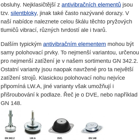
obsluhy. Nejklasičtější z
antivibračních elementů
jsou
tzv.
silentbloky
, jinak také často nazývané dorazy. V
naší nabídce naleznete celou škálu těchto pryžových
tlumičů vibrací, různých tvrdostí ale i tvarů.
Dalším typickým
antivibračním elementem
mohou být
samy polohovací prvky. To nejmenší variantou, určenou
pro nejmenší zatížení je v našem sortimentu GN 342.2.
Ostatní varianty jsou naopak navržené pro ta největší
zatížení strojů. Klasickou polohovací nohu nejvíce
připomíná LW.A, jiné varianty však umožňují i
přišroubování k podlaze. Řeč je o DVE, nebo například
GN 148.