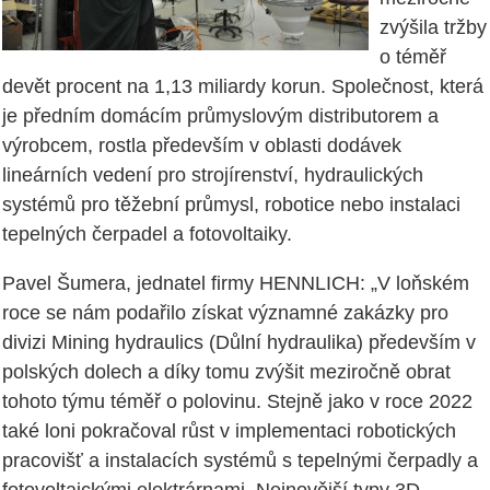
zvýšila tržby
o téměř
devět procent na 1,13 miliardy korun. Společnost, která
je předním domácím průmyslovým distributorem a
výrobcem, rostla především v oblasti dodávek
lineárních vedení pro strojírenství, hydraulických
systémů pro těžební průmysl, robotice nebo instalaci
tepelných čerpadel a fotovoltaiky.
Pavel Šumera, jednatel firmy HENNLICH: „V loňském
roce se nám podařilo získat významné zakázky pro
divizi Mining hydraulics (Důlní hydraulika) především v
polských dolech a díky tomu zvýšit meziročně obrat
tohoto týmu téměř o polovinu. Stejně jako v roce 2022
také loni pokračoval růst v implementaci robotických
pracovišť a instalacích systémů s tepelnými čerpadly a