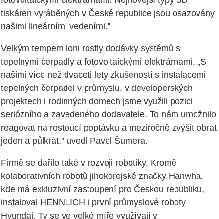
fotovoltaickými elektrárnami. Nejnovější typy 3D
tiskáren vyráběných v České republice jsou osazovány
našimi lineárními vedeními."
Velkým tempem loni rostly dodávky systémů s
tepelnými čerpadly a fotovoltaickými elektrárnami. „S
našimi více než dvaceti lety zkušeností s instalacemi
tepelných čerpadel v průmyslu, v developerských
projektech i rodinných domech jsme využili pozici
seriózního a zavedeného dodavatele. To nám umožnilo
reagovat na rostoucí poptávku a meziročně zvýšit obrat
jeden a půlkrát," uvedl Pavel Šumera.
Firmě se dařilo také v rozvoji robotiky. Kromě
kolaborativních robotů jihokorejské značky Hanwha,
kde má exkluzivní zastoupení pro Českou republiku,
instaloval HENNLICH i první průmyslové roboty
Hyundai. Ty se ve velké míře využívají v