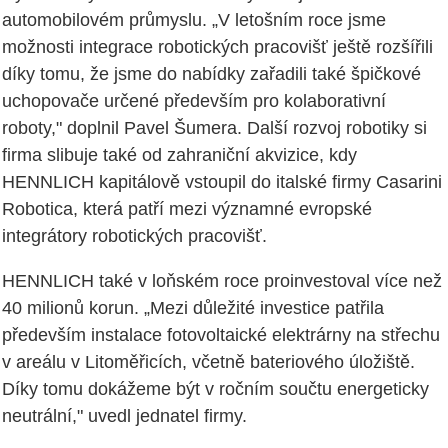
automobilovém průmyslu. „V letošním roce jsme
možnosti integrace robotických pracovišť ještě rozšířili
díky tomu, že jsme do nabídky zařadili také špičkové
uchopovače určené především pro kolaborativní
roboty," doplnil Pavel Šumera. Další rozvoj robotiky si
firma slibuje také od zahraniční akvizice, kdy
HENNLICH kapitálově vstoupil do italské firmy Casarini
Robotica, která patří mezi významné evropské
integrátory robotických pracovišť.
HENNLICH také v loňském roce proinvestoval více než
40 milionů korun. „Mezi důležité investice patřila
především instalace fotovoltaické elektrárny na střechu
v areálu v Litoměřicích, včetně bateriového úložiště.
Díky tomu dokážeme být v ročním součtu energeticky
neutrální," uvedl jednatel firmy.