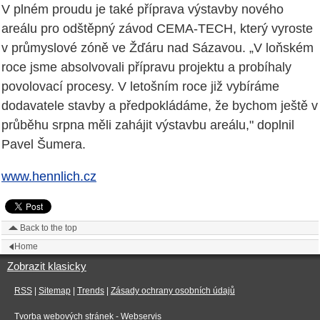
V plném proudu je také příprava výstavby nového
areálu pro odštěpný závod CEMA-TECH, který vyroste
v průmyslové zóně ve Žďáru nad Sázavou. „V loňském
roce jsme absolvovali přípravu projektu a probíhaly
povolovací procesy. V letošním roce již vybíráme
dodavatele stavby a předpokládáme, že bychom ještě v
průběhu srpna měli zahájit výstavbu areálu," doplnil
Pavel Šumera.
www.hennlich.cz
Back to the top
Home
Zobrazit klasicky
RSS
|
Sitemap
|
Trends
|
Zásady ochrany osobních údajů
Tvorba webových stránek
- Webservis