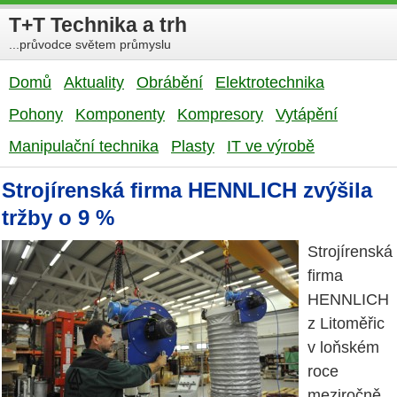
T+T Technika a trh
...průvodce světem průmyslu
Domů
Aktuality
Obrábění
Elektrotechnika
Pohony
Komponenty
Kompresory
Vytápění
Manipulační technika
Plasty
IT ve výrobě
Strojírenská firma HENNLICH zvýšila
tržby o 9 %
Strojírenská
firma
HENNLICH
z Litoměřic
v loňském
roce
meziročně