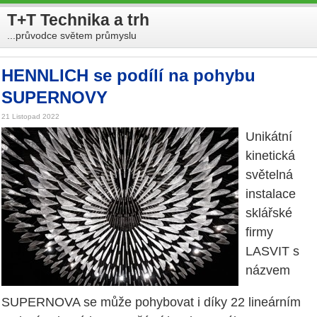
T+T Technika a trh
...průvodce světem průmyslu
HENNLICH se podílí na pohybu
SUPERNOVY
21 Listopad 2022
Unikátní
kinetická
světelná
instalace
sklářské
firmy
LASVIT s
názvem
SUPERNOVA se může pohybovat i díky 22 lineárním