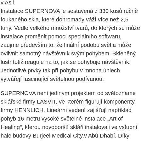
v Asii.
Instalace SUPERNOVA je sestavená z 330 kusů ručně
foukaného skla, které dohromady váží více než 2,5
tuny. Vedle velkého množství tvarů, do kterých se může
instalace proměnit pomocí speciálního softwaru,
zaujme především to, že finální podobu světla může
ovlivnit samotný návštěvník svým pohybem. Skleněný
lustr totiž reaguje na to, jak se pohybuje návštěvník.
Jednotlivé prvky tak při pohybu v mnoha úhlech
vytvářejí fascinující světelnou podívanou.
SUPERNOVA není jediným projektem od světoznámé
sklářské firmy LASVIT, ve kterém figurují komponenty
firmy HENNLICH. Lineární vedení zajišťují například
pohyb 16 metrů vysoké světelné instalace „Art of
Healing", kterou novoborští skláři instalovali ve vstupní
hale budovy Burjeel Medical City.v Abú Dhabí. Díky