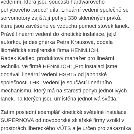
vedením, která jsou součástí hardwarového
pohybového „srdce" díla. Lineární vedení společně se
servomotory zajišťují pohyb 330 skleněných prvků,
které jsou zavěšené ve vzduchu pomocí stovek lanek.
Právě lineární vedení do kinetické instalace, jejíž
autorkou je designérka Petra Krausová, dodala
litoměřická strojírenská firma HENNLICH.
Radek Kadlec, produktový manažer pro lineární
techniku ve firmě HENNLICH: „Pro instalaci jsme
dodávali lineární vedení HSR15 od japonské
společnosti THK. Vedení je součástí lineárního
mechanismu, který má na starosti pohyb jednotlivých
lanek, na kterých jsou umístěna jednotlivá světla."
Zatím poslední exemplář kinetické světelné instalace
SUPERNOVA od novoborské sklářské firmy vznikl v
prostorách libereckého VÚTS a je určen pro zákazníka