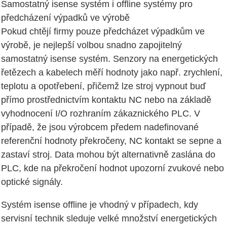
Samostatný isense systém i offline systémy pro
předcházení výpadků ve výrobě
Pokud chtějí firmy pouze předcházet výpadkům ve
výrobě, je nejlepší volbou snadno zapojitelný
samostatný isense systém. Senzory na energetických
řetězech a kabelech měří hodnoty jako např. zrychlení,
teplotu a opotřebení, přičemž lze stroj vypnout buď
přímo prostřednictvím kontaktu NC nebo na základě
vyhodnocení I/O rozhraním zákaznického PLC. V
případě, že jsou výrobcem předem nadefinované
referenční hodnoty překročeny, NC kontakt se sepne a
zastaví stroj. Data mohou být alternativně zaslána do
PLC, kde na překročení hodnot upozorní zvukové nebo
optické signály.
Systém isense offline je vhodný v případech, kdy
servisní technik sleduje velké množství energetických