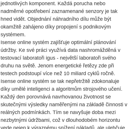
jednotlivých komponent. Každá porucha nebo
nadměrné opotřebení zaznamenané senzory je tak
hned vidět. Objednání náhradního dílu může být
okamžitě zahájeno díky propojení s podnikovým
systémem.
Isense online systém zajišťuje optimální plánování
údržby. Ke své práci využívá data nashromážděná v
testovací laboratoři igus - největší laboratoři svého
druhu na světě. Jenom energetické řetězy zde při
testech podstoupí více než 10 miliard cyklů ročně.
Isense online systém se tak nepřetržitě zdokonaluje
díky umělé inteligenci a algoritmům strojového učení.
Každý den porovnává navrhovanou životnost se
skutečnými výsledky naměřenými na základě činnosti v
reálných podmínkách. Tím se navyšuje doba mezi
nezbytnými údržbami, což v dlouhodobém horizontu
vede nejen k výraznému snížení nákladů, ale ulehčuje