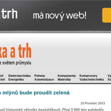
ní
Elektrotechnika
Pohony
Komponenty
Kompresory
Vy
ání
Energetika
Automatizace
Materiály
Vzduchotechnika
St
h mlýnů bude proudit zelená
15 Prosinec 2023
í historické větrníky bezúdržbově. Před 3 000 lety poháněly