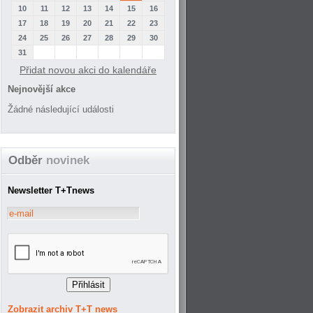
10
11
12
13
14
15
16
17
18
19
20
21
22
23
24
25
26
27
28
29
30
31
Přidat novou akci do kalendáře
Nejnovější akce
Žádné následující události
Odběr
novinek
Newsletter T+Tnews
Zobrazit archiv T+T news