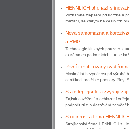
HENNLICH přichází s inovat
Významné zlepšení při údržbě a pro
mazání, se kterým na český trh př
Nová samomazná a korozivzd
a RMG
Technologie kluzných pouzder igute
extrémních podmínkách – to je kaž
První certifikovaný systém na
Maximální bezpečnost při výrobě ba
certifikaci pro čisté prostory třídy
Stále teplejší léta zvyšují z
Zajistit osvěžení a ochlazení veřej
podpořit růst a dozrávání zemědělsk
Strojírenská firma HENNLICH
Strojírenská firma HENNLICH z Lit