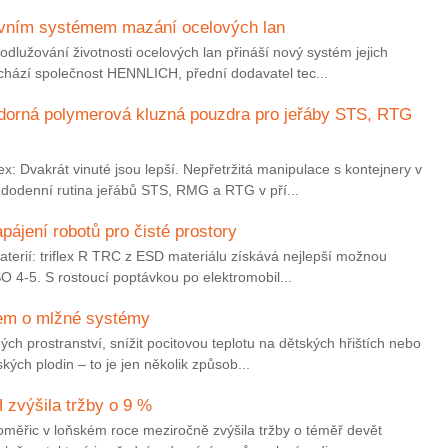
ivním systémem mazání ocelových lan
dlužování životnosti ocelových lan přináší nový systém jejich
ichází společnost HENNLICH, přední dodavatel tec...
orná polymerová kluzná pouzdra pro jeřáby STS, RTG
x: Dvakrát vinuté jsou lepší. Nepřetržitá manipulace s kontejnery v
dodenní rutina jeřábů STS, RMG a RTG v pří...
pájení robotů pro čisté prostory
terií: triflex R TRC z ESD materiálu získává nejlepší možnou
 ISO 4-5. S rostoucí poptávkou po elektromobil...
ájem o mlžné systémy
ných prostranství, snížit pocitovou teplotu na dětských hřištích nebo
ých plodin – to je jen několik způsob...
 zvýšila tržby o 9 %
oměřic v loňském roce meziročně zvýšila tržby o téměř devět