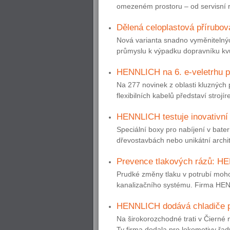
omezeném prostoru – od servisní ro
Dělená celoplastová přírubov
Nová varianta snadno vyměnitelnýc
průmyslu k výpadku dopravníku kvů
HENNLICH na 6. e-veletrhu p
Na 277 novinek z oblasti kluzných 
flexibilních kabelů představí stroj
HENNLICH testuje inovativní 
Speciální boxy pro nabíjení v bater
dřevostavbách nebo unikátní archit
Prevence tlakových rázů: HEN
Prudké změny tlaku v potrubí moh
kanalizačního systému. Firma HENN
HENNLICH dodává chladiče p
Na širokorozchodné trati v Čierné
Ty firma dodala pro lokomotivy řad