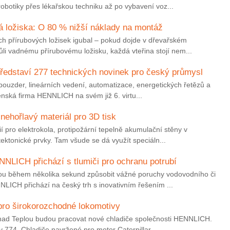
botiky přes lékařskou techniku až po vybavení voz...
á ložiska: O 80 % nižší náklady na montáž
h přírubových ložisek igubal – pokud dojde v dřevařském
li vadnému přírubovému ložisku, každá vteřina stojí nem...
ředstaví 277 technických novinek pro český průmysl
pouzder, lineárních vedení, automatizace, energetických řetězů a
írenská firma HENNLICH na svém již 6. virtu...
nehořlavý materiál pro 3D tisk
ií pro elektrokola, protipožární tepelně akumulační stěny v
ektonické prvky. Tam všude se dá využít speciáln...
NLICH přichází s tlumiči pro ochranu potrubí
ou během několika sekund způsobit vážné poruchy vodovodního či
LICH přichází na český trh s inovativním řešením ...
ro širokorozchodné lokomotivy
 nad Teplou budou pracovat nové chladiče společnosti HENNLICH.
y 774. Chladiče navržené pro motor Caterpillar ...