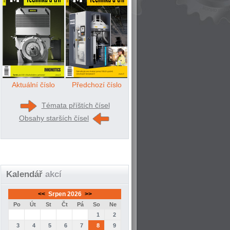
Aktuální číslo
Předchozí číslo
Témata příštích čísel
Obsahy starších čísel
Kalendář
akcí
<<
Srpen 2026
>>
Po
Út
St
Čt
Pá
So
Ne
1
2
3
4
5
6
7
8
9