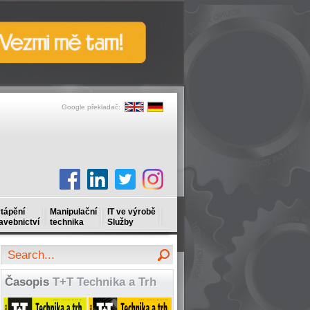
Google překladač:
tápění
Manipulační
IT ve výrobě
avebnictví
technika
Služby
Časopis
T+T Technika a Trh