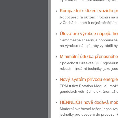
Kompaktní sklízecí vozidlo p
Robot přebírá sklizeň hroznů i na s
v Čechách, patří k nejnáročnějším 
Úleva pro výrobce nápojů: li
Samomazná lineární a pohonná tec
na výrobce nápojů, aby vyráběli hy
Minimální údržba přenosného 
Společnost Greaves 3D Engineerin
robustní lineární techniky, jako js
Nový systém přívodu energie 
TRM triflex Rotation Module umožň
gondolách větrných elektráren až o
HENNLICH nově dodává mobil
Moderní svařovací řešení posouvá e
jednotky pro uvedení do provozu. P