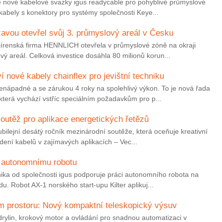
nové kabelové svazky igus readycable pro pohyblivé průmyslové
 kabely s konektory pro systémy společnosti Keye...
ou otevřel svůj 3. průmyslový areál v Česku
jírenská firma HENNLICH otevřela v průmyslové zóně na okraji
 areál. Celková investice dosáhla 80 milionů korun...
ové kabely chainflex pro jevištní techniku
nápadné a se zárukou 4 roky na spolehlivý výkon. To je nová řada
terá vychází vstříc speciálním požadavkům pro p...
outěž pro aplikace energetických řetězů
bilejní desátý ročník mezinárodní soutěže, která oceňuje kreativní
dení kabelů v zajímavých aplikacích – Vec...
 autonomnímu robotu
ka od společnosti igus podporuje práci autonomního robota na
du. Robot AX-1 norského start-upu Kilter aplikuj...
 prostoru: Nový kompaktní teleskopický výsuv
drylin, krokový motor a ovládání pro snadnou automatizaci v