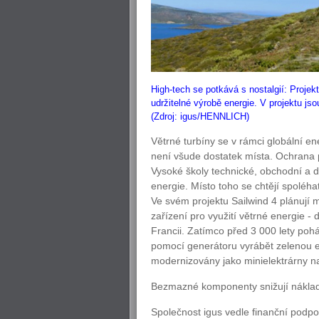
High-tech se potkává s nostalgií: Projekt
udržitelné výrobě energie. V projektu js
(Zdroj: igus/HENNLICH)
Větrné turbíny se v rámci globální en
není všude dostatek místa. Ochrana p
Vysoké školy technické, obchodní a d
energie. Místo toho se chtějí spoléha
Ve svém projektu Sailwind 4 plánují m
zařízení pro využití větrné energie 
Francii. Zatímco před 3 000 lety poh
pomocí generátoru vyrábět zelenou ele
modernizovány jako minielektrárny na
Bezmazné komponenty snižují nákla
Společnost igus vedle finanční podp