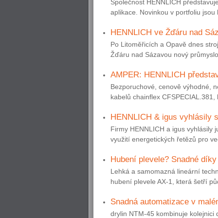
Společnost HENNLICH představuje 
aplikace. Novinkou v portfoliu jsou
HENNLICH ve Žďáru nad Sázav
Po Litoměřicích a Opavě dnes stro
Žďáru nad Sázavou nový průmyslový
AMPER: HENNLICH představí n
Bezporuchové, cenově výhodné, ne
kabelů chainflex CFSPECIAL.381, k
HENNLICH & igus vyhlásily s
Firmy HENNLICH a igus vyhlásily ju
využití energetických řetězů pro ve
Hubení plevele? Snadné díky
Lehká a samomazná lineární techni
hubení plevele AX-1, která šetří pů
Snadná automatizace v malém
drylin NTM-45 kombinuje kolejnici 