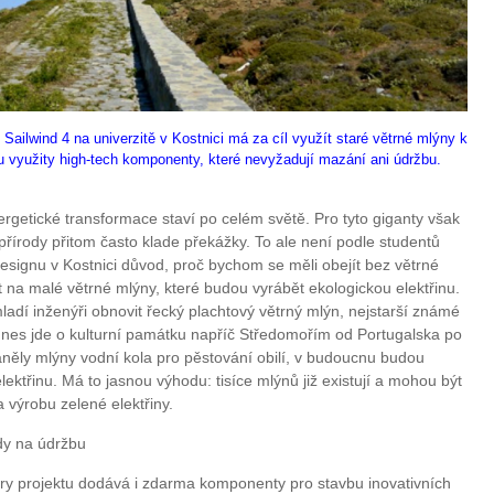
 Sailwind 4 na univerzitě v Kostnici má za cíl využít staré větrné mlýny k
ou využity high-tech komponenty, které nevyžadují mazání ani údržbu.
ergetické transformace staví po celém světě. Pro tyto giganty však
řírody přitom často klade překážky. To ale není podle studentů
esignu v Kostnici důvod, proč bychom se měli obejít bez větrné
t na malé větrné mlýny, které budou vyrábět ekologickou elektřinu.
ladí inženýři obnovit řecký plachtový větrný mlýn, nejstarší známé
- dnes jde o kulturní památku napříč Středomořím od Portugalska po
áněly mlýny vodní kola pro pěstování obilí, v budoucnu budou
ktřinu. Má to jasnou výhodu: tisíce mlýnů již existují a mohou být
 výrobu zelené elektřiny.
dy na údržbu
ory projektu dodává i zdarma komponenty pro stavbu inovativních