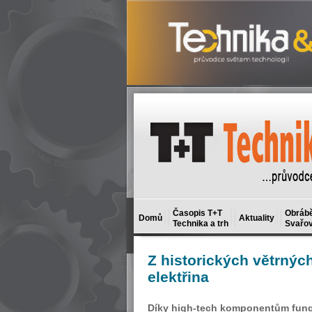
Časopis T+T
Obrábě
Domů
Aktuality
Technika a trh
Svařov
Z
historických větrnýc
elektřina
Díky high-tech komponentům funguj