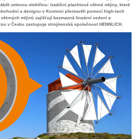
bět zelenou elektřinu: tradiční plachtové větrné mlýny, které
obchodní a designu v Kostnici přestavěli pomocí high-tech
ětrných mlýnů zajišťují bezmazná lineární vedení a
erou v Česku zastupuje strojírenská společnost HENNLICH.