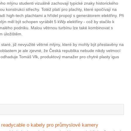
ého mlýnu studenti vizuálně zachovají typické znaky historického
u konstrukci střechy. Totéž platí pro plachty, které spočívají na
hradí high-tech plachtami a hřídel propojí s generátorem elektřiny. Při
mlýn měl být schopen vyrábět 5 kWp elektřiny - což by stačilo k
malého podniku. Malou větrnou turbínu lze také kombinovat s
m úložištěm.
taré, již nevyužité větrné mlýny, které by mohly být přestavěny na
 oblastem je ale zjevné, že Česká republika nebude nikdy velmocí
" odhaduje Tomáš Vlk, produktový manažer pro chytré plasty igus
o readycable o kabely pro průmyslové kamery