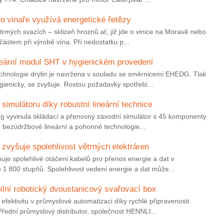
ro vinaře využívá energetické řetězy
trmých svazích – sklizeň hroznů ať, již jde o vinice na Moravě nebo
částem při výrobě vína. Při nedostatku p...
neární modul SHT v hygienickém provedení
hnologie drylin je navržena v souladu se směrnicemi EHEDG. Tlak
gienicky, se zvyšuje. Rostou požadavky spotřebi...
simulátoru díky robustní lineární technice
g vyvinula skládací a přenosný závodní simulátor s 45 komponenty
ou bezúdržbové lineární a pohonné technologie...
zvyšuje spolehlivost větrných elektráren
uje spolehlivé otáčení kabelů pro přenos energie a dat v
 1 800 stupňů. Spolehlivost vedení energie a dat může...
ní robotický dvoustanicový svařovací box
fektivitu v průmyslové automatizaci díky rychlé připravenosti
řední průmyslový distributor, společnost HENNLI...