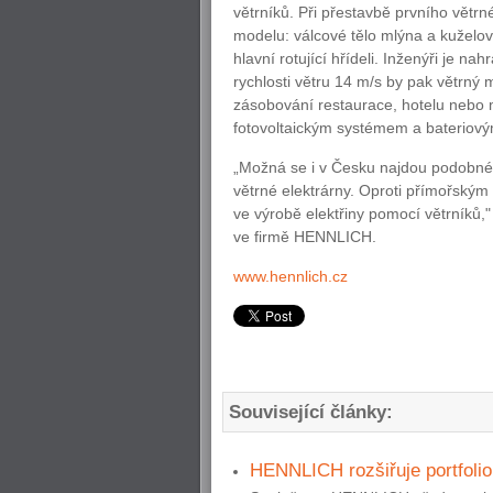
větrníků. Při přestavbě prvního větrn
modelu: válcové tělo mlýna a kuželovo
hlavní rotující hřídeli. Inženýři je na
rychlosti větru 14 m/s by pak větrný 
zásobování restaurace, hotelu nebo 
fotovoltaickým systémem a bateriový
„Možná se i v Česku najdou podobné s
větrné elektrárny. Oproti přímořským
ve výrobě elektřiny pomocí větrníků,
ve firmě HENNLICH.
www.hennlich.cz
Související články:
HENNLICH rozšiřuje portfoli