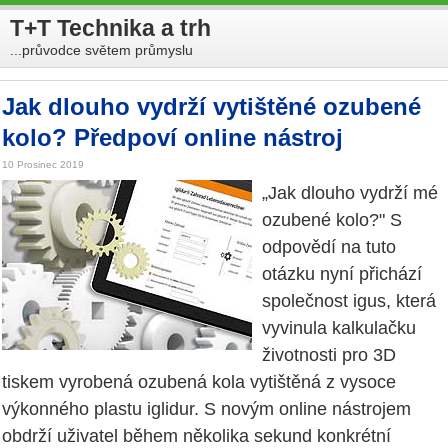
T+T Technika a trh
...průvodce světem průmyslu
Jak dlouho vydrží vytištěné ozubené
kolo? Předpoví online nástroj
10 Prosinec 2019
„Jak dlouho vydrží mé
ozubené kolo?" S
odpovědí na tuto
otázku nyní přichází
společnost igus, která
vyvinula kalkulačku
životnosti pro 3D
tiskem vyrobená ozubená kola vytištěná z vysoce
výkonného plastu iglidur. S novým online nástrojem
obdrží uživatel během několika sekund konkrétní