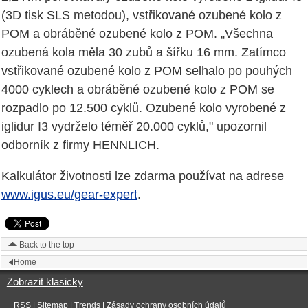
(3D tisk SLS metodou), vstřikované ozubené kolo z
POM a obráběné ozubené kolo z POM. „Všechna
ozubená kola měla 30 zubů a šířku 16 mm. Zatímco
vstřikované ozubené kolo z POM selhalo po pouhých
4000 cyklech a obráběné ozubené kolo z POM se
rozpadlo po 12.500 cyklů. Ozubené kolo vyrobené z
iglidur I3 vydrželo téměř 20.000 cyklů," upozornil
odborník z firmy HENNLICH.
Kalkulátor životnosti lze zdarma používat na adrese
www.igus.eu/gear-expert
.
Back to the top
Home
Zobrazit klasicky
RSS
|
Sitemap
|
Trends
|
Zásady ochrany osobních údajů