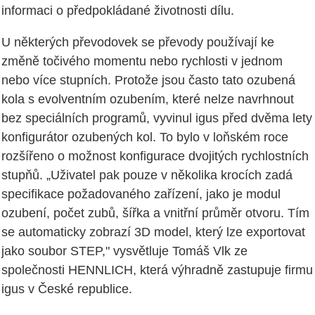
informaci o předpokládané životnosti dílu.
U některých převodovek se převody používají ke
změně točivého momentu nebo rychlosti v jednom
nebo více stupních. Protože jsou často tato ozubená
kola s evolventním ozubením, které nelze navrhnout
bez speciálních programů, vyvinul igus před dvěma lety
konfigurátor ozubených kol. To bylo v loňském roce
rozšířeno o možnost konfigurace dvojitých rychlostních
stupňů. „Uživatel pak pouze v několika krocích zadá
specifikace požadovaného zařízení, jako je modul
ozubení, počet zubů, šířka a vnitřní průměr otvoru. Tím
se automaticky zobrazí 3D model, který lze exportovat
jako soubor STEP," vysvětluje Tomáš Vlk ze
společnosti HENNLICH, která výhradně zastupuje firmu
igus v České republice.