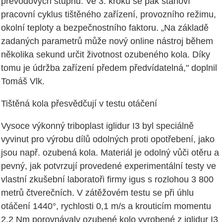
převodových stupňů. Ve 3. kroku se pak stanoví
pracovní cyklus tištěného zařízení, provozního režimu,
okolní teploty a bezpečnostního faktoru. „Na základě
zadaných parametrů může nový online nástroj během
několika sekund určit životnost ozubeného kola. Díky
tomu je údržba zařízení předem předvídatelná," doplnil
Tomáš Vlk.
Tištěná kola přesvědčují v testu otáčení
Vysoce výkonný triboplast iglidur I3 byl speciálně
vyvinut pro výrobu dílů odolných proti opotřebení, jako
jsou např. ozubená kola. Materiál je odolný vůči otěru a
pevný, jak potvrzují provedené experimentální testy ve
vlastní zkušební laboratoři firmy igus s rozlohou 3 800
metrů čtverečních. V zátěžovém testu se při úhlu
otáčení 1440°, rychlosti 0,1 m/s a krouticím momentu
2,2 Nm porovnávaly ozubené kolo vyrobené z iglidur I3