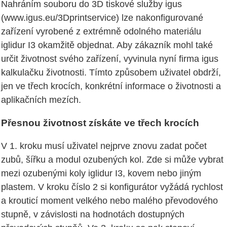
Nahráním souboru do 3D tiskové služby igus
(www.igus.eu/3Dprintservice) lze nakonfigurované
zařízení vyrobené z extrémně odolného materiálu
iglidur I3 okamžitě objednat. Aby zákazník mohl také
určit životnost svého zařízení, vyvinula nyní firma igus
kalkulačku životnosti. Tímto způsobem uživatel obdrží,
jen ve třech krocích, konkrétní informace o životnosti a
aplikačních mezích.
Přesnou životnost získáte ve třech krocích
V 1. kroku musí uživatel nejprve znovu zadat počet
zubů, šířku a modul ozubených kol. Zde si může vybrat
mezi ozubenými koly iglidur I3, kovem nebo jiným
plastem. V kroku číslo 2 si konfigurátor vyžádá rychlost
a krouticí moment velkého nebo malého převodového
stupně, v závislosti na hodnotách dostupných