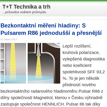
T+T Technika a trh
...průvodce světem průmyslu
Bezkontaktní měření hladiny: S
Pulsarem R86 jednodušší a přesnější
31 Srpen 2017
Lepší rozlišení,
kruhová polarizace,
vylepšená diagnostika
nebo koeficient
spolehlivosti SFF 93,2
%. To je jen několik
předností nového
bezkontaktního radarového hladinoměru Pulsar R86 z
dílny společnosti Magnetrol, kterou v Česku výhradně
zastupuje společnost HENNLICH. Pulsar 86 tak díky