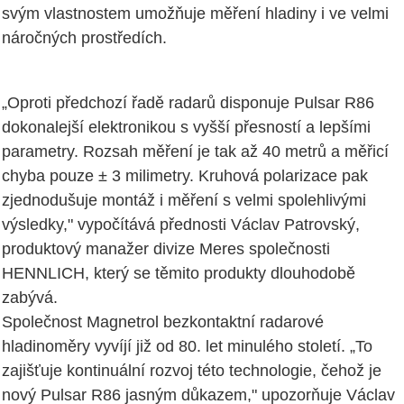
svým vlastnostem umožňuje měření hladiny i ve velmi
náročných prostředích.
„Oproti předchozí řadě radarů disponuje Pulsar R86
dokonalejší elektronikou s vyšší přesností a lepšími
parametry. Rozsah měření je tak až 40 metrů a měřicí
chyba pouze ± 3 milimetry. Kruhová polarizace pak
zjednodušuje montáž i měření s velmi spolehlivými
výsledky," vypočítává přednosti Václav Patrovský,
produktový manažer divize Meres společnosti
HENNLICH, který se těmito produkty dlouhodobě
zabývá.
Společnost Magnetrol bezkontaktní radarové
hladinoměry vyvíjí již od 80. let minulého století. „To
zajišťuje kontinuální rozvoj této technologie, čehož je
nový Pulsar R86 jasným důkazem," upozorňuje Václav