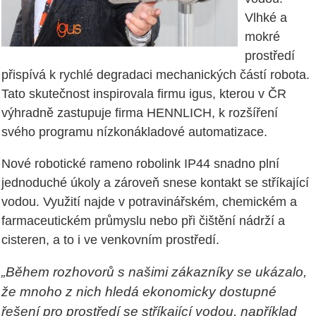
Vlhké a
mokré
prostředí
přispívá k rychlé degradaci mechanických částí robota.
Tato skutečnost inspirovala firmu igus, kterou v ČR
výhradně zastupuje firma HENNLICH, k rozšíření
svého programu nízkonákladové automatizace.
Nové robotické rameno robolink IP44 snadno plní
jednoduché úkoly a zároveň snese kontakt se stříkající
vodou. Využití najde v potravinářském, chemickém a
farmaceutickém průmyslu nebo při čištění nádrží a
cisteren, a to i ve venkovním prostředí.
„Během rozhovorů s našimi zákazníky se ukázalo,
že mnoho z nich hledá ekonomicky dostupné
řešení pro prostředí se stříkající vodou, například