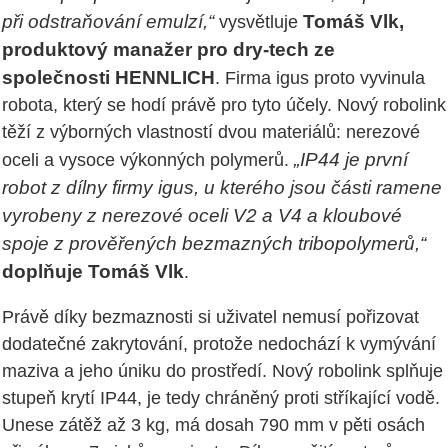
při odstraňování emulzí,“
Tomáš Vlk,
vysvětluje
produktový manažer pro dry-tech ze
společnosti HENNLICH
. Firma igus proto vyvinula
robota, který se hodí právě pro tyto účely. Nový robolink
těží z výborných vlastností dvou materiálů: nerezové
„IP44 je první
oceli a vysoce výkonných polymerů.
robot z dílny firmy igus, u kterého jsou části ramene
vyrobeny z nerezové oceli V2 a V4 a kloubové
spoje z prověřených bezmazných tribopolymerů,“
doplňuje Tomáš Vlk
.
Právě díky bezmaznosti si uživatel nemusí pořizovat
dodatečné zakrytování, protože nedochází k vymývání
maziva a jeho úniku do prostředí. Nový robolink splňuje
stupeň krytí IP44, je tedy chráněný proti stříkající vodě.
Unese zátěž až 3 kg, má dosah 790 mm v pěti osách