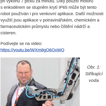
při výkonu 7 picků za minutu. Díky použití motorů
s enkodérem se stupněm krytí IP65 může být tento
robot používán i pro venkovní aplikace. Další možnosti
využití jsou aplikace v potravinářském, chemickém a
farmaceutickém průmyslu nebo čištění nádrží a
cisteren.
Podívejte se na video:
https://youtu.be/WXm8gO6QxWQ
Obr. 1:
Stříkající
voda