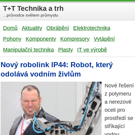
T+T Technika a trh
...průvodce světem průmyslu
Domů
Aktuality
Obrábění
Elektrotechnika
Pohony
Komponenty
Kompresory
Vytápění
Manipulační technika
Plasty
IT ve výrobě
Nový robolink IP44: Robot, který
odolává vodním živlům
Nové řešení
z polymeru
a nerezové
oceli pro
prostředí se
stříkající
vodou.