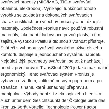
svařovací procesy (MIG/MAG, TIG a svařování
obalenou elektrodou). Vynikající funkčnost tohoto
výrobku se zakládá na dokonalých svařovacích
charakteristikách pro všechny procesy a nejrůznější
materiály. Společnost Fronius navíc používá robustní
materiály, jako například vysoce pevné plasty, a tím
zajišťuje vysokou kvalitu a dlouhou životnost přístroje.
Svářeči s výhodou využívají vysokého uživatelského
komfortu displeje a jednoduchého systému nabídek.
Nejdůležitější parametry svařování se totiž nacházejí
hned v první úrovni. TransSteel 2200 je také maximálně
ergonomický. Tento svařovací systém Fronius je
vybaven držadlem, volitelně nosným popruhem a po
stranách ližinami, které usnadňují přepravu a
manipulaci. Výhody nabízí i z ekologického hlediska:
Auch unter dem Gesichtspunkt der Ökologie biete das
Fronius-Gerät Vorteile: Technologie Power Factor