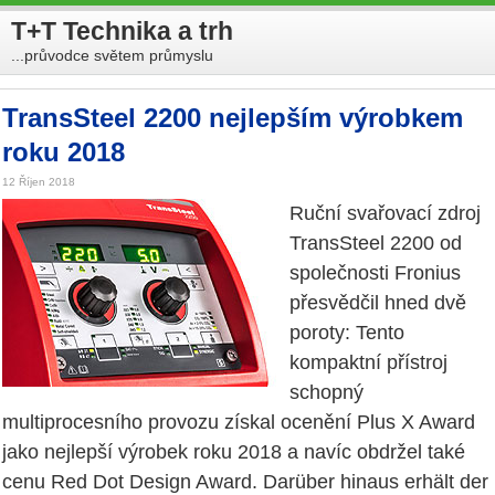
T+T Technika a trh
...průvodce světem průmyslu
TransSteel 2200 nejlepším výrobkem
roku 2018
12 Říjen 2018
Ruční svařovací zdroj
TransSteel 2200 od
společnosti Fronius
přesvědčil hned dvě
poroty: Tento
kompaktní přístroj
schopný
multiprocesního provozu získal ocenění Plus X Award
jako nejlepší výrobek roku 2018 a navíc obdržel také
cenu Red Dot Design Award. Darüber hinaus erhält der