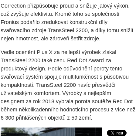
Correction přizpůsobuje proud a snižuje jalový výkon,
což zvyšuje efektivitu. Kromě toho se společnosti
Fronius podařilo zredukovat konstrukční díly
svařovacího zdroje TransSteel 2200, a díky tomu snížit
nejen hmotnost, ale zároveň šetřit zdroje.
Vedle ocenění Plus X za nejlepší výrobek získal
TransSteel 2200 také cenu Red Dot Award za
produktový design. Podle odůvodnění poroty tento
svařovací systém spojuje multifunkčnost s působivou
kompaktností. TransSteel 2200 navíc přesvědčil
uživatelským komfortem. Výrobky s nejlepším
designem za rok 2018 vybrala porota soutěže Red Dot
během několikadenního hodnoticího procesu z více než
6 300 přihlášených objektů z 59 zemí.