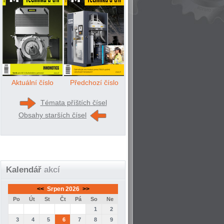
Aktuální číslo
Předchozí číslo
Témata příštích čísel
Obsahy starších čísel
Kalendář
akcí
<<
Srpen 2026
>>
Po
Út
St
Čt
Pá
So
Ne
1
2
3
4
5
6
7
8
9