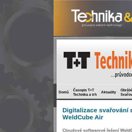
Časopis T+T
Obrábě
Domů
Aktuality
Technika a trh
Svařov
Digitalizace
svařování 
WeldCube Air
Cloudové softwarové řešení WeldCu