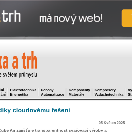
ní
Elektrotechnika
Pohony
Komponenty
Kompresory
Vy
ání
Energetika
Automatizace
Materiály
Vzduchotechnika
St
díky cloudovému řešení
05 Květen 2025
be Air zajišťuje transparentnost svařovací výroby a