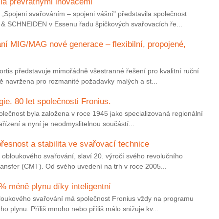
la převratnými inovacemi
Spojeni svařováním – spojeni vášní" představila společnost
& SCHNEIDEN v Essenu řadu špičkových svařovacích ře...
ání MIG/MAG nové generace – flexibilní, propojené,
ortis představuje mimořádně všestranné řešení pro kvalitní ruční
ě navržena pro rozmanité požadavky malých a st...
gie. 80 let společnosti Fronius.
polečnost byla založena v roce 1945 jako specializovaná regionální
řízení a nyní je neodmyslitelnou součástí...
řesnost a stabilita ve svařovací technice
ti obloukového svařování, slaví 20. výročí svého revolučního
ansfer (CMT). Od svého uvedení na trh v roce 2005...
 % méně plynu díky inteligentní
obloukového svařování má společnost Fronius vždy na programu
o plynu. Příliš mnoho nebo příliš málo snižuje kv...