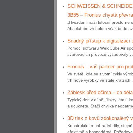
SCHWEISSEN & SCHNEIDEN, 15
3B55 – Fronius chystá převra
„Hvězdami naší letošní prostorné 
Absolutním vrcholem však bude sv
Snadný přístup k digitalizaci
Pomocí softwaru WeldCube Air spole
svařovacích provozů vyžadovaly vel
Fronius – váš partner pro pro
Ve světě, kde se životní cykly výr
trh nové výrobky ve stále kratších i
Záblesk před očima – co děla
Typický den v dílně: Jiskry létají, 
a ucuknete. Stačí chvilka neopatrnos
3D tisk z kovů zdokonalený v
Konstrukční a náhradní díly, stejně 
efektivně a hospodárně. Požadované