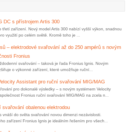
G DC s přístrojem Artis 300
o třetí zařízení. Nový model Artis 300 nabízí vyšší výkon, snadnou
ro využití po celém světě. Kromě toho je ...
isů – elektrodové svařování až do 250 ampérů s novým
čnosti Fronius
každodenní svařování – taková je řada Fronius Ignis. Novým
ozšiřuje o výkonné zařízení, které umožňuje ruční...
Velocity Assistant pro ruční svařování MIG/MAG
ařování pro dokonalé výsledky – s novým systémem Velocity
 společnost Fronius ruční svařování MIG/MAG na zcela n...
í svařování obalenou elektrodou
us vnáší do světa svařování novou dimenzi nezávislosti.
o zařízení Fronius Ignis je ideálním řešením pro všech...