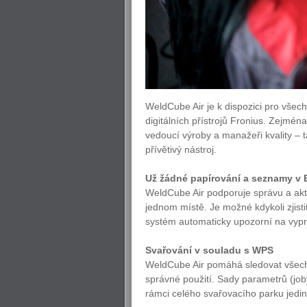
WeldCube Air je k dispozici pro všec
digitálních přístrojů Fronius. Zejmén
vedoucí výroby a manažeři kvality – 
přívětivý nástroj.
Už žádné papírování a seznamy v 
WeldCube Air podporuje správu a akt
jednom místě. Je možné kdykoli zjisti
systém automaticky upozorní na vyprše
Svařování v souladu s WPS
WeldCube Air pomáhá sledovat všechny
správné použití. Sady parametrů (job
rámci celého svařovacího parku jediný