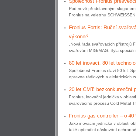
Společnost Fronius přesvědči
Pod nově představeným sloganem „
Fronius na veletrhu SCHWEISSEN 
Fronius Fortis: Ruční svařov
výkonné
„Nová řada svařovacích přístrojů F
svařování MIG/MAG. Byla speciáln
80 let inovací. 80 let technolo
Společnost Fronius slaví 80 let. S
opravna rádiových a elektrických za
20 let CMT: bezkonkurenční p
Fronius, inovační jednička v oblas
svařovacího procesu Cold Metal Tr
Fronius gas controller – o 40
Jako inovační jednička v oblasti 
také optimální dávkování ochrannéh