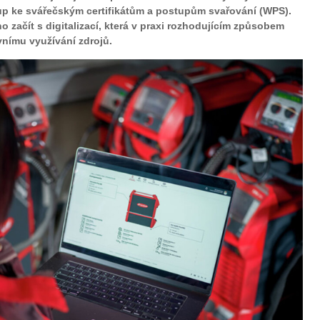
tup ke svářečským certifikátům a postupům svařování (WPS).
 začít s digitalizací, která v praxi rozhodujícím způsobem
ivnímu využívání zdrojů.