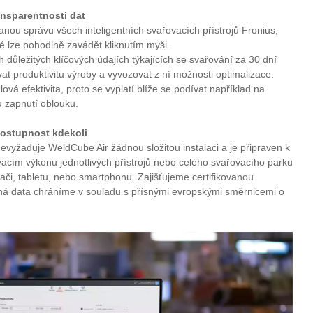
ansparentnosti dat
anou správu všech inteligentních svařovacích přístrojů Fronius,
ré lze pohodlně zavádět kliknutím myši.
 důležitých klíčových údajích týkajících se svařování za 30 dní
at produktivitu výroby a vyvozovat z ní možnosti optimalizace.
ová efektivita, proto se vyplatí blíže se podívat například na
 zapnutí oblouku.
dostupnost kdekoli
nevyžaduje WeldCube Air žádnou složitou instalaci a je připraven k
acím výkonu jednotlivých přístrojů nebo celého svařovacího parku
ítači, tabletu, nebo smartphonu. Zajišťujeme certifikovanou
ná data chráníme v souladu s přísnými evropskými směrnicemi o