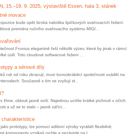
.–19. 9. 2025, výstaviště Essen, hala 3, stánek
tné inovace
expozice bude opět široká nabídka špičkových svařovacích řešení.
ětová premiéra ručního svařovacího systému MIG/...
 svařování
čnost Fronius elegantně řeší několik výzev, které by jinak v rámci
ké úsilí. Toto cloudové softwarové řešení ...
totypy a sériové díly
obků rok od roku zkracují, musí kovoobráběcí společnosti uvádět na
ntervalech. Současně s tím se zvyšují st...
t?
kov žhne, oblouk jasně svítí. Najednou ucítíte krátké píchnutí v očích
ti a už se to stalo – jasně zářící...
 charakteristice
jako prototypy, lze pomocí aditivní výroby vyrábět flexibilně,
 komponenty vznikají rychle a nezávisle na l...