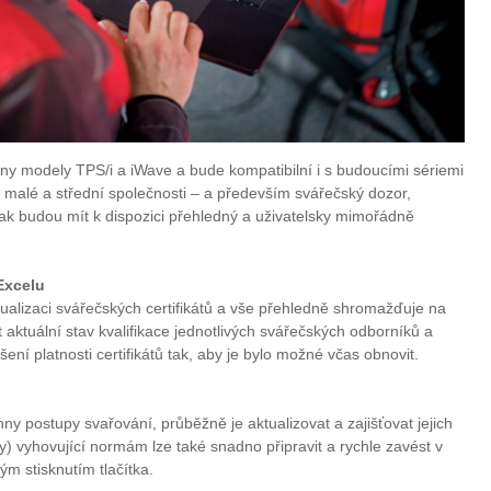
hny modely TPS/i a iWave a bude kompatibilní i s budoucími sériemi
a malé a střední společnosti – a především svářečský dozor,
tak budou mít k dispozici přehledný a uživatelsky mimořádně
Excelu
ualizaci svářečských certifikátů a vše přehledně shromažďuje na
t aktuální stav kvalifikace jednotlivých svářečských odborníků a
ní platnosti certifikátů tak, aby je bylo možné včas obnovit.
 postupy svařování, průběžně je aktualizovat a zajišťovat jejich
y) vyhovující normám lze také snadno připravit a rychle zavést v
m stisknutím tlačítka.