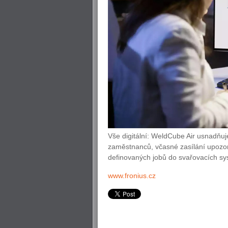
Vše digitální: WeldCube Air usnadňuj
zaměstnanců, včasné zasílání upozorn
definovaných jobů do svařovacích sy
www.fronius.cz