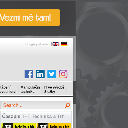
Google překladač:
tápění
Manipulační
IT ve výrobě
avebnictví
technika
Služby
Časopis
T+T Technika a Trh