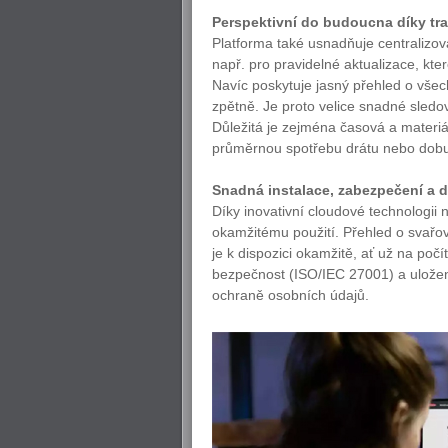
Perspektivní do budoucna díky tr
Platforma také usnadňuje centralizov
např. pro pravidelné aktualizace, kte
Navíc poskytuje jasný přehled o všech
zpětně. Je proto velice snadné sledov
Důležitá je zejména časová a materiál
průměrnou spotřebu drátu nebo dobu
Snadná instalace, zabezpečení a 
Díky inovativní cloudové technologii 
okamžitému použití. Přehled o svařov
je k dispozici okamžitě, ať už na poč
bezpečnost (ISO/IEC 27001) a ulože
ochraně osobních údajů.