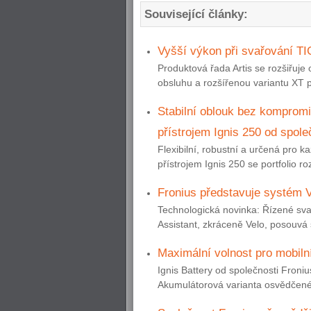
Související články:
Vyšší výkon při svařování TI
Produktová řada Artis se rozšiřuje 
obsluhu a rozšířenou variantu XT p
Stabilní oblouk bez komprom
přístrojem Ignis 250 od spole
Flexibilní, robustní a určená pro 
přístrojem Ignis 250 se portfolio r
Fronius představuje systém 
Technologická novinka: Řízené sv
Assistant, zkráceně Velo, posouvá
Maximální volnost pro mobiln
Ignis Battery od společnosti Froni
Akumulátorová varianta osvědčenéh