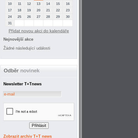
10
11
12
13
14
15
16
17
18
19
20
21
22
23
24
25
26
27
28
29
30
31
Přidat novou akci do kalendáře
Nejnovější akce
Žádné následující události
Odběr
novinek
Newsletter T+Tnews
Zobrazit archiv T+T news