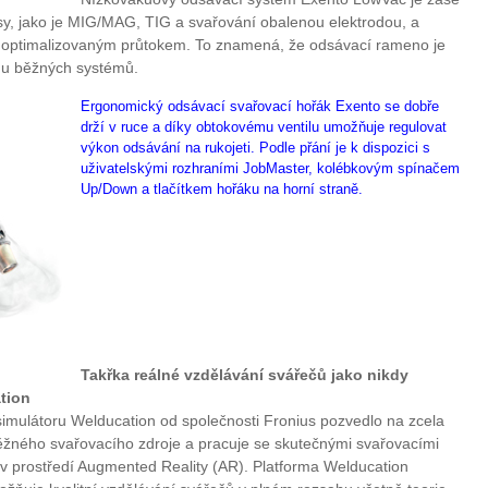
y, jako je MIG/MAG, TIG a svařování obalenou elektrodou, a
s optimalizovaným průtokem. To znamená, že odsávací rameno je
u běžných systémů.
Ergonomický odsávací svařovací hořák Exento se dobře
drží v ruce a díky obtokovému ventilu umožňuje regulovat
výkon odsávání na rukojeti. Podle přání je k dispozici s
uživatelskými rozhraními JobMaster, kolébkovým spínačem
Up/Down a tlačítkem hořáku na horní straně.
Takřka reálné vzdělávání svářečů jako nikdy
tion
 simulátoru Welducation od společnosti Fronius pozvedlo na zcela
běžného svařovacího zdroje a pracuje se skutečnými svařovacími
v prostředí Augmented Reality (AR). Platforma Welducation