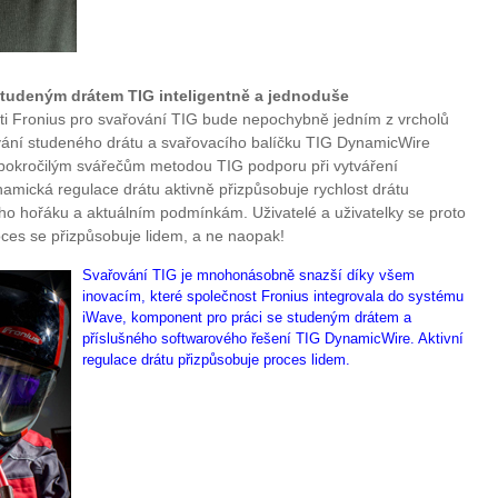
studeným drátem TIG inteligentně a jednoduše
i Fronius pro svařování TIG bude nepochybně jedním z vrcholů
vání studeného drátu a svařovacího balíčku TIG DynamicWire
 pokročilým svářečům metodou TIG podporu při vytváření
amická regulace drátu aktivně přizpůsobuje rychlost drátu
ho hořáku a aktuálním podmínkám. Uživatelé a uživatelky se proto
oces se přizpůsobuje lidem, a ne naopak!
Svařování TIG je mnohonásobně snazší díky všem
inovacím, které společnost Fronius integrovala do systému
iWave, komponent pro práci se studeným drátem a
příslušného softwarového řešení TIG DynamicWire. Aktivní
regulace drátu přizpůsobuje proces lidem.