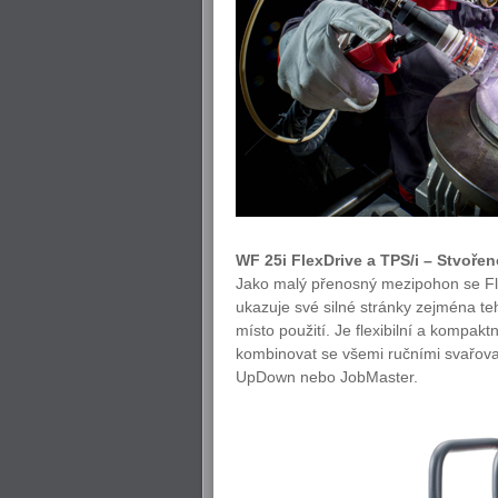
WF 25i FlexDrive a TPS/i – Stvořen
Jako malý přenosný mezipohon se Fle
ukazuje své silné stránky zejména te
místo použití. Je flexibilní a kompakt
kombinovat se všemi ručními svařova
UpDown nebo JobMaster.