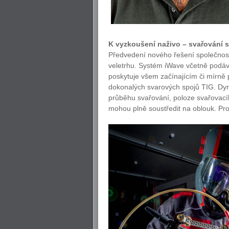
K vyzkoušení naživo – svařování 
Předvedení nového řešení společnost
veletrhu. Systém iWave včetně podá
poskytuje všem začínajícím či mírně
dokonalých svarových spojů TIG. Dyn
průběhu svařování, poloze svařovací
mohou plně soustředit na oblouk. Pr