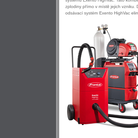
zplodiny přímo v místě jejich vzniku.
odsávací systém Exento HighVac elimi