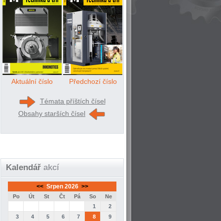
Aktuální číslo
Předchozí číslo
Témata příštích čísel
Obsahy starších čísel
Kalendář
akcí
<<
Srpen 2026
>>
Po
Út
St
Čt
Pá
So
Ne
1
2
3
4
5
6
7
8
9