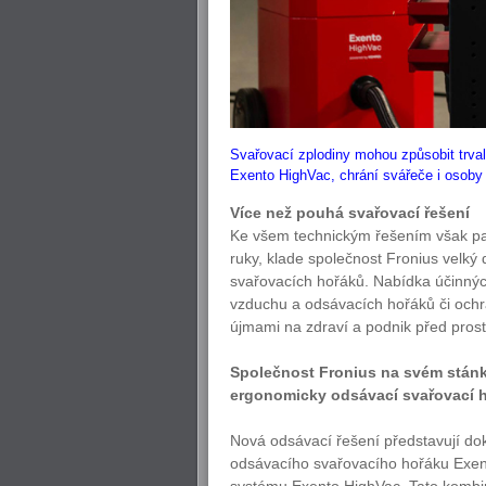
Svařovací zplodiny mohou způsobit trva
Exento HighVac, chrání svářeče i osoby v
Více než pouhá svařovací řešení
Ke všem technickým řešením však patř
ruky, klade společnost Fronius velký 
svařovacích hořáků. Nabídka účinnýc
vzduchu a odsávacích hořáků či ochr
újmami na zdraví a podnik před prosto
Společnost Fronius na svém stán
ergonomicky odsávací svařovací h
Nová odsávací řešení představují dok
odsávacího svařovacího hořáku Exe
systému Exento HighVac. Tato kombi