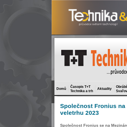
Časopis T+T
Obrábě
Domů
Aktuality
Technika a trh
Svařov
Společnost
Fronius na
veletrhu 2023
Společnost Fronius se na Mezináro