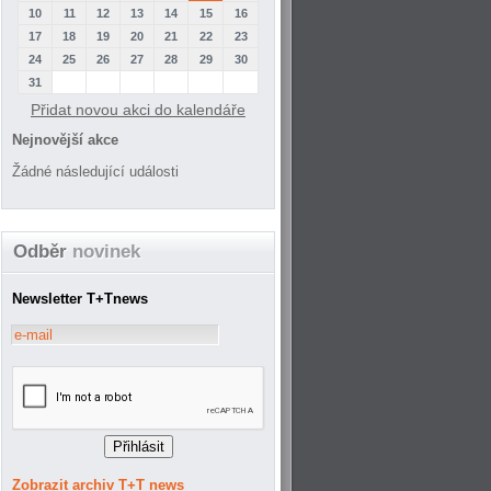
10
11
12
13
14
15
16
17
18
19
20
21
22
23
24
25
26
27
28
29
30
31
Přidat novou akci do kalendáře
Nejnovější akce
Žádné následující události
Odběr
novinek
Newsletter T+Tnews
Zobrazit archiv T+T news