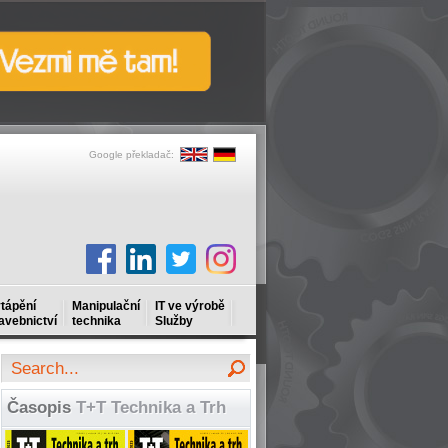
Google překladač:
tápění
Manipulační
IT ve výrobě
avebnictví
technika
Služby
Časopis
T+T Technika a Trh