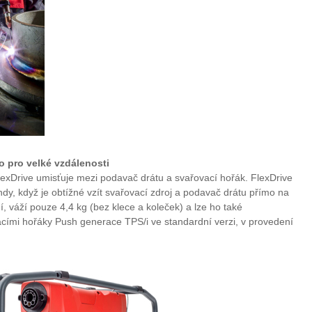
o pro velké vzdálenosti
xDrive umisťuje mezi podavač drátu a svařovací hořák. FlexDrive
hdy, když je obtížné vzít svařovací zdroj a podavač drátu přímo na
ní, váží pouze 4,4 kg (bez klece a koleček) a lze ho také
cími hořáky Push generace TPS/i ve standardní verzi, v provedení