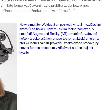
ožňuje kvalitní vzdělávání svářečů v plném rozsahu včetně teorie,
stí. Tato forma vzdělávání navíc probíhá zcela bez plynu,
e přínosem pro peněženku i pro životní prostředí.
Nový simulátor Welducation pozvedá virtuální vzdělávání
svářečů na novou úroveň: Takřka reálné zobrazení v
prostředí Augmented Reality (AR), skutečné svařovací
hořáky a dokonalá kombinace teorie, praktických úloh a
přezkoušení znalostí provedou zaškolované pracovníky
hravou formou procesem vzdělávání s cílem zajistit
kvalitu.