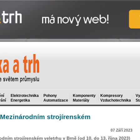
ní
Elektrotechnika
Pohony
Komponenty
Kompresory
Vy
ání
Energetika
Automatizace
Materiály
Vzduchotechnika
St
 Mezinárodním strojírenském
07 Září 2023
dním strojírenském veletrhu v Brně (od 10. do 13. října 2023)