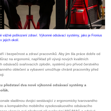
lé vážné poškození zdraví. Výkonné odsávací systémy, jako je Fronius
 jejich okolí.
í i bezpečnost a zdraví pracovníků. Aby jim šla práce dobře od
důraz na ergonomii, například při vývoji nových kvalitních
h odsávačů svařovacích zplodin, systémů pro přívod čerstvého
anného oblečení a vybavení umožňuje chránit pracovníky před
ji.
ku představí dva nové výkonné odsávací systémy a
ořák.
onale sladěnou dvojici sestávající z ergonomicky tvarovaného
nto a kompaktního mobilního vysokovakuového odsávacího
nace ukazuje své přednosti při svařování MIG/MAG a odsává