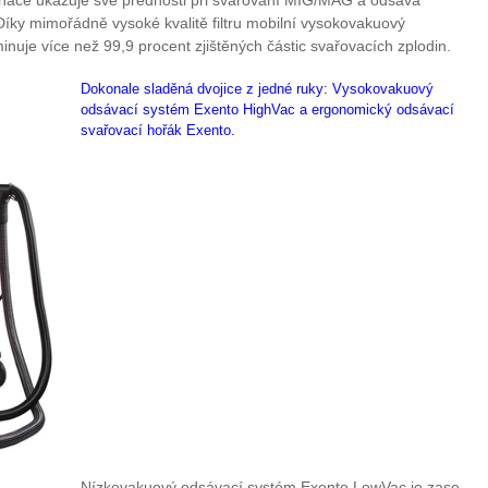
 Díky mimořádně vysoké kvalitě filtru mobilní vysokovakuový
nuje více než 99,9 procent zjištěných částic svařovacích zplodin.
Dokonale sladěná dvojice z jedné ruky: Vysokovakuový
odsávací systém Exento HighVac a ergonomický odsávací
svařovací hořák Exento.
Nízkovakuový odsávací systém Exento LowVac je zase