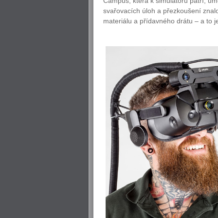
Campus, která k simulátoru patří, um
svařovacích úloh a přezkoušení znalo
materiálu a přídavného drátu – a to j