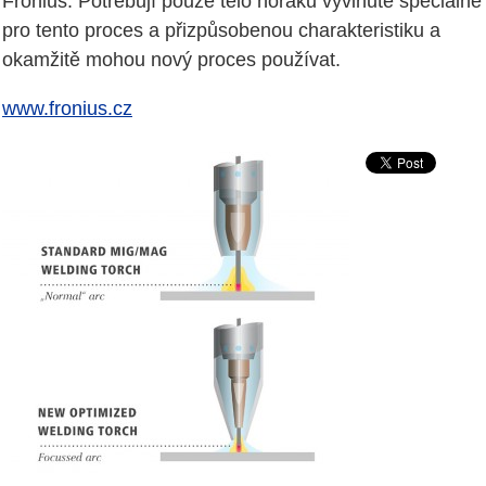
Fronius: Potřebují pouze tělo hořáku vyvinuté speciálně
pro tento proces a přizpůsobenou charakteristiku a
okamžitě mohou nový proces používat.
www.fronius.cz