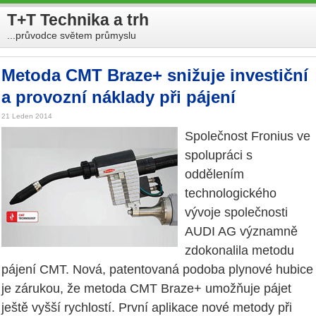
T+T Technika a trh
...průvodce světem průmyslu
Metoda CMT Braze+ snižuje investiční
a provozní náklady při pájení
21 Leden 2014
Společnost Fronius ve
spolupráci s
oddělením
technologického
vývoje společnosti
AUDI AG významně
zdokonalila metodu
pájení CMT. Nová, patentovaná podoba plynové hubice
je zárukou, že metoda CMT Braze+ umožňuje pájet
ještě vyšší rychlostí. První aplikace nové metody při