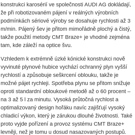
konstrukci karosérií ve společnosti AUDI AG dokládají,
že při robotizovaném pájení v reálných výrobních
podmínkách sériové výroby se dosahuje rychlosti až 3
m/min. Pájený šev je přitom mimořádně plochý a čistý,
takže použití metody CMT Braze+ je vhodné zejména
tam, kde záleží na optice švu.
Vzhledem k extrémně úzké kónické konstrukci nově
vyvinuté plynové hubice vychází ochranný plyn vyšší
rychlostí a způsobuje seškrcení oblouku, takže je
možné pájet rychleji. Spotřeba plynu se přitom snižuje
oproti standardní obloukové metodě až o 60 procent –
na 3 až 5 l za minutu. Vysoká průtočná rychlost a
optimalizovaný design hořáku navíc zajišťují vysoký
chladicí výkon, který je zárukou dlouhé životnosti. Také
proto vyjde pořízení a provoz systému CMT Braze+
levněji, než je tomu u dosud nasazovaných postupů.