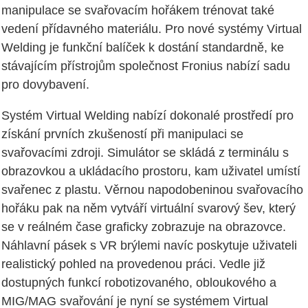
manipulace se svařovacím hořákem trénovat také
vedení přídavného materiálu. Pro nové systémy Virtual
Welding je funkční balíček k dostání standardně, ke
stávajícím přístrojům společnost Fronius nabízí sadu
pro dovybavení.
Systém Virtual Welding nabízí dokonalé prostředí pro
získání prvních zkušeností při manipulaci se
svařovacími zdroji. Simulátor se skládá z terminálu s
obrazovkou a ukládacího prostoru, kam uživatel umístí
svařenec z plastu. Věrnou napodobeninou svařovacího
hořáku pak na něm vytváří virtuální svarový šev, který
se v reálném čase graficky zobrazuje na obrazovce.
Náhlavní pásek s VR brýlemi navíc poskytuje uživateli
realistický pohled na provedenou práci. Vedle již
dostupných funkcí robotizovaného, obloukového a
MIG/MAG svařování je nyní se systémem Virtual