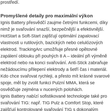
prostředí.
Promyšlené detaily pro maximální výkon
Ignis Battery přesvědčí zaujme četnými funkcemi, díky
nimž je svařování snazší, bezpečnější a efektivnější.
HotStart a Soft-Start zajišťují optimální zapalovací
vlastnosti u rutilových, bazických nebo celulózových
elektrod. TrackingArc umožňuje přesné opětovné
zapálení oblouku při pouhých 8 A – ideální při výměně
elektrod nebo na konci svařování. Anti-Stick zabraňuje
nežádoucímu přilepení elektrody a šetří čas i materiál.
Kdo chce svařovat rychleji, a přesto mít krásné svarové
spoje, měl by zvolit funkci Pulzní MMA, která se
osvědčuje zejména v nucených polohách.
Ignis Battery nabízí sofistikované technologie také pro
svařování TIG: např. TIG Pulz a Comfort Stop, které
zajišťují kontrolované svařování TIG s dokonalým