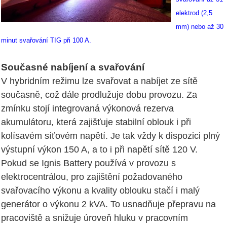
elektrod (2,5
mm) nebo až 30
minut svařování TIG při 100 A.
Současné nabíjení a svařování
V hybridním režimu lze svařovat a nabíjet ze sítě
současně, což dále prodlužuje dobu provozu. Za
zmínku stojí integrovaná výkonová rezerva
akumulátoru, která zajišťuje stabilní oblouk i při
kolísavém síťovém napětí. Je tak vždy k dispozici plný
výstupní výkon 150 A, a to i při napětí sítě 120 V.
Pokud se Ignis Battery používá v provozu s
elektrocentrálou, pro zajištění požadovaného
svařovacího výkonu a kvality oblouku stačí i malý
generátor o výkonu 2 kVA. To usnadňuje přepravu na
pracoviště a snižuje úroveň hluku v pracovním