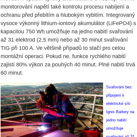
monitorování napětí také kontrolu procesu nabíjení a
ochranu před přebitím a hlubokým vybitím. Integrovaný
vysoce výkonný lithium-iontový akumulátor (LiFePO4) s
kapacitou 750 Wh umožňuje na jedno nabití svařování
až 31 elektrod (2,5 mm) nebo až 30 minut svařování
TIG při 100 A. Ve většině případů to stačí pro celou
montážní operaci. Pokud ne, funkce rychlého nabití
zajistí 80% výkon za pouhých 40 minut. Plné nabití trvá
60 minut.
Svařování bez
připojení k
elektrické síti:
Ignis Battery na
jedno nabití
umožňuje
svařování až 31