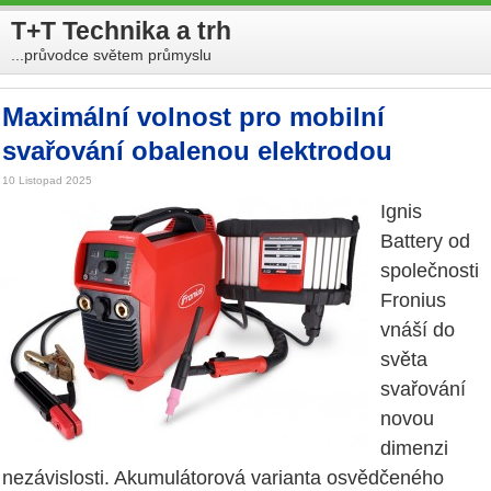
T+T Technika a trh
...průvodce světem průmyslu
Maximální volnost pro mobilní
svařování obalenou elektrodou
10 Listopad 2025
Ignis
Battery od
společnosti
Fronius
vnáší do
světa
svařování
novou
dimenzi
nezávislosti. Akumulátorová varianta osvědčeného