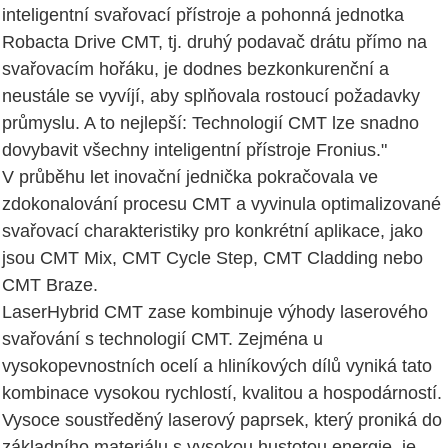
inteligentní svařovací přístroje a pohonná jednotka
Robacta Drive CMT, tj. druhý podavač drátu přímo na
svařovacím hořáku, je dodnes bezkonkurenční a
neustále se vyvíjí, aby splňovala rostoucí požadavky
průmyslu. A to nejlepší: Technologií CMT lze snadno
dovybavit všechny inteligentní přístroje Fronius."
V průběhu let inovační jednička pokračovala ve
zdokonalování procesu CMT a vyvinula optimalizované
svařovací charakteristiky pro konkrétní aplikace, jako
jsou CMT Mix, CMT Cycle Step, CMT Cladding nebo
CMT Braze.
LaserHybrid CMT zase kombinuje výhody laserového
svařování s technologií CMT. Zejména u
vysokopevnostních ocelí a hliníkových dílů vyniká tato
kombinace vysokou rychlostí, kvalitou a hospodárností.
Vysoce soustředěný laserový paprsek, který proniká do
základního materiálu s vysokou hustotou energie, je