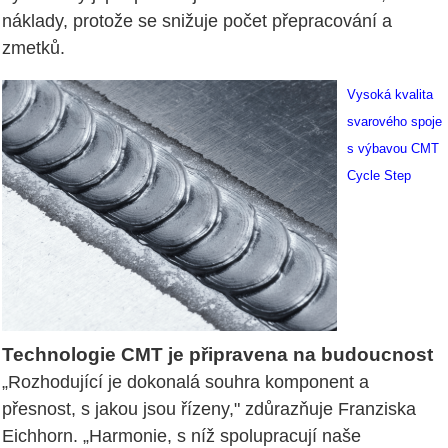
náklady, protože se snižuje počet přepracování a
zmetků.
Vysoká kvalita
svarového spoje
s výbavou CMT
Cycle Step
Technologie CMT je připravena na budoucnost
„Rozhodující je dokonalá souhra komponent a
přesnost, s jakou jsou řízeny," zdůrazňuje Franziska
Eichhorn. „Harmonie, s níž spolupracují naše