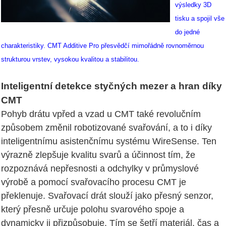
výsledky 3D
tisku a spojil vše
do jedné
charakteristiky. CMT Additive Pro přesvědčí mimořádně rovnoměrnou
strukturou vrstev, vysokou kvalitou a stabilitou.
Inteligentní detekce styčných mezer a hran díky
CMT
Pohyb drátu vpřed a vzad u CMT také revolučním
způsobem změnil robotizované svařování, a to i díky
inteligentnímu asistenčnímu systému WireSense. Ten
výrazně zlepšuje kvalitu svarů a účinnost tím, že
rozpoznává nepřesnosti a odchylky v průmyslové
výrobě a pomocí svařovacího procesu CMT je
překlenuje. Svařovací drát slouží jako přesný senzor,
který přesně určuje polohu svarového spoje a
dynamicky ji přizpůsobuje. Tím se šetří materiál, čas a