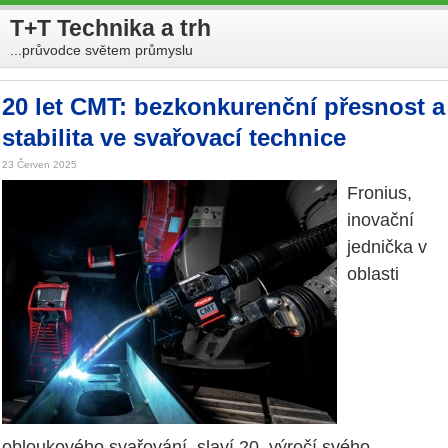
T+T Technika a trh
...průvodce světem průmyslu
20 let CMT: bezkonkurenční přesnost a
stabilita ve svařovací technice
23 Červen 2025
Fronius,
inovační
jednička v
oblasti
obloukového svařování, slaví 20. výročí svého