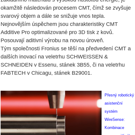
okamžitě následován procesem CMT, čímž se zvyšuje
svarový objem a dále se snižuje vnos tepla.
Nejnovějším úspěchem jsou charakteristiky CMT
Additive Pro optimalizované pro 3D tisk z kovů.
Posouvají aditivní výrobu na novou úroveň.
Tým společnosti Fronius se těší na předvedení CMT a
dalších inovací na veletrhu SCHWEISSEN &
SCHNEIDEN v Essenu, stánek 3B55, či na veletrhu
FABTECH v Chicagu, stánek B29001.
Přesný robotický
asistenční
systém
WireSense:
Kombinace