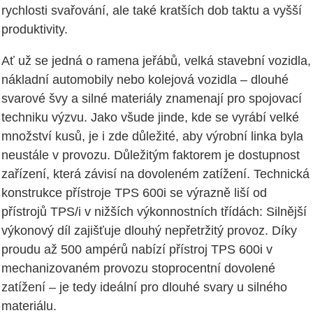
rychlosti svařování, ale také kratších dob taktu a vyšší
produktivity.
Ať už se jedná o ramena jeřábů, velká stavební vozidla,
nákladní automobily nebo kolejová vozidla – dlouhé
svarové švy a silné materiály znamenají pro spojovací
techniku výzvu. Jako všude jinde, kde se vyrábí velké
množství kusů, je i zde důležité, aby výrobní linka byla
neustále v provozu. Důležitým faktorem je dostupnost
zařízení, která závisí na dovoleném zatížení. Technická
konstrukce přístroje TPS 600i se výrazně liší od
přístrojů TPS/i v nižších výkonnostních třídách: Silnější
výkonový díl zajišťuje dlouhý nepřetržitý provoz. Díky
proudu až 500 ampérů nabízí přístroj TPS 600i v
mechanizovaném provozu stoprocentní dovolené
zatížení – je tedy ideální pro dlouhé svary u silného
materiálu.