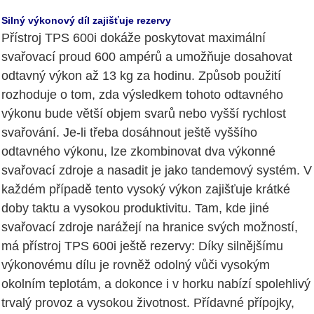
Silný výkonový díl zajišťuje rezervy
Přístroj TPS 600i dokáže poskytovat maximální
svařovací proud 600 ampérů a umožňuje dosahovat
odtavný výkon až 13 kg za hodinu. Způsob použití
rozhoduje o tom, zda výsledkem tohoto odtavného
výkonu bude větší objem svarů nebo vyšší rychlost
svařování. Je-li třeba dosáhnout ještě vyššího
odtavného výkonu, lze zkombinovat dva výkonné
svařovací zdroje a nasadit je jako tandemový systém. V
každém případě tento vysoký výkon zajišťuje krátké
doby taktu a vysokou produktivitu. Tam, kde jiné
svařovací zdroje narážejí na hranice svých možností,
má přístroj TPS 600i ještě rezervy: Díky silnějšímu
výkonovému dílu je rovněž odolný vůči vysokým
okolním teplotám, a dokonce i v horku nabízí spolehlivý
trvalý provoz a vysokou životnost. Přídavné přípojky,