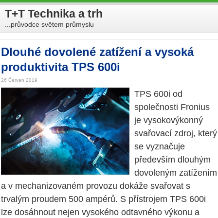
T+T Technika a trh
...průvodce světem průmyslu
Dlouhé dovolené zatížení a vysoká
produktivita TPS 600i
26 Červen 2019
TPS 600i od
společnosti Fronius
je vysokovýkonný
svařovací zdroj, který
se vyznačuje
především dlouhým
dovoleným zatížením
a v mechanizovaném provozu dokáže svařovat s
trvalým proudem 500 ampérů. S přístrojem TPS 600i
lze dosáhnout nejen vysokého odtavného výkonu a