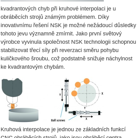
kvadrantových chyb při kruhové interpolaci je u
obráběcích strojů známým problémem. Díky
inovativnímu řešení NSK je možné nežádoucí důsledky
tohoto jevu významně zmírnit. Jako první světový
výrobce vyvinula společnost NSK technologii schopnou
stabilizovat třecí síly při reverzaci směru pohybu
kuličkového šroubu, což podstatně snižuje náchylnost
ke kvadrantovým chybám.
Kruhová interpolace je jednou ze základních funkcí
CNC obráběcích strojů, jako jsou obráběcí centra,