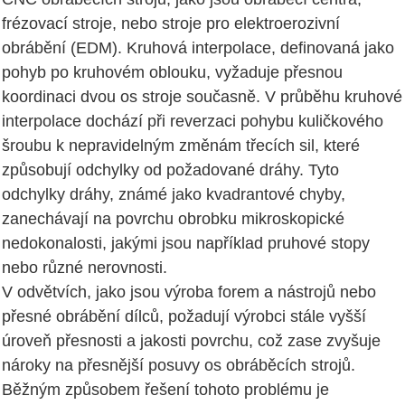
frézovací stroje, nebo stroje pro elektroerozivní
obrábění (EDM). Kruhová interpolace, definovaná jako
pohyb po kruhovém oblouku, vyžaduje přesnou
koordinaci dvou os stroje současně. V průběhu kruhové
interpolace dochází při reverzaci pohybu kuličkového
šroubu k nepravidelným změnám třecích sil, které
způsobují odchylky od požadované dráhy. Tyto
odchylky dráhy, známé jako kvadrantové chyby,
zanechávají na povrchu obrobku mikroskopické
nedokonalosti, jakými jsou například pruhové stopy
nebo různé nerovnosti.
V odvětvích, jako jsou výroba forem a nástrojů nebo
přesné obrábění dílců, požadují výrobci stále vyšší
úroveň přesnosti a jakosti povrchu, což zase zvyšuje
nároky na přesnější posuvy os obráběcích strojů.
Běžným způsobem řešení tohoto problému je