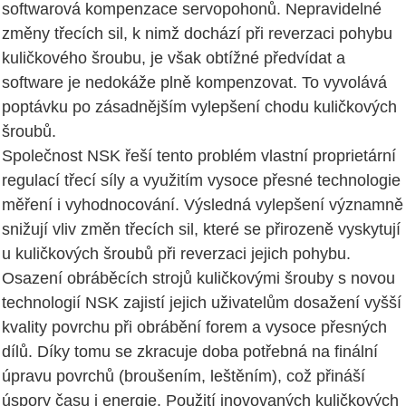
softwarová kompenzace servopohonů. Nepravidelné
změny třecích sil, k nimž dochází při reverzaci pohybu
kuličkového šroubu, je však obtížné předvídat a
software je nedokáže plně kompenzovat. To vyvolává
poptávku po zásadnějším vylepšení chodu kuličkových
šroubů.
Společnost NSK řeší tento problém vlastní proprietární
regulací třecí síly a využitím vysoce přesné technologie
měření i vyhodnocování. Výsledná vylepšení významně
snižují vliv změn třecích sil, které se přirozeně vyskytují
u kuličkových šroubů při reverzaci jejich pohybu.
Osazení obráběcích strojů kuličkovými šrouby s novou
technologií NSK zajistí jejich uživatelům dosažení vyšší
kvality povrchu při obrábění forem a vysoce přesných
dílů. Díky tomu se zkracuje doba potřebná na finální
úpravu povrchů (broušením, leštěním), což přináší
úspory času i energie. Použití inovovaných kuličkových