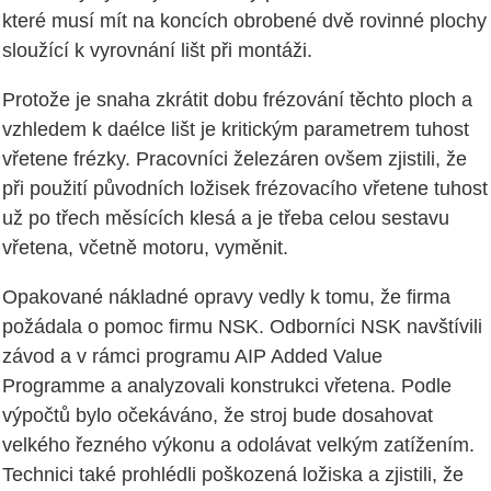
které musí mít na koncích obrobené dvě rovinné plochy
sloužící k vyrovnání lišt při montáži.
Protože je snaha zkrátit dobu frézování těchto ploch a
vzhledem k daélce lišt je kritickým parametrem tuhost
vřetene frézky. Pracovníci železáren ovšem zjistili, že
při použití původních ložisek frézovacího vřetene tuhost
už po třech měsících klesá a je třeba celou sestavu
vřetena, včetně motoru, vyměnit.
Opakované nákladné opravy vedly k tomu, že firma
požádala o pomoc firmu NSK. Odborníci NSK navštívili
závod a v rámci programu AIP Added Value
Programme a analyzovali konstrukci vřetena. Podle
výpočtů bylo očekáváno, že stroj bude dosahovat
velkého řezného výkonu a odolávat velkým zatížením.
Technici také prohlédli poškozená ložiska a zjistili, že