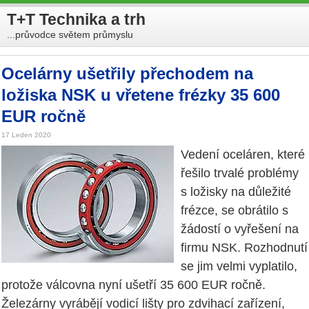
T+T Technika a trh
...průvodce světem průmyslu
Ocelárny ušetřily přechodem na
ložiska NSK u vřetene frézky 35 600
EUR ročně
17 Leden 2020
Vedení oceláren, které
řešilo trvalé problémy
s ložisky na důležité
frézce, se obrátilo s
žádostí o vyřešení na
firmu NSK. Rozhodnutí
se jim velmi vyplatilo,
protože válcovna nyní ušetří 35 600 EUR ročně.
Železárny vyrábějí vodicí lišty pro zdvihací zařízení,