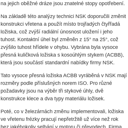
na jejich oběžné dráze jsou znatelné stopy opotřebení.
Na základě této analýzy technici NSK doporučili změnit
konstrukci vřetena a použít místo trojřadých čtyřřadá
ložiska, což zvýší radiální únosnost uložení i jeho
tuhost. Kontaktní úhel byl změněn z 15° na 25°, což
zvýšilo tuhost hřídele v ohybu. Vybrána byla vysoce
přesná kuličková ložiska s kosoúhlým stykem (ACBB),
která jsou součástí standardní nabídky firmy NSK.
Tato vysoce přesná ložiska ACBB vyráběná v NSK mají
rozměry podle příslušných norem ISO. Pro různé
požadavky jsou na výběr tři stykové úhly, dvě
konstrukce klece a dva typy materiálu ložisek.
Poté, co v železárnách změnu implementovali, ložiska
ve vřetenu frézky pracují nepřetržitě už více než rok
bez jakéhokoliv selhání v motoru či převodech. Firma