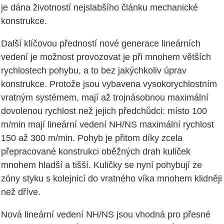
je dána životností nejslabšího článku mechanické
konstrukce.
Další klíčovou předností nové generace lineárních
vedení je možnost provozovat je při mnohem větších
rychlostech pohybu, a to bez jakýchkoliv úprav
konstrukce. Protože jsou vybavena vysokorychlostním
vratným systémem, mají až trojnásobnou maximální
dovolenou rychlost než jejich předchůdci: místo 100
m/min mají lineární vedení NH/NS maximální rychlost
150 až 300 m/min. Pohyb je přitom díky zcela
přepracované konstrukci oběžných drah kuliček
mnohem hladší a tišší. Kuličky se nyní pohybují ze
zóny styku s kolejnicí do vratného víka mnohem klidněji
než dříve.
Nová lineární vedení NH/NS jsou vhodná pro přesné