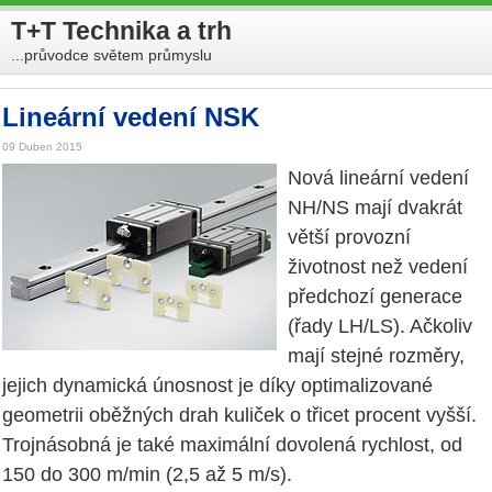
T+T Technika a trh
...průvodce světem průmyslu
Lineární vedení NSK
09 Duben 2015
Nová lineární vedení
NH/NS mají dvakrát
větší provozní
životnost než vedení
předchozí generace
(řady LH/LS). Ačkoliv
mají stejné rozměry,
jejich dynamická únosnost je díky optimalizované
geometrii oběžných drah kuliček o třicet procent vyšší.
Trojnásobná je také maximální dovolená rychlost, od
150 do 300 m/min (2,5 až 5 m/s).