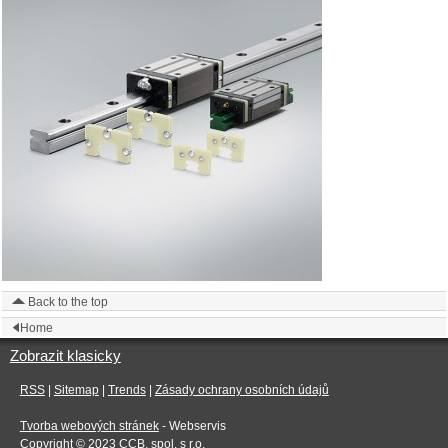
Back to the top
Home
Zobrazit klasicky
RSS
|
Sitemap
|
Trends
|
Zásady ochrany osobních údajů
Tvorba webových stránek
- Webservis
Copyright © 2023
CCB, spol. s r.o.