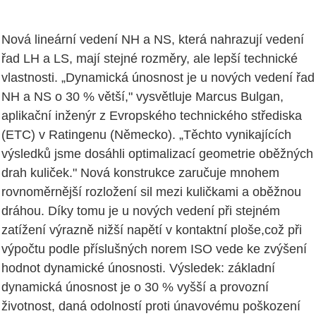
Nová lineární vedení NH a NS, která nahrazují vedení
řad LH a LS, mají stejné rozměry, ale lepší technické
vlastnosti. „Dynamická únosnost je u nových vedení řad
NH a NS o 30 % větší," vysvětluje Marcus Bulgan,
aplikační inženýr z Evropského technického střediska
(ETC) v Ratingenu (Německo). „Těchto vynikajících
výsledků jsme dosáhli optimalizací geometrie oběžných
drah kuliček." Nová konstrukce zaručuje mnohem
rovnoměrnější rozložení sil mezi kuličkami a oběžnou
dráhou. Díky tomu je u nových vedení při stejném
zatížení výrazně nižší napětí v kontaktní ploše,což při
výpočtu podle příslušných norem ISO vede ke zvýšení
hodnot dynamické únosnosti. Výsledek: základní
dynamická únosnost je o 30 % vyšší a provozní
životnost, daná odolností proti únavovému poškození