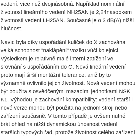
vedení, více než dvojnásobná. Například nominální
životnost lineárního vedení NH25AN je 2,24násobkem
životnosti vedení LH25AN. Současně je o 3 dB(A) nižší
hlučnost.
Navíc byla díky uspořádání kuliček do X zachována
velká schopnost "naklápění" vozíku vůči kolejnici.
Výsledkem je relativně malé interní zatížení ve
srovnání s uspořádáním do O. Nová lineární vedení
proto mají širší montážní tolerance, aniž by to
významně ovlivnilo jejich životnost. Nová vedení mohou
být použita s osvědčenými mazacími jednotkami NSK
K1. Výhodou je zachování kompatibility: vedení starší i
nové verze mohou být použita na jednom stroji nebo
zařízení současně. V tomto případě je ovšem nutné
brát ohled na nižší dynamickou únosnost vedení
starších typových řad, protože životnost celého zařízení