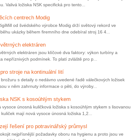
. Valivá ložiska NSK specifická pro tento...
ěcích centrech Modig
RigiMill od švédského výrobce Modig drží světový rekord ve
ůběhu ukázky během firemního dne odebíral stroj 16 4...
 větrných elektráren
ětrných elektráren jsou klíčové dva faktory: výkon turbíny a
a nepříznivých podmínek. To platí zvláště pro p...
o stroje na kontinuální lití
brožuru s detaily o nedávno uvedené řadě válečkových ložisek
 Jsou v něm zahrnuty informace o pěti, do výroby...
žiska NSK s kosoúhlým stykem
 vysoce únosná kuličková ložiska s kosoúhlým stykem s lisovanou
h kuliček mají nová vysoce únosná ložiska 1,2...
ejí řešení pro potravinářský průmysl
pokojit nejpřísnější požadavky oboru na hygienu a proto jsou ve