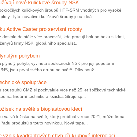
yužívají nové kuličkové šrouby NSK
pokročilých kuličkových šroubů HTF-SRM vhodných pro vysoké
eploty. Tyto inovativní kuličkové šrouby jsou ideá...
ku Active Caster pro servisní roboty
e dostala do stále více pracovišť, kde pracují bok po boku s lidmi,
enýrů firmy NSK, globálního specialist...
 plynulým pohybem
a plynulý pohyb, vyvinutá společností NSK pro její populární
H/NS, jsou první svého druhu na světě. Díky použ...
technické spolupráce
e soustruhů CMZ si pochvaluje více než 25 let špičkové technické
u na lineární techniku a ložiska. Stroje sp...
ožisek na světě s bioplastovou klecí
ro valivá ložiska na světě, který probíhal v roce 2021, může firma
 řadu produktů s touto novinkou. Nová tepe...
 vznik kvadrantových chyb při kruhové interpolaci