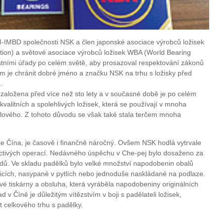
-IMBD společnosti NSK a člen japonské asociace výrobců ložisek
ation) a světové asociace výrobců ložisek WBA (World Bearing
stními úřady po celém světě, aby prosazoval respektování zákonů
m je chránit dobré jméno a značku NSK na trhu s ložisky před
.
založena před více než sto lety a v současné době je po celém
valitních a spolehlivých ložisek, která se používají v mnoha
lového. Z tohoto důvodu se však také stala terčem mnoha
 je Čína, je časově i finančně náročný. Ovšem NSK hodlá vytrvale
octivých operací. Nedávného úspěchu v Che-pej bylo dosaženo za
adů. Ve skladu padělků bylo velké množství napodobenin obalů
licích, nasypané v pytlích nebo jednoduše naskládané na podlaze.
ové tiskárny a obsluha, která vyráběla napodobeniny originálních
d v Číně je důležitým vítězstvím v boji s padělateli ložisek,
t celkového trhu s padělky.