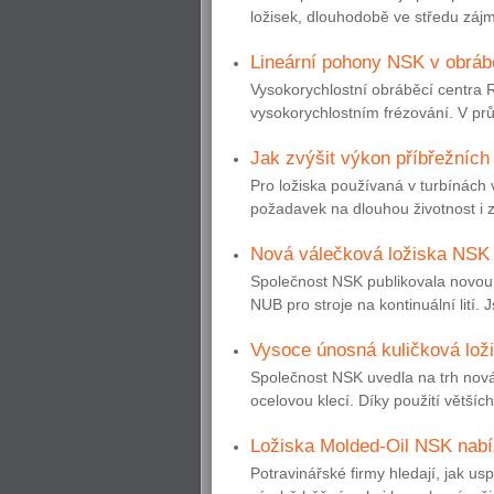
ložisek, dlouhodobě ve středu zájmu
Lineární pohony NSK v obráb
Vysokorychlostní obráběcí centra 
vysokorychlostním frézování. V pr
Jak zvýšit výkon příbřežních
Pro ložiska používaná v turbínách v
požadavek na dlouhou životnost i z
Nová válečková ložiska NSK pr
Společnost NSK publikovala novou 
NUB pro stroje na kontinuální lití.
Vysoce únosná kuličková lo
Společnost NSK uvedla na trh nová
ocelovou klecí. Díky použití většíc
Ložiska Molded-Oil NSK nabíz
Potravinářské firmy hledají, jak us