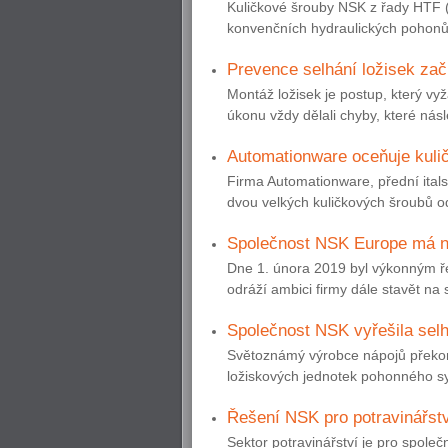
Kuličkové šrouby NSK z řady HTF (
konvenčních hydraulických pohonů 
Prevence selhání ložisek začí
Montáž ložisek je postup, který vyž
úkonu vždy dělali chyby, které násle
Automationware oceňuje kul
Firma Automationware, přední itals
dvou velkých kuličkových šroubů od
Společnost NSK Europe má n
Dne 1. února 2019 byl výkonným ř
odráží ambici firmy dále stavět na
Společnost NSK vyřešila selh
Světoznámý výrobce nápojů překo
ložiskových jednotek pohonného sys
Řešení NSK pro potravinářstv
Sektor potravinářství je pro společ