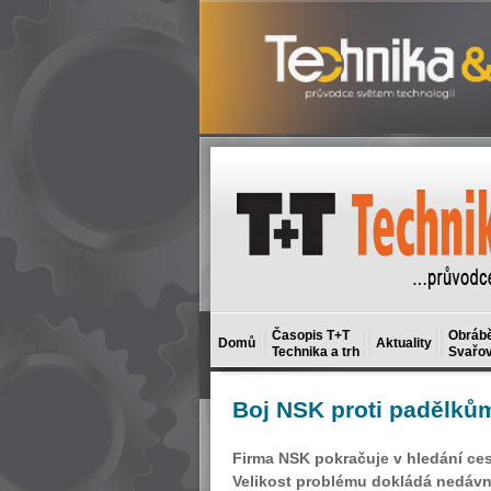
Časopis T+T
Obrábě
Domů
Aktuality
Technika a trh
Svařov
Boj
NSK proti padělků
Firma NSK pokračuje v hledání cest
Velikost problému dokládá nedávné