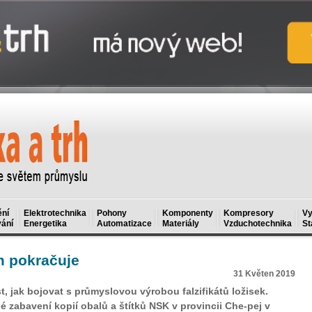
ní
Elektrotechnika
Pohony
Komponenty
Kompresory
Vy
ání
Energetika
Automatizace
Materiály
Vzduchotechnika
St
m pokračuje
31 Květen 2019
, jak bojovat s průmyslovou výrobou falzifikátů ložisek.
 zabavení kopií obalů a štítků NSK v provincii Che-pej v