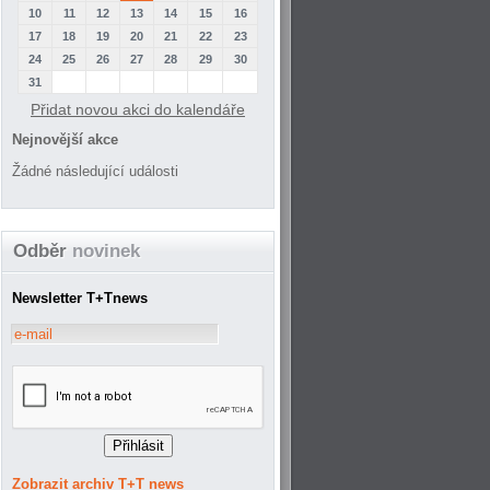
10
11
12
13
14
15
16
17
18
19
20
21
22
23
24
25
26
27
28
29
30
31
Přidat novou akci do kalendáře
Nejnovější akce
Žádné následující události
Odběr
novinek
Newsletter T+Tnews
Zobrazit archiv T+T news