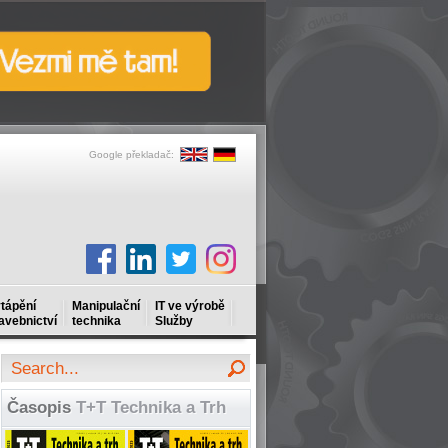
Google překladač:
tápění
Manipulační
IT ve výrobě
avebnictví
technika
Služby
Časopis
T+T Technika a Trh