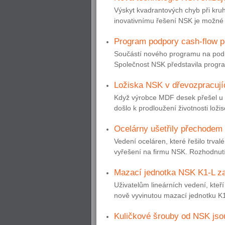
Výskyt kvadrantových chyb při kru
inovativnímu řešení NSK je možné 
Program podpory cash-flow pr
Součástí nového programu na podpo
Společnost NSK představila program
Ložiska NSK v dřevozpracujíc
Když výrobce MDF desek přešel u 
došlo k prodloužení životnosti ložis
Ocelárny ušetřily přechodem
Vedení oceláren, které řešilo trvalé
vyřešení na firmu NSK. Rozhodnutí s
Mazací jednotka NSK K1-L zaj
Uživatelům lineárních vedení, kteří
nově vyvinutou mazací jednotku K1
Kuličkové šrouby od NSK jsou 