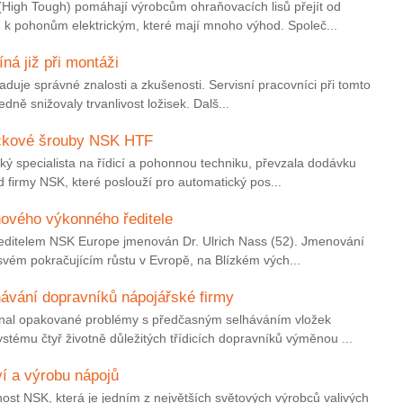
High Tough) pomáhají výrobcům ohraňovacích lisů přejít od
k pohonům elektrickým, které mají mnoho výhod. Společ...
ná již při montáži
aduje správné znalosti a zkušenosti. Servisní pracovníci při tomto
dně snižovaly trvanlivost ložisek. Dalš...
ičkové šrouby NSK HTF
ký specialista na řídicí a pohonnou techniku, převzala dodávku
 firmy NSK, které poslouží pro automatický pos...
ového výkonného ředitele
editelem NSK Europe jmenován Dr. Ulrich Nass (52). Jmenování
 svém pokračujícím růstu v Evropě, na Blízkém vých...
ávání dopravníků nápojářské firmy
nal opakované problémy s předčasným selháváním vložek
tému čtyř životně důležitých třídicích dopravníků výměnou ...
í a výrobu nápojů
nost NSK, která je jedním z největších světových výrobců valivých