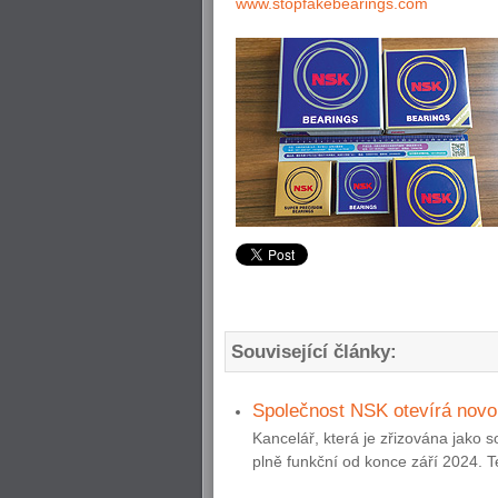
www.stopfakebearings.com
Související články:
Společnost NSK otevírá nov
Kancelář, která je zřizována jako
plně funkční od konce září 2024. Te