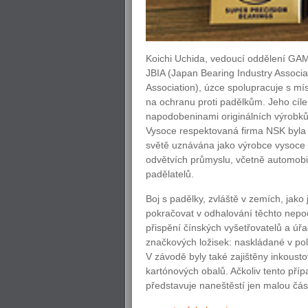
Koichi Uchida, vedoucí oddělení GAM
JBIA (Japan Bearing Industry Associ
Association), úzce spolupracuje s mí
na ochranu proti padělkům. Jeho cíle
napodobeninami originálních výrobků
Vysoce respektovaná firma NSK byla 
světě uznávána jako výrobce vysoce k
odvětvích průmyslu, včetně automobi
padělatelů.
Boj s padělky, zvláště v zemích, jako
pokračovat v odhalování těchto nep
přispění čínských vyšetřovatelů a úř
značkových ložisek: naskládané v po
V závodě byly také zajištěny inkoust
kartónových obalů. Ačkoliv tento přípa
představuje naneštěstí jen malou čás