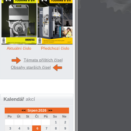
Aktuální číslo
Předchozí číslo
Témata příštích čísel
Obsahy starších čísel
Kalendář
akcí
<<
Srpen 2026
>>
Po
Út
St
Čt
Pá
So
Ne
1
2
3
4
5
6
7
8
9