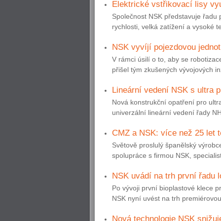
Elektrické vstřikovací lisy v
Společnost NSK představuje řadu 
rychlosti, velká zatížení a vysoké t
NSK vyvíjí pojezdovou jednot
V rámci úsilí o to, aby se robotizac
přišel tým zkušených vývojových inž
Lineární vedení NSK s ultra
Nová konstrukční opatření pro ultr
univerzální lineární vedení řady N
CMZ a NSK: více než 25 let 
Světově proslulý španělský výrobc
spolupráce s firmou NSK, specialisto
NSK uvádí na trh první řadu l
Po vývoji první bioplastové klece p
NSK nyní uvést na trh premiérovou
Nová technologie NSK snižuje