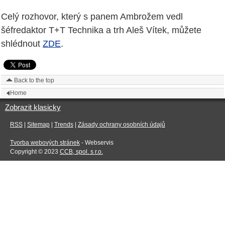
Celý rozhovor, který s panem Ambrožem vedl
šéfredaktor T+T Technika a trh Aleš Vítek, můžete
shlédnout
ZDE
.
Back to the top
Home
Zobrazit klasicky
RSS
|
Sitemap
|
Trends
|
Zásady ochrany osobních údajů
Tvorba webových stránek
- Webservis
Copyright © 2023
CCB, spol. s r.o.