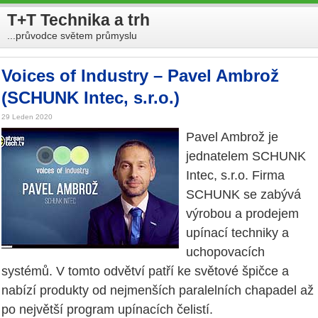
T+T Technika a trh
...průvodce světem průmyslu
Voices of Industry – Pavel Ambrož
(SCHUNK Intec, s.r.o.)
29 Leden 2020
Pavel Ambrož je
jednatelem SCHUNK
Intec, s.r.o. Firma
SCHUNK se zabývá
výrobou a prodejem
upínací techniky a
uchopovacích
systémů. V tomto odvětví patří ke světové špičce a
nabízí produkty od nejmenších paralelních chapadel až
po největší program upínacích čelistí.