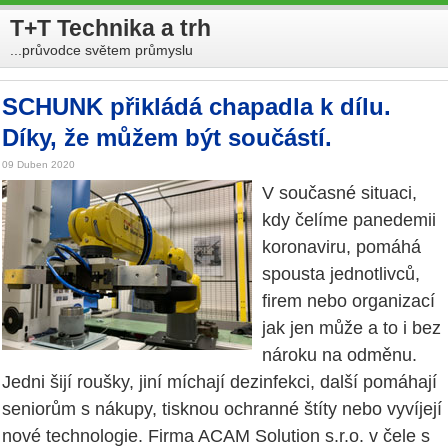
T+T Technika a trh
...průvodce světem průmyslu
SCHUNK přikládá chapadla k dílu.
Díky, že můžem být součástí.
09 Duben 2020
V současné situaci,
kdy čelíme panedemii
koronaviru, pomáhá
spousta jednotlivců,
firem nebo organizací
jak jen může a to i bez
nároku na odměnu.
Jedni šijí roušky, jiní míchají dezinfekci, další pomáhají
seniorům s nákupy, tisknou ochranné štíty nebo vyvíjejí
nové technologie. Firma ACAM Solution s.r.o. v čele s