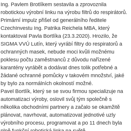
Ing. Pavlem Brotlíkem sestavila a zprovoznila
robotickou výrobní linku na výrobu filtrů do respirátorů.
Primární impulz přišel od generálního ředitele
CzechInvestu Ing. Patrika Reichela MBA, který
kontaktoval Pavla Bortlíka (23.3.2020). Hrozilo, že
SIGMA VVÚ Lutín, který vyrábí filtry do respiratorů a
ochranných masek, nebude moci kvůli možnému
poklesu počtu zaměstnanců z důvodu nařízené
karantény vyrábět a dodávat dnes tolik potřebné a
žádané ochranné pomůcky v takovém množství, jaké
by bylo za normálních okolností možné.
Pavel Bortlík, který se se svou firmou specializuje na
automatizaci výroby, oslovil svůj tým společně s
několika obchodními partnery a začalo se okamžitě
plánovat, navrhovat, automatizovat jednotivé uzly
výrobního procesu, programovat a po 11 dnech byla
plně funkční robotická linka na světě.