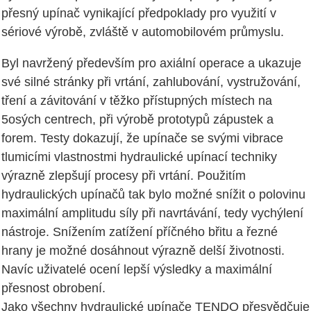
přesný upínač vynikající předpoklady pro využití v
sériové výrobě, zvláště v automobilovém průmyslu.
Byl navržený především pro axiální operace a ukazuje
své silné stránky při vrtání, zahlubování, vystružování,
tření a závitování v těžko přístupných místech na
5osých centrech, při výrobě prototypů zápustek a
forem. Testy dokazují, že upínače se svými vibrace
tlumicími vlastnostmi hydraulické upínací techniky
výrazně zlepšují procesy při vrtání. Použitím
hydraulických upínačů tak bylo možné snížit o polovinu
maximální amplitudu síly při navrtávání, tedy vychýlení
nástroje. Snížením zatížení příčného břitu a řezné
hrany je možné dosáhnout výrazně delší životnosti.
Navíc uživatelé ocení lepší výsledky a maximální
přesnost obrobení.
Jako všechny hydraulické upínače TENDO přesvědčuje