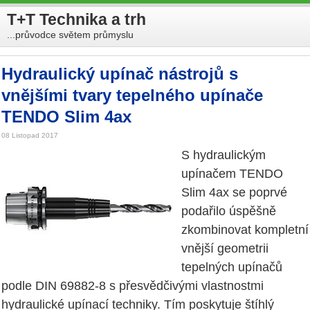
T+T Technika a trh
...průvodce světem průmyslu
Hydraulický upínač nástrojů s
vnějšími tvary tepelného upínače
TENDO Slim 4ax
08 Listopad 2017
S hydraulickým
upínačem TENDO
Slim 4ax se poprvé
podařilo úspěšně
zkombinovat kompletní
vnější geometrii
tepelných upínačů
podle DIN 69882-8 s přesvědčivými vlastnostmi
hydraulické upínací techniky. Tím poskytuje štíhlý