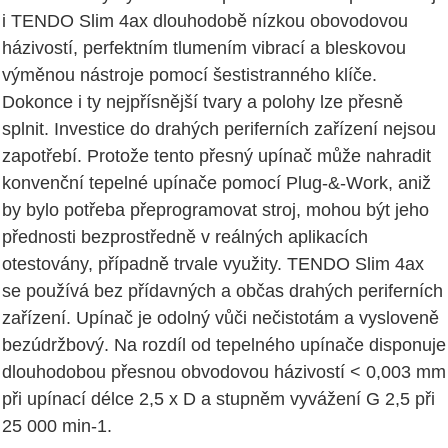
i TENDO Slim 4ax dlouhodobě nízkou obovodovou
házivostí, perfektním tlumením vibrací a bleskovou
výměnou nástroje pomocí šestistranného klíče.
Dokonce i ty nejpřísnější tvary a polohy lze přesně
splnit. Investice do drahých periferních zařízení nejsou
zapotřebí. Protože tento přesný upínač může nahradit
konvenční tepelné upínače pomocí Plug-&-Work, aniž
by bylo potřeba přeprogramovat stroj, mohou být jeho
přednosti bezprostředně v reálných aplikacích
otestovány, případně trvale využity. TENDO Slim 4ax
se používá bez přídavných a občas drahých periferních
zařízení. Upínač je odolný vůči nečistotám a vysloveně
bezúdržbový. Na rozdíl od tepelného upínače disponuje
dlouhodobou přesnou obvodovou házivostí < 0,003 mm
při upínací délce 2,5 x D a stupněm vyvážení G 2,5 při
25 000 min-1.