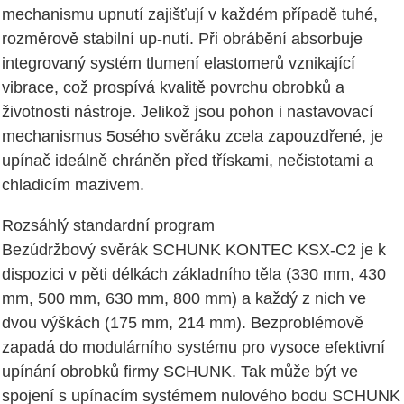
mechanismu upnutí zajišťují v každém případě tuhé,
rozměrově stabilní up-nutí. Při obrábění absorbuje
integrovaný systém tlumení elastomerů vznikající
vibrace, což prospívá kvalitě povrchu obrobků a
životnosti nástroje. Jelikož jsou pohon i nastavovací
mechanismus 5osého svěráku zcela zapouzdřené, je
upínač ideálně chráněn před třískami, nečistotami a
chladicím mazivem.
Rozsáhlý standardní program
Bezúdržbový svěrák SCHUNK KONTEC KSX-C2 je k
dispozici v pěti délkách základního těla (330 mm, 430
mm, 500 mm, 630 mm, 800 mm) a každý z nich ve
dvou výškách (175 mm, 214 mm). Bezproblémově
zapadá do modulárního systému pro vysoce efektivní
upínání obrobků firmy SCHUNK. Tak může být ve
spojení s upínacím systémem nulového bodu SCHUNK