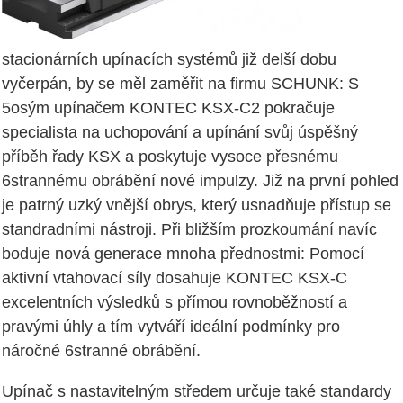
stacionárních upínacích systémů již delší dobu
vyčerpán, by se měl zaměřit na firmu SCHUNK: S
5osým upínačem KONTEC KSX-C2 pokračuje
specialista na uchopování a upínání svůj úspěšný
příběh řady KSX a poskytuje vysoce přesnému
6strannému obrábění nové impulzy. Již na první pohled
je patrný uzký vnější obrys, který usnadňuje přístup se
standradními nástroji. Při bližším prozkoumání navíc
boduje nová generace mnoha přednostmi: Pomocí
aktivní vtahovací síly dosahuje KONTEC KSX-C
excelentních výsledků s přímou rovnoběžností a
pravými úhly a tím vytváří ideální podmínky pro
náročné 6stranné obrábění.
Upínač s nastavitelným středem určuje také standardy