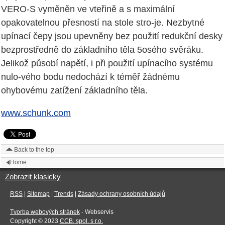
VERO-S vyměněn ve vteřině a s maximální
opakovatelnou přesností na stole stro-je. Nezbytné
upínací čepy jsou upevněny bez použití redukční desky
bezprostředně do základního těla 5osého svěráku.
Jelikož působí napětí, i při použití upínacího systému
nulo-vého bodu nedochází k téměř žádnému
ohybovému zatížení základního těla.
www.schunk.com
Back to the top
Home
Zobrazit klasicky
RSS
|
Sitemap
|
Trends
|
Zásady ochrany osobních údajů
Tvorba webových stránek
- Webservis
Copyright © 2023
CCB, spol. s r.o.