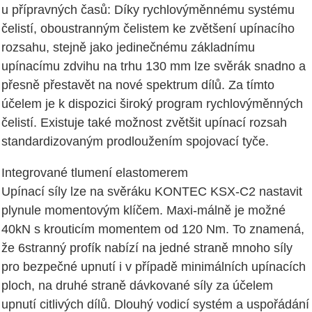
u přípravných časů: Díky rychlovýměnnému systému
čelistí, oboustranným čelistem ke zvětšení upínacího
rozsahu, stejně jako jedinečnému základnímu
upínacímu zdvihu na trhu 130 mm lze svěrák snadno a
přesně přestavět na nové spektrum dílů. Za tímto
účelem je k dispozici široký program rychlovýměnných
čelistí. Existuje také možnost zvětšit upínací rozsah
standardizovaným prodloužením spojovací tyče.
Integrované tlumení elastomerem
Upínací síly lze na svěráku KONTEC KSX-C2 nastavit
plynule momentovým klíčem. Maxi-málně je možné
40kN s krouticím momentem od 120 Nm. To znamená,
že 6stranný profík nabízí na jedné straně mnoho síly
pro bezpečné upnutí i v případě minimálních upínacích
ploch, na druhé straně dávkované síly za účelem
upnutí citlivých dílů. Dlouhý vodicí systém a uspořádání