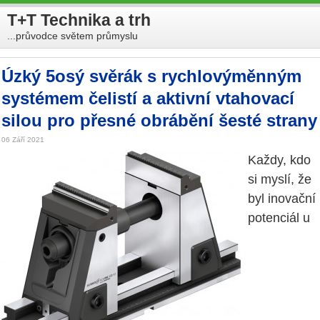
T+T Technika a trh
...průvodce světem průmyslu
Úzký 5osý svěrák s rychlovýměnným
systémem čelistí a aktivní vtahovací
silou pro přesné obrábění šesté strany
06 Září 2021
Každy, kdo
si myslí, že
byl inovační
potenciál u