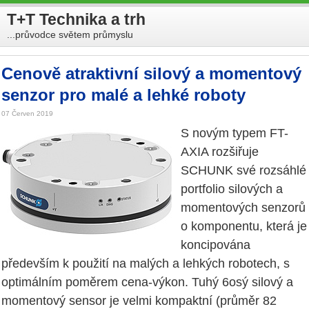
T+T Technika a trh
...průvodce světem průmyslu
Cenově atraktivní silový a momentový
senzor pro malé a lehké roboty
07 Červen 2019
S novým typem FT-
AXIA rozšiřuje
SCHUNK své rozsáhlé
portfolio silových a
momentových senzorů
o komponentu, která je
koncipována
především k použití na malých a lehkých robotech, s
optimálním poměrem cena-výkon. Tuhý 6osý silový a
momentový sensor je velmi kompaktní (průměr 82