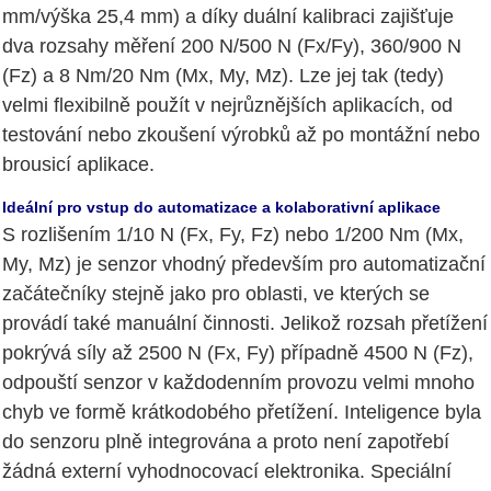
mm/výška 25,4 mm) a díky duální kalibraci zajišťuje
dva rozsahy měření 200 N/500 N (Fx/Fy), 360/900 N
(Fz) a 8 Nm/20 Nm (Mx, My, Mz). Lze jej tak (tedy)
velmi flexibilně použít v nejrůznějších aplikacích, od
testování nebo zkoušení výrobků až po montážní nebo
brousicí aplikace.
Ideální pro vstup do automatizace a kolaborativní aplikace
S rozlišením 1/10 N (Fx, Fy, Fz) nebo 1/200 Nm (Mx,
My, Mz) je senzor vhodný především pro automatizační
začátečníky stejně jako pro oblasti, ve kterých se
provádí také manuální činnosti. Jelikož rozsah přetížení
pokrývá síly až 2500 N (Fx, Fy) případně 4500 N (Fz),
odpouští senzor v každodenním provozu velmi mnoho
chyb ve formě krátkodobého přetížení. Inteligence byla
do senzoru plně integrována a proto není zapotřebí
žádná externí vyhodnocovací elektronika. Speciální