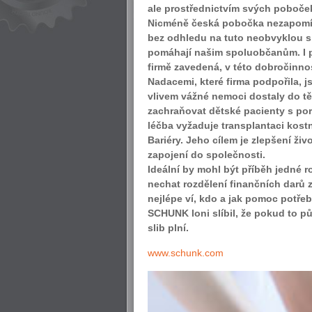
ale prostřednictvím svých poboček
Nicméně česká pobočka nezapomíná 
bez odhledu na tuto neobvyklou sit
pomáhají našim spoluobčanům. I p
firmě zavedená, v této dobročinnos
Nadacemi, které firma podpořila, 
vlivem vážné nemoci dostaly do t
zachraňovat dětské pacienty s po
léčba vyžaduje transplantaci kostn
Bariéry. Jeho cílem je zlepšení ž
zapojení do společnosti.
Ideální by mohl být příběh jedné 
nechat rozdělení finančních darů z
nejlépe ví, kdo a jak pomoc potřeb
SCHUNK loni slíbil, že pokud to 
slib plní.
www.schunk.com