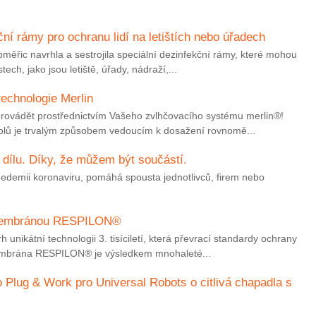
ní rámy pro ochranu lidí na letištích nebo úřadech
měřic navrhla a sestrojila speciální dezinfekční rámy, které mohou
tech, jako jsou letiště, úřady, nádraží,...
echnologie Merlin
provádět prostřednictvím Vašeho zvlhčovacího systému merlin®!
olů je trvalým způsobem vedoucím k dosažení rovnomě...
dílu. Díky, že můžem být součástí.
nedemii koronaviru, pomáhá spousta jednotlivců, firem nebo
 membránou RESPILON®
 unikátní technologii 3. tisíciletí, která převrací standardy ochrany
embrána RESPILON® je výsledkem mnohaleté...
o Plug & Work pro Universal Robots o citlivá chapadla s