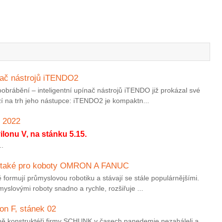
nač nástrojů iTENDO2
obrábění – inteligentní upínač nástrojů iTENDO již prokázal své
ází na trh jeho nástupce: iTENDO2 je kompaktn...
 2022
lonu V, na stánku 5.15.
.
ci také pro koboty OMRON A FANUC
 formují průmyslovou robotiku a stávají se stále populárnějšími.
yslovými roboty snadno a rychle, rozšiřuje ...
n F, stánek 02
ně konstruktéři firmy SCHUNK v časech panedemie nezaháleli a