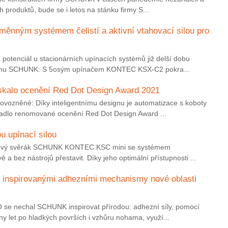
ých produktů, bude se i letos na stánku firmy S...
měnným systémem čelistí a aktivní vtahovací silou pro
í potenciál u stacionárních upínacích systémů již delší dobu
firmu SCHUNK: S 5osým upínačem KONTEC KSX-C2 pokra...
kalo ocenění Red Dot Design Award 2021
rovozněné: Díky inteligentnímu designu je automatizace s koboty
padlo renomované ocenění Red Dot Design Award ...
u upínací silou
u: Nový svěrák SCHUNK KONTEC KSC mini se systémem
 a bez nástrojů přestavit. Díky jeho optimální přístupnosti ...
 inspirovanými adhezními mechanismy nové oblasti
se nechal SCHUNK inspirovat přírodou: adhezní síly, pomocí
ony let po hladkých površích i vzhůru nohama, využí...