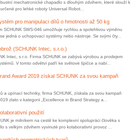
obustní mechatronické chapadlo s dlouhým zdvihem, které slouží k
 určené pro lehké roboty Universal Robot...
stém pro manipulaci dílů o hmotnosti až 50 kg
ém SCHUNK SWS-046 umožňuje rychlou a spolehlivou výměnu
se jedná o uchopovací systémy nebo nástroje. Se svými čty...
mbrož (SCHUNK Intec, s.r.o.)
K Intec, s.r.o. Firma SCHUNK se zabývá výrobou a prodejem
stémů. V tomto odvětví patří ke světové špičce a nabí...
 Brand Award 2019 získal SCHUNK za svou kampaň
mů a upínací techniky, firma SCHUNK, získala za svou kampaň
 zlato v kategorii „Excellence in Brand Strategy a...
laborativní použití
NK je milníkem na cestě ke komplexní spolupráci člověka s
o s velkým zdvihem vyvinuté pro kolaborativní provoz ...
zmanitých geometrických tvarů