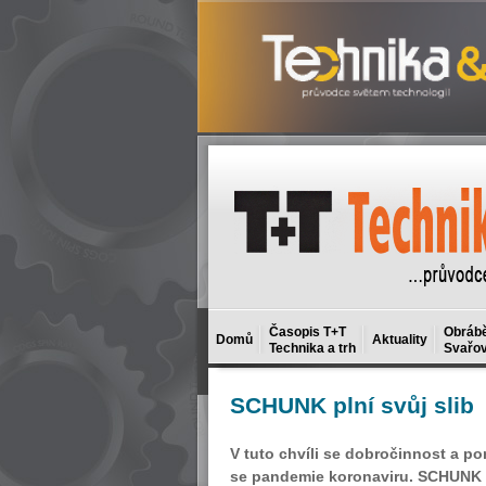
Časopis T+T
Obrábě
Domů
Aktuality
Technika a trh
Svařov
SCHUNK
plní svůj slib
V tuto chvíli se dobročinnost a po
se pandemie koronaviru. SCHUNK v