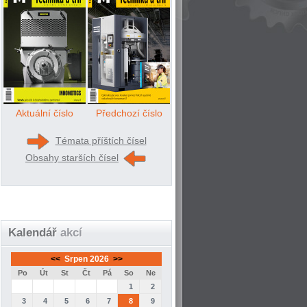
Aktuální číslo
Předchozí číslo
Témata příštích čísel
Obsahy starších čísel
Kalendář
akcí
<<
Srpen 2026
>>
Po
Út
St
Čt
Pá
So
Ne
1
2
3
4
5
6
7
8
9