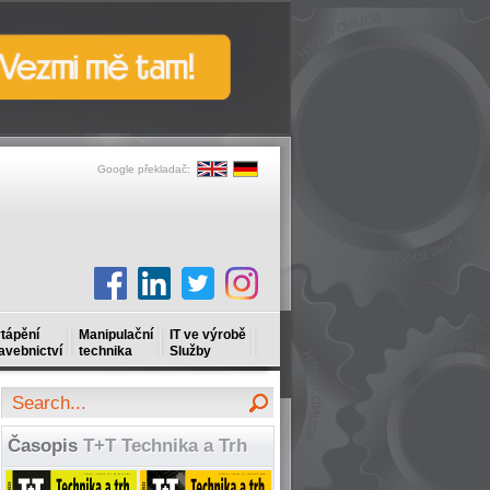
Google překladač:
tápění
Manipulační
IT ve výrobě
avebnictví
technika
Služby
Časopis
T+T Technika a Trh