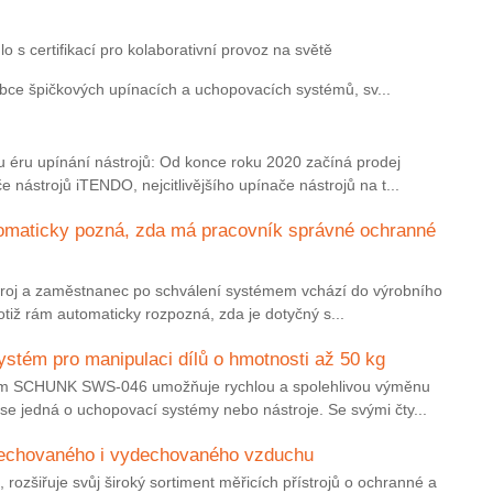
o s certifikací pro kolaborativní provoz na světě
bce špičkových upínacích a uchopovacích systémů, sv...
 éru upínání nástrojů: Od konce roku 2020 začíná prodej
 nástrojů iTENDO, nejcitlivějšího upínače nástrojů na t...
omaticky pozná, zda má pracovník správné ochranné
stroj a zaměstnanec po schválení systémem vchází do výrobního
otiž rám automaticky rozpozná, zda je dotyčný s...
stém pro manipulaci dílů o hmotnosti až 50 kg
ém SCHUNK SWS-046 umožňuje rychlou a spolehlivou výměnu
se jedná o uchopovací systémy nebo nástroje. Se svými čty...
dechovaného i vydechovaného vzduchu
rozšiřuje svůj široký sortiment měřicích přístrojů o ochranné a