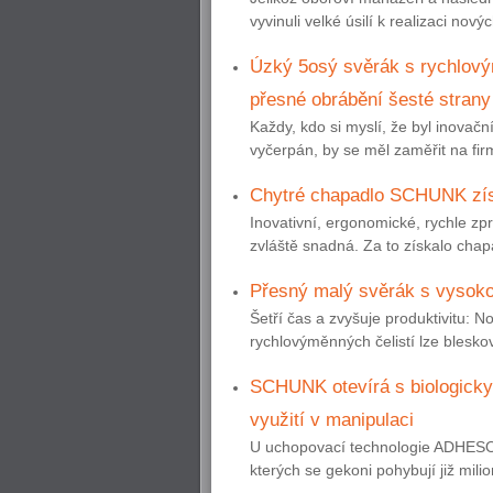
vyvinuli velké úsilí k realizaci nov
Úzký 5osý svěrák s rychlový
přesné obrábění šesté strany
Každy, kdo si myslí, že byl inovačn
vyčerpán, by se měl zaměřit na 
Chytré chapadlo SCHUNK zís
Inovativní, ergonomické, rychle zp
zvláště snadná. Za to získalo cha
Přesný malý svěrák s vysoko
Šetří čas a zvyšuje produktivit
rychlovýměnných čelistí lze bleskově
SCHUNK otevírá s biologicky
využití v manipulaci
U uchopovací technologie ADHESO 
kterých se gekoni pohybují již mili