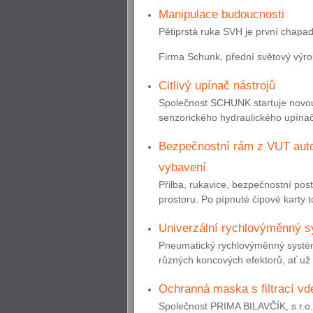
Manipulace budoucnosti
Pětiprstá ruka SVH je první chapadl
Firma Schunk, přední světový výro
Citlivý upínač nástrojů
Společnost SCHUNK startuje novou
senzorického hydraulického upínače
Bezpečnostní rám z VUT aut
vybavení
Přilba, rukavice, bezpečnostní po
prostoru. Po pípnuté čipové karty t
Univerzální rychlovýměnný sy
Pneumatický rychlovýměnný syst
různých koncových efektorů, ať už 
Ochranná maska s filtrací v
Společnost PRIMA BILAVČÍK, s.r.o., 