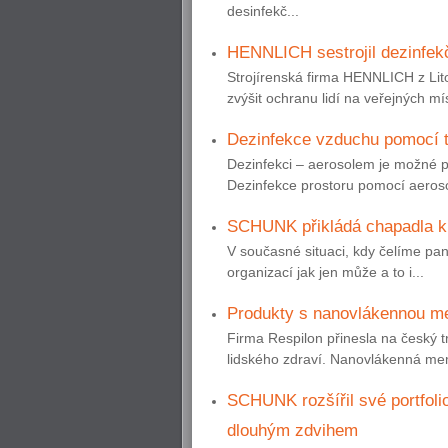
desinfekč...
HENNLICH sestrojil dezinfekč
Strojírenská firma HENNLICH z Lito
zvýšit ochranu lidí na veřejných mís
Dezinfekce vzduchu pomocí t
Dezinfekci – aerosolem je možné 
Dezinfekce prostoru pomocí aeros
SCHUNK přikládá chapadla k 
V současné situaci, kdy čelíme pa
organizací jak jen může a to i...
Produkty s nanovlákennou
Firma Respilon přinesla na český trh
lidského zdraví. Nanovlákenná m
SCHUNK rozšířil své portfoli
dlouhým zdvihem