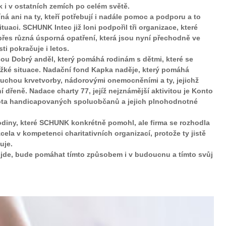
 i v ostatních zemích po celém světě.
ani na ty, kteří potřebují i nadále pomoc a podporu a to
uaci. SCHUNK Intec již loni podpořil tři organizace, které
řes různá úsporná opatření, která jsou nyní přechodně ve
ti pokračuje i letos.
jsou Dobrý anděl, který pomáhá rodinám s dětmi, které se
ěžké situace. Nadační fond Kapka naděje, který pomáhá
ruchou krvetvorby, nádorovými onemocněními a ty, jejichž
í dřeně. Nadace charty 77, jejíž nejznámější aktivitou je Konto
ivota handicapovaných spoluobčanů a jejich plnohodnotné
rodiny, které SCHUNK konkrétně pomohl, ale firma se rozhodla
cela v kompetenci charitativních organizací, protože ty jistě
uje.
půjde, bude pomáhat tímto způsobem i v budoucnu a tímto svůj