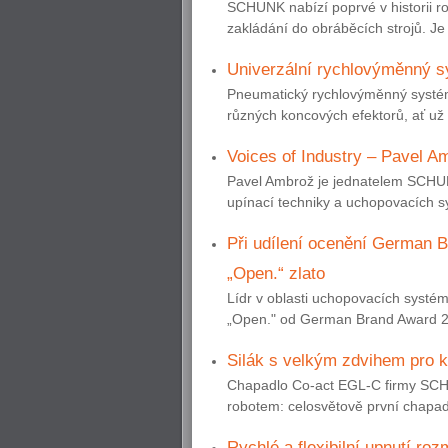
SCHUNK nabízí poprvé v historii r
zakládání do obráběcích strojů. Je
Univerzální rychlovýměnný sy
Pneumatický rychlovýměnný syst
různých koncových efektorů, ať už 
Voices of Industry – Pavel A
Pavel Ambrož je jednatelem SCHUN
upínací techniky a uchopovacích sy
Při udílení ocenění German
„Open.“ zlato
Lídr v oblasti uchopovacích systé
„Open." od German Brand Award 2019
Silák s velkým zdvihem pro ko
Chapadlo Co-act EGL-C firmy SCHU
robotem: celosvětově první chapadl
Rychlé a flexibilní upnutí ro