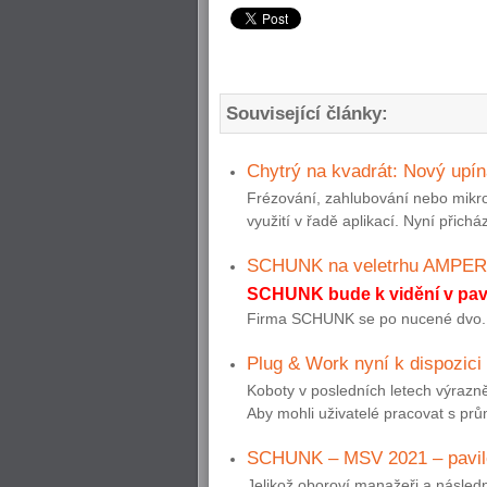
Související články:
Chytrý na kvadrát: Nový upí
Frézování, zahlubování nebo mikro
využití v řadě aplikací. Nyní přich
SCHUNK na veletrhu AMPER
SCHUNK bude k vidění v pavi
Firma SCHUNK se po nucené dvo..
Plug & Work nyní k dispozi
Koboty v posledních letech výrazně
Aby mohli uživatelé pracovat s prům
SCHUNK – MSV 2021 – pavilo
Jelikož oboroví manažeři a násled