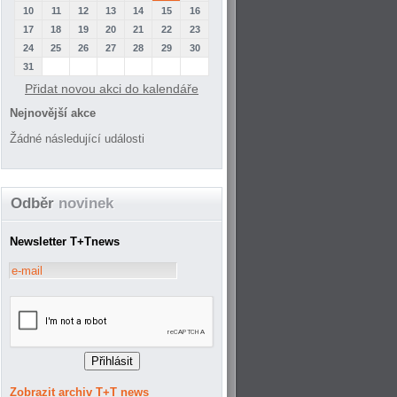
10
11
12
13
14
15
16
17
18
19
20
21
22
23
24
25
26
27
28
29
30
31
Přidat novou akci do kalendáře
Nejnovější akce
Žádné následující události
Odběr
novinek
Newsletter T+Tnews
Zobrazit archiv T+T news