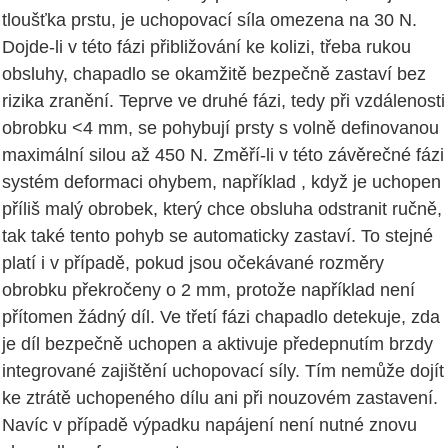
tloušťka prstu, je uchopovací síla omezena na 30 N.
Dojde-li v této fázi přibližování ke kolizi, třeba rukou
obsluhy, chapadlo se okamžitě bezpečně zastaví bez
rizika zranění. Teprve ve druhé fázi, tedy při vzdálenosti
obrobku <4 mm, se pohybují prsty s volně definovanou
maximální silou až 450 N. Změří-li v této závěrečné fázi
systém deformaci ohybem, například , když je uchopen
příliš malý obrobek, který chce obsluha odstranit ručně,
tak také tento pohyb se automaticky zastaví. To stejné
platí i v případě, pokud jsou očekávané rozměry
obrobku překročeny o 2 mm, protože například není
přítomen žádný díl. Ve třetí fázi chapadlo detekuje, zda
je díl bezpečně uchopen a aktivuje předepnutím brzdy
integrované zajištění uchopovací síly. Tím nemůže dojít
ke ztrátě uchopeného dílu ani při nouzovém zastavení.
Navíc v případě výpadku napájení není nutné znovu