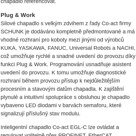
chapadlo referencovat.
Plug & Work
Silové chapadlo s velkým zdvihem z řady Co-act firmy
SCHUNK je dodáváno kompletně předmontované a má
vhodné rozhraní pro koboty mezi jinými od výrobců
KUKA, YASKAWA, FANUC, Universal Robots a NACHI,
což umožňuje rychlé a snadné uvedení do provozu díky
funkci Plug & Work. Programování usnadňuje asistent
uvedení do provozu. K tomu umožňuje diagnostické
rozhraní během provozu přístup k nejdůležitějším
procesním a stavovým datům chapadla. K zajištění
plynulé a intuitivní spolupráce s obsluhou je chapadlo
vybaveno LED diodami v barvách semaforu, které
signalizují příslušný stav modulu.
Inteligentní chapadlo Co-act EGL-C lze ovládat a
regulovat volitelně přes PROFINET, EtherCAT,