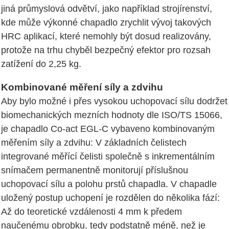
jiná průmyslová odvětví, jako například strojírenství,
kde může výkonné chapadlo zrychlit vývoj takových
HRC aplikací, které nemohly být dosud realizovány,
protože na trhu chyběl bezpečný efektor pro rozsah
zatížení do 2,25 kg.
Kombinované měření síly a zdvihu
Aby bylo možné i přes vysokou uchopovací sílu dodržet
biomechanických mezních hodnoty dle ISO/TS 15066,
je chapadlo Co-act EGL-C vybaveno kombinovaným
měřením síly a zdvihu: V základních čelistech
integrované měřící čelisti společně s inkrementálním
snímačem permanentně monitorují příslušnou
uchopovací sílu a polohu prstů chapadla. V chapadle
uložený postup uchopení je rozdělen do několika fází:
Až do teoretické vzdálenosti 4 mm k předem
naučenému obrobku, tedy podstatně méně, než je