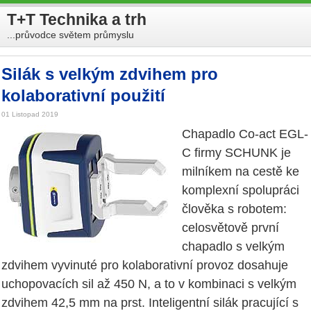
T+T Technika a trh
...průvodce světem průmyslu
Silák s velkým zdvihem pro
kolaborativní použití
01 Listopad 2019
Chapadlo Co-act EGL-
C firmy SCHUNK je
milníkem na cestě ke
komplexní spolupráci
člověka s robotem:
celosvětově první
chapadlo s velkým
zdvihem vyvinuté pro kolaborativní provoz dosahuje
uchopovacích sil až 450 N, a to v kombinaci s velkým
zdvihem 42,5 mm na prst. Inteligentní silák pracující s