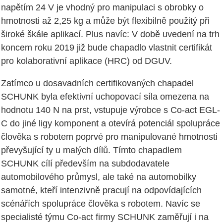
napětím 24 V je vhodný pro manipulaci s obrobky o
hmotnosti až 2,25 kg a může být flexibilně použitý při
široké škále aplikací. Plus navíc: V době uvedení na trh
koncem roku 2019 již bude chapadlo vlastnit certifikát
pro kolaborativní aplikace (HRC) od DGUV.
Zatímco u dosavadních certifikovaných chapadel
SCHUNK byla efektivní uchopovací síla omezena na
hodnotu 140 N na prst, vstupuje výrobce s Co-act EGL-
C do jiné ligy komponent a otevírá potenciál spolupráce
člověka s robotem poprvé pro manipulované hmotnosti
převyšující ty u malých dílů. Tímto chapadlem
SCHUNK cílí především na subdodavatele
automobilového průmysl, ale také na automobilky
samotné, kteří intenzivně pracují na odpovídajících
scénářích spolupráce člověka s robotem. Navíc se
specialisté týmu Co-act firmy SCHUNK zaměřují i na