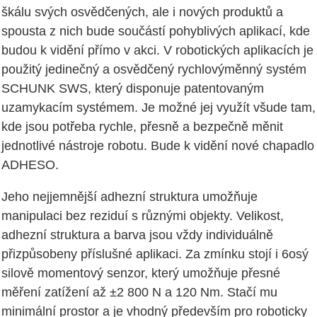
škálu svých osvědčených, ale i nových produktů a
spousta z nich bude součástí pohyblivých aplikací, kde
budou k vidění přímo v akci. V robotických aplikacích je
použitý jedinečný a osvědčený rychlovýměnný systém
SCHUNK SWS, který disponuje patentovaným
uzamykacím systémem. Je možné jej využít všude tam,
kde jsou potřeba rychle, přesně a bezpečně měnit
jednotlivé nástroje robotu. Bude k vidění nové chapadlo
ADHESO.
Jeho nejjemnější adhezní struktura umožňuje
manipulaci bez reziduí s různými objekty. Velikost,
adhezní struktura a barva jsou vždy individuálně
přizpůsobeny příslušné aplikaci. Za zmínku stojí i 6osý
silově momentový senzor, který umožňuje přesné
měření zatížení až ±2 800 N a 120 Nm. Stačí mu
minimální prostor a je vhodný především pro roboticky