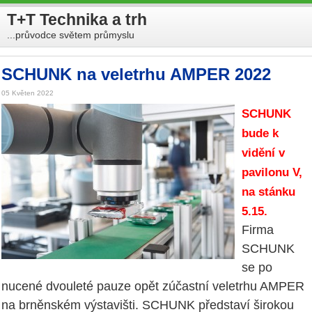
T+T Technika a trh
...průvodce světem průmyslu
SCHUNK na veletrhu AMPER 2022
05 Květen 2022
SCHUNK
bude k
vidění v
pavilonu V,
na stánku
5.15.
Firma
SCHUNK
se po
nucené dvouleté pauze opět zúčastní veletrhu AMPER
na brněnském výstavišti. SCHUNK představí širokou