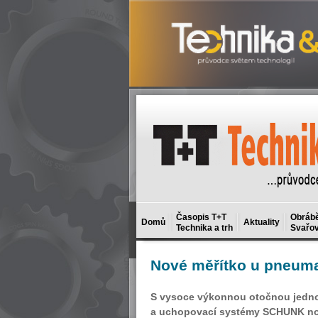
Časopis T+T
Obrábě
Domů
Aktuality
Technika a trh
Svařov
Nové
měřítko u pneuma
S vysoce výkonnou otočnou jednot
a uchopovací systémy SCHUNK nové