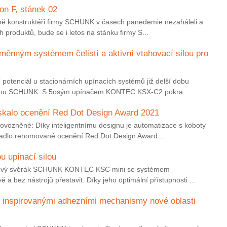
n F, stánek 02
ně konstruktéři firmy SCHUNK v časech panedemie nezaháleli a
ých produktů, bude se i letos na stánku firmy S...
měnným systémem čelistí a aktivní vtahovací silou pro
í potenciál u stacionárních upínacích systémů již delší dobu
firmu SCHUNK: S 5osým upínačem KONTEC KSX-C2 pokra...
kalo ocenění Red Dot Design Award 2021
rovozněné: Díky inteligentnímu designu je automatizace s koboty
padlo renomované ocenění Red Dot Design Award ...
u upínací silou
u: Nový svěrák SCHUNK KONTEC KSC mini se systémem
 a bez nástrojů přestavit. Díky jeho optimální přístupnosti ...
 inspirovanými adhezními mechanismy nové oblasti