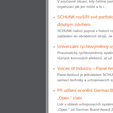
V současné situaci, kdy čelíme pa
organizací jak jen může a to i...
SCHUNK rozšířil své portfoli
dlouhým zdvihem
SCHUNK nabízí poprvé v historii r
zakládání do obráběcích strojů. Je
Univerzální rychlovýměnný sy
Pneumatický rychlovýměnný syst
různých koncových efektorů, ať už 
Voices of Industry – Pavel A
Pavel Ambrož je jednatelem SCHUN
upínací techniky a uchopovacích sy
Při udílení ocenění German
„Open.“ zlato
Lídr v oblasti uchopovacích systé
„Open." od German Brand Award 2019