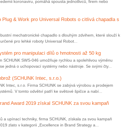
nedemii koronaviru, pomáhá spousta jednotlivců, firem nebo
o Plug & Work pro Universal Robots o citlivá chapadla s
obustní mechatronické chapadlo s dlouhým zdvihem, které slouží k
 určené pro lehké roboty Universal Robot...
stém pro manipulaci dílů o hmotnosti až 50 kg
ém SCHUNK SWS-046 umožňuje rychlou a spolehlivou výměnu
se jedná o uchopovací systémy nebo nástroje. Se svými čty...
mbrož (SCHUNK Intec, s.r.o.)
K Intec, s.r.o. Firma SCHUNK se zabývá výrobou a prodejem
stémů. V tomto odvětví patří ke světové špičce a nabí...
 Brand Award 2019 získal SCHUNK za svou kampaň
mů a upínací techniky, firma SCHUNK, získala za svou kampaň
 zlato v kategorii „Excellence in Brand Strategy a...