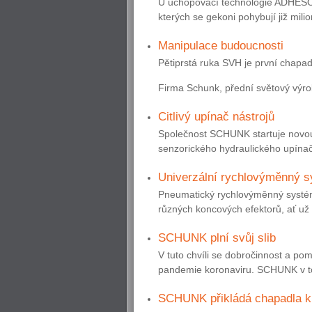
U uchopovací technologie ADHESO 
kterých se gekoni pohybují již mili
Manipulace budoucnosti
Pětiprstá ruka SVH je první chapadl
Firma Schunk, přední světový výro
Citlivý upínač nástrojů
Společnost SCHUNK startuje novou
senzorického hydraulického upínače
Univerzální rychlovýměnný sy
Pneumatický rychlovýměnný syst
různých koncových efektorů, ať už 
SCHUNK plní svůj slib
V tuto chvíli se dobročinnost a po
pandemie koronaviru. SCHUNK v to
SCHUNK přikládá chapadla k 