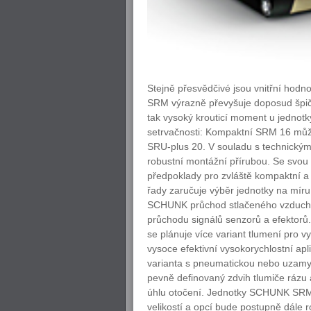
Stejně přesvědčivé jsou vnitřní hodn
SRM výrazně převyšuje doposud špičk
tak vysoký krouticí moment u jednot
setrvačnosti: Kompaktní SRM 16 může 
SRU-plus 20. V souladu s technickým
robustní montážní přírubou. Se svou
předpoklady pro zvláště kompaktní 
řady zaručuje výběr jednotky na míru
SCHUNK průchod stlačeného vzduchu 
průchodu signálů senzorů a efektorů.
se plánuje více variant tlumení pro vys
vysoce efektivní vysokorychlostní ap
varianta s pneumatickou nebo uzamy
pevně definovaný zdvih tlumiče rázu 
úhlu otočení. Jednotky SCHUNK SRM jso
velikostí a opcí bude postupně dále r