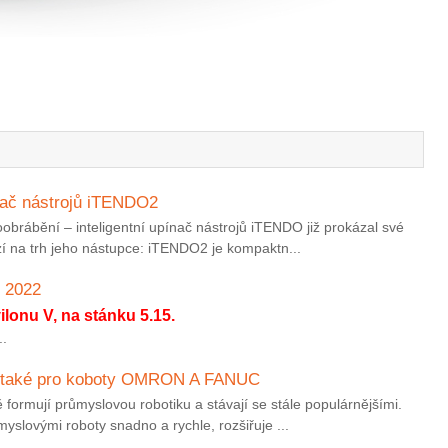
nač nástrojů iTENDO2
obrábění – inteligentní upínač nástrojů iTENDO již prokázal své
ází na trh jeho nástupce: iTENDO2 je kompaktn...
 2022
lonu V, na stánku 5.15.
.
ci také pro koboty OMRON A FANUC
 formují průmyslovou robotiku a stávají se stále populárnějšími.
yslovými roboty snadno a rychle, rozšiřuje ...