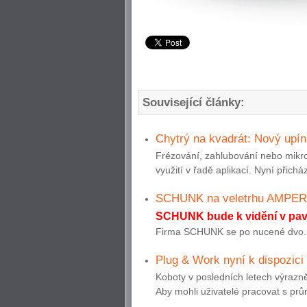
Související články:
Chytrý na kvadrát: Nový upí
Frézování, zahlubování nebo mikro
využití v řadě aplikací. Nyní přich
SCHUNK na veletrhu AMPER
SCHUNK bude k vidění v pavi
Firma SCHUNK se po nucené dvo..
Plug & Work nyní k dispozi
Koboty v posledních letech výrazně
Aby mohli uživatelé pracovat s prům