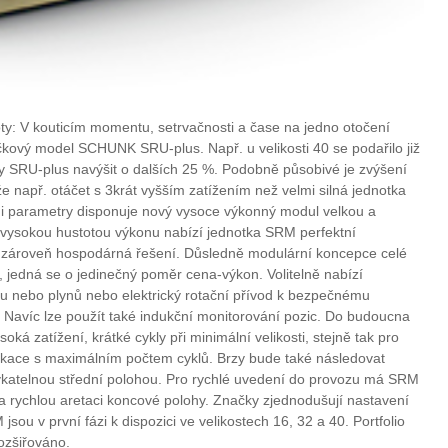
oty: V kouticím momentu, setrvačnosti a čase na jedno otočení
ový model SCHUNK SRU-plus. Např. u velikosti 40 se podařilo již
ky SRU-plus navýšit o dalších 25 %. Podobně působivé je zvýšení
např. otáčet s 3krát vyšším zatížením než velmi silná jednotka
i parametry disponuje nový vysoce výkonný modul velkou a
 vysokou hustotou výkonu nabízí jednotka SRM perfektní
a zároveň hospodárná řešení. Důsledně modulární koncepce celé
, jedná se o jedinečný poměr cena-výkon. Volitelně nabízí
nebo plynů nebo elektrický rotační přívod k bezpečnému
 Navíc lze použít také indukční monitorování pozic. Do budoucna
oká zatížení, krátké cykly při minimální velikosti, stejně tak pro
likace s maximálním počtem cyklů. Brzy bude také následovat
katelnou střední polohou. Pro rychlé uvedení do provozu má SRM
a rychlou aretaci koncové polohy. Značky zjednodušují nastavení
u v první fázi k dispozici ve velikostech 16, 32 a 40. Portfolio
ozšiřováno.