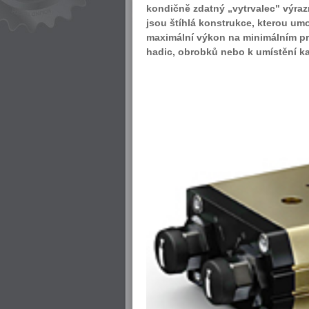
kondičně zdatný „vytrvalec" výrazn
jsou štíhlá konstrukce, kterou um
maximální výkon na minimálním pro
hadic, obrobků nebo k umístění k