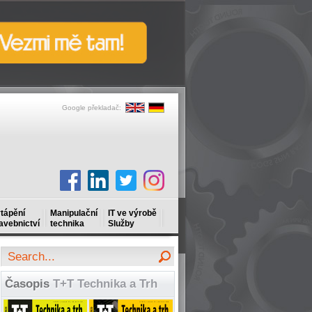
Google překladač:
tápění
Manipulační
IT ve výrobě
avebnictví
technika
Služby
Časopis
T+T Technika a Trh