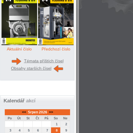
Aktuální číslo
Předchozí číslo
Témata příštích čísel
Obsahy starších čísel
Kalendář
akcí
<<
Srpen 2026
>>
Po
Út
St
Čt
Pá
So
Ne
1
2
3
4
5
6
7
8
9