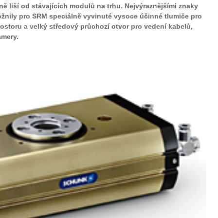
ě liší od stávajících modulů na trhu. Nejvýraznějšími znaky
ožnily pro SRM speciálně vyvinuté vysoce účinné tlumiče pro
storu a velký středový průchozí otvor pro vedení kabelů,
amery.