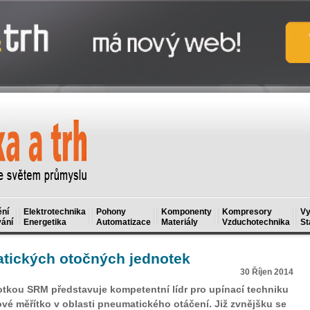
ní
Elektrotechnika
Pohony
Komponenty
Kompresory
Vy
ání
Energetika
Automatizace
Materiály
Vzduchotechnika
St
tických otočných jednotek
30 Říjen 2014
kou SRM představuje kompetentní lídr pro upínací techniku
 měřítko v oblasti pneumatického otáčení. Již zvnějšku se