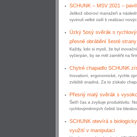
SCHUNK – MSV 2021 – pavilo
Jelikož oboroví manažeři a násled
vyvinuli velké úsilí k realizaci nov
Úzký 5osý svěrák s rychlový
přesné obrábění šesté strany
Každy, kdo si myslí, že byl inovačn
vyčerpán, by se měl zaměřit na 
Chytré chapadlo SCHUNK zís
Inovativní, ergonomické, rychle zp
zvláště snadná. Za to získalo cha
Přesný malý svěrák s vysoko
Šetří čas a zvyšuje produktivit
rychlovýměnných čelistí lze bleskově
SCHUNK otevírá s biologicky
využití v manipulaci