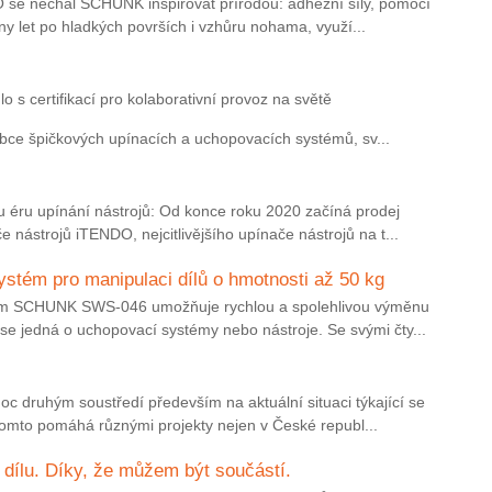
se nechal SCHUNK inspirovat přírodou: adhezní síly, pomocí
ony let po hladkých površích i vzhůru nohama, využí...
o s certifikací pro kolaborativní provoz na světě
bce špičkových upínacích a uchopovacích systémů, sv...
 éru upínání nástrojů: Od konce roku 2020 začíná prodej
 nástrojů iTENDO, nejcitlivějšího upínače nástrojů na t...
stém pro manipulaci dílů o hmotnosti až 50 kg
ém SCHUNK SWS-046 umožňuje rychlou a spolehlivou výměnu
se jedná o uchopovací systémy nebo nástroje. Se svými čty...
moc druhým soustředí především na aktuální situaci týkající se
mto pomáhá různými projekty nejen v České republ...
dílu. Díky, že můžem být součástí.