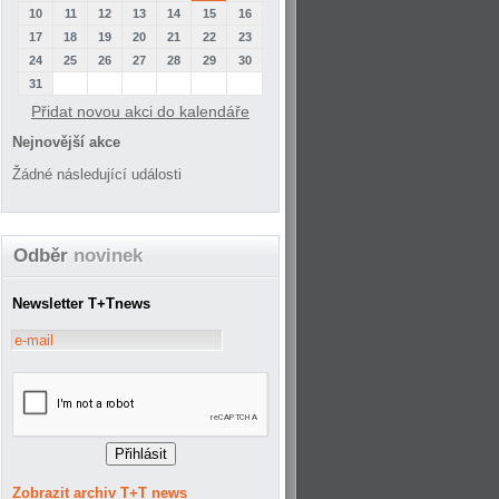
10
11
12
13
14
15
16
17
18
19
20
21
22
23
24
25
26
27
28
29
30
31
Přidat novou akci do kalendáře
Nejnovější akce
Žádné následující události
Odběr
novinek
Newsletter T+Tnews
Zobrazit archiv T+T news