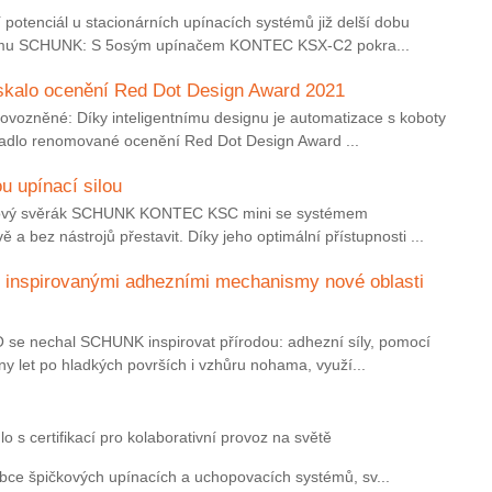
í potenciál u stacionárních upínacích systémů již delší dobu
firmu SCHUNK: S 5osým upínačem KONTEC KSX-C2 pokra...
kalo ocenění Red Dot Design Award 2021
rovozněné: Díky inteligentnímu designu je automatizace s koboty
padlo renomované ocenění Red Dot Design Award ...
u upínací silou
u: Nový svěrák SCHUNK KONTEC KSC mini se systémem
 a bez nástrojů přestavit. Díky jeho optimální přístupnosti ...
 inspirovanými adhezními mechanismy nové oblasti
se nechal SCHUNK inspirovat přírodou: adhezní síly, pomocí
ony let po hladkých površích i vzhůru nohama, využí...
o s certifikací pro kolaborativní provoz na světě
bce špičkových upínacích a uchopovacích systémů, sv...