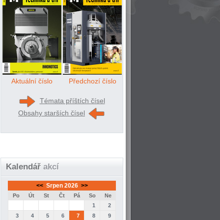
Aktuální číslo
Předchozí číslo
Témata příštích čísel
Obsahy starších čísel
Kalendář
akcí
<<
Srpen 2026
>>
Po
Út
St
Čt
Pá
So
Ne
1
2
3
4
5
6
7
8
9