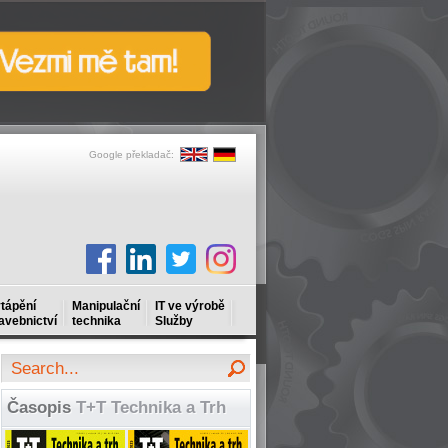
Google překladač:
tápění
Manipulační
IT ve výrobě
avebnictví
technika
Služby
Časopis
T+T Technika a Trh