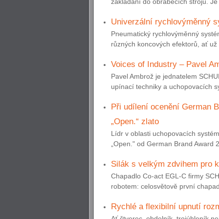
zakládání do obráběcích strojů. Je
Univerzální rychlovýměnný sy
Pneumatický rychlovýměnný syst
různých koncových efektorů, ať už 
Voices of Industry – Pavel A
Pavel Ambrož je jednatelem SCHUN
upínací techniky a uchopovacích sy
Při udílení ocenění German
„Open.“ zlato
Lídr v oblasti uchopovacích systé
„Open." od German Brand Award 2019
Silák s velkým zdvihem pro ko
Chapadlo Co-act EGL-C firmy SCHU
robotem: celosvětově první chapadl
Rychlé a flexibilní upnutí ro
Ať čtverec, obdelník, trojúhleník 