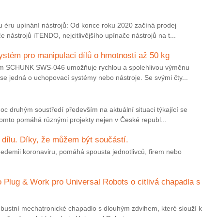
 éru upínání nástrojů: Od konce roku 2020 začíná prodej
 nástrojů iTENDO, nejcitlivějšího upínače nástrojů na t...
stém pro manipulaci dílů o hmotnosti až 50 kg
ém SCHUNK SWS-046 umožňuje rychlou a spolehlivou výměnu
se jedná o uchopovací systémy nebo nástroje. Se svými čty...
moc druhým soustředí především na aktuální situaci týkající se
mto pomáhá různými projekty nejen v České republ...
dílu. Díky, že můžem být součástí.
nedemii koronaviru, pomáhá spousta jednotlivců, firem nebo
o Plug & Work pro Universal Robots o citlivá chapadla s
obustní mechatronické chapadlo s dlouhým zdvihem, které slouží k