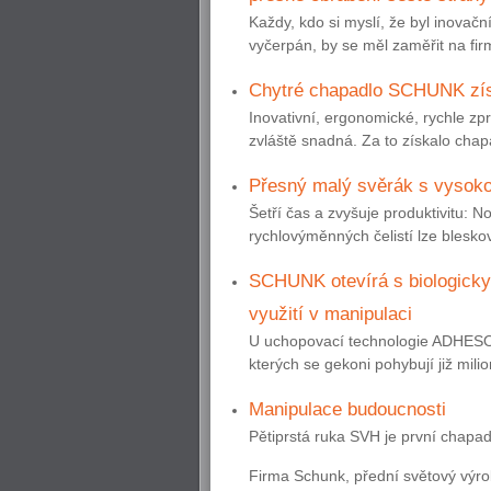
Každy, kdo si myslí, že byl inovačn
vyčerpán, by se měl zaměřit na 
Chytré chapadlo SCHUNK zís
Inovativní, ergonomické, rychle zp
zvláště snadná. Za to získalo cha
Přesný malý svěrák s vysoko
Šetří čas a zvyšuje produktivit
rychlovýměnných čelistí lze bleskově
SCHUNK otevírá s biologicky
využití v manipulaci
U uchopovací technologie ADHESO 
kterých se gekoni pohybují již mili
Manipulace budoucnosti
Pětiprstá ruka SVH je první chapadl
Firma Schunk, přední světový výro