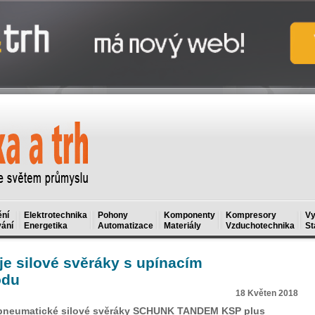
ní
Elektrotechnika
Pohony
Komponenty
Kompresory
Vy
ání
Energetika
Automatizace
Materiály
Vzduchotechnika
St
e silové svěráky s upínacím
odu
18 Květen 2018
 pneumatické silové svěráky SCHUNK TANDEM KSP plus