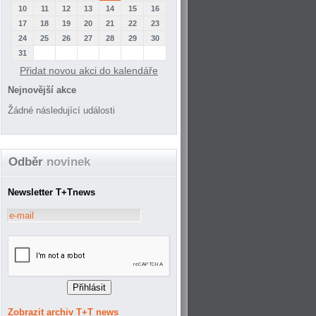
10
11
12
13
14
15
16
17
18
19
20
21
22
23
24
25
26
27
28
29
30
31
Přidat novou akci do kalendáře
Nejnovější akce
Žádné následující události
Odběr
novinek
Newsletter T+Tnews
Zobrazit archiv T+T news