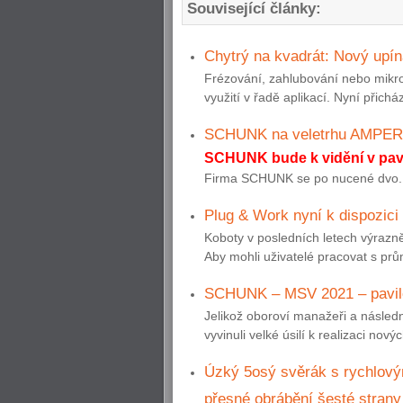
Související články:
Chytrý na kvadrát: Nový upí
Frézování, zahlubování nebo mikro
využití v řadě aplikací. Nyní přich
SCHUNK na veletrhu AMPER
SCHUNK bude k vidění v pavi
Firma SCHUNK se po nucené dvo..
Plug & Work nyní k dispozi
Koboty v posledních letech výrazně
Aby mohli uživatelé pracovat s prům
SCHUNK – MSV 2021 – pavilo
Jelikož oboroví manažeři a násled
vyvinuli velké úsilí k realizaci nov
Úzký 5osý svěrák s rychlový
přesné obrábění šesté strany