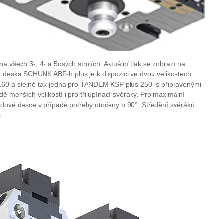
a všech 3-, 4- a 5osých strojích. Aktuální tlak se zobrazí na
deska SCHUNK ABP-h plus je k dispozici ve dvou velikostech.
0 a stejně tak jedna pro TANDEM KSP plus 250, s připravenými
ě menších velikostí i pro tři upínací svěráky. Pro maximální
ladové desce v případě potřeby otočeny o 90°. Středění svěráků
.