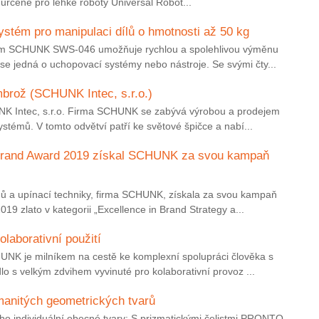
 určené pro lehké roboty Universal Robot...
stém pro manipulaci dílů o hmotnosti až 50 kg
ém SCHUNK SWS-046 umožňuje rychlou a spolehlivou výměnu
se jedná o uchopovací systémy nebo nástroje. Se svými čty...
mbrož (SCHUNK Intec, s.r.o.)
K Intec, s.r.o. Firma SCHUNK se zabývá výrobou a prodejem
stémů. V tomto odvětví patří ke světové špičce a nabí...
 Brand Award 2019 získal SCHUNK za svou kampaň
mů a upínací techniky, firma SCHUNK, získala za svou kampaň
 zlato v kategorii „Excellence in Brand Strategy a...
laborativní použití
NK je milníkem na cestě ke komplexní spolupráci člověka s
o s velkým zdvihem vyvinuté pro kolaborativní provoz ...
zmanitých geometrických tvarů
nebo individuální obecné tvary: S prizmatickými čelistmi PRONTO