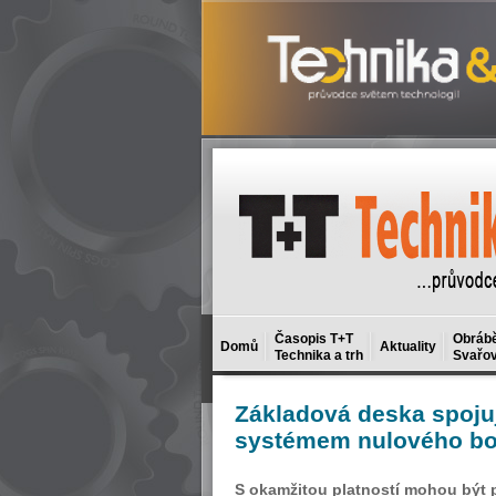
Časopis T+T
Obrábě
Domů
Aktuality
Technika a trh
Svařov
Základová
deska spojuj
systémem nulového b
S okamžitou platností mohou být