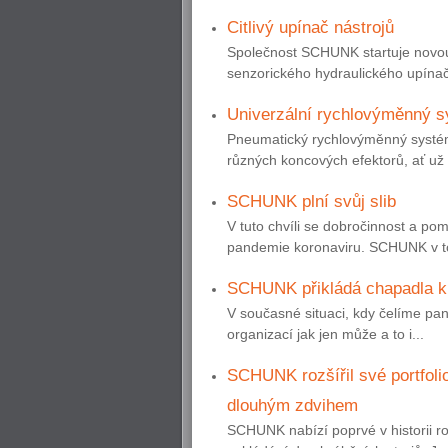
Citlivý upínač nástrojů
Společnost SCHUNK startuje novou
senzorického hydraulického upínače
Univerzální rychlovýměnný sy
Pneumatický rychlovýměnný syst
různých koncových efektorů, ať už 
SCHUNK plní svůj slib
V tuto chvíli se dobročinnost a po
pandemie koronaviru. SCHUNK v to
SCHUNK přikládá chapadla k 
V současné situaci, kdy čelíme pa
organizací jak jen může a to i...
SCHUNK rozšířil své portfoli
dlouhým zdvihem
SCHUNK nabízí poprvé v historii r