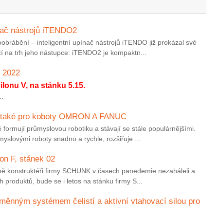
nač nástrojů iTENDO2
obrábění – inteligentní upínač nástrojů iTENDO již prokázal své
ází na trh jeho nástupce: iTENDO2 je kompaktn...
 2022
lonu V, na stánku 5.15.
.
ci také pro koboty OMRON A FANUC
 formují průmyslovou robotiku a stávají se stále populárnějšími.
yslovými roboty snadno a rychle, rozšiřuje ...
n F, stánek 02
ně konstruktéři firmy SCHUNK v časech panedemie nezaháleli a
ých produktů, bude se i letos na stánku firmy S...
měnným systémem čelistí a aktivní vtahovací silou pro