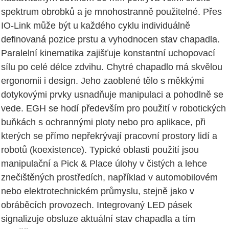
spektrum obrobků a je mnohostranně použitelné. Přes
IO-Link může být u každého cyklu individuálně
definovaná pozice prstu a vyhodnocen stav chapadla.
Paralelní kinematika zajišťuje konstantní uchopovací
sílu po celé délce zdvihu. Chytré chapadlo má skvělou
ergonomii i design. Jeho zaoblené tělo s měkkými
dotykovými prvky usnadňuje manipulaci a pohodlně se
vede. EGH se hodí především pro použití v robotických
buňkách s ochrannými ploty nebo pro aplikace, při
kterých se přímo nepřekrývají pracovní prostory lidí a
robotů (koexistence). Typické oblasti použití jsou
manipulační a Pick & Place úlohy v čistých a lehce
znečištěných prostředích, například v automobilovém
nebo elektrotechnickém průmyslu, stejně jako v
obráběcích provozech. Integrovaný LED pásek
signalizuje obsluze aktuální stav chapadla a tím