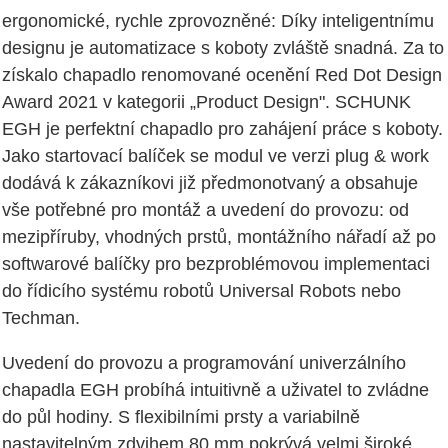
ergonomické, rychle zprovozněné: Díky inteligentnímu
designu je automatizace s koboty zvláště snadná. Za to
získalo chapadlo renomované ocenění Red Dot Design
Award 2021 v kategorii „Product Design". SCHUNK
EGH je perfektní chapadlo pro zahájení práce s koboty.
Jako startovací balíček se modul ve verzi plug & work
dodává k zákazníkovi již předmonotvaný a obsahuje
vše potřebné pro montáž a uvedení do provozu: od
mezipříruby, vhodných prstů, montážního nářadí až po
softwarové balíčky pro bezproblémovou implementaci
do řídicího systému robotů Universal Robots nebo
Techman.
Uvedení do provozu a programování univerzálního
chapadla EGH probíhá intuitivně a uživatel to zvládne
do půl hodiny. S flexibilními prsty a variabilně
nastavitelným zdvihem 80 mm pokrývá velmi široké