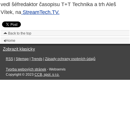
vedl šéfredaktor časopisu T+T Technika a trh Aleš
Vítek, na
StreamTech.TV.
Back to the top
Home
Zobrazit klasicky
RSS
|
Sitemap
|
Trends
|
Zásady ochrany osobních údajů
Tvorba webových stránek
- Webservis
Copyright © 2023
CCB, spol. s r.o.