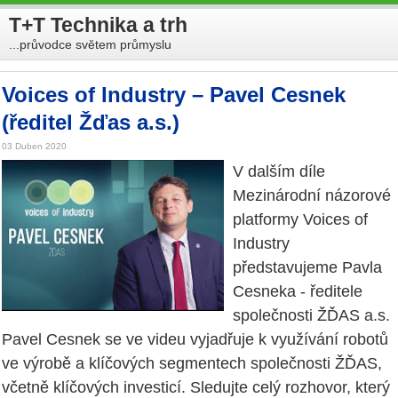
T+T Technika a trh
...průvodce světem průmyslu
Voices of Industry – Pavel Cesnek
(ředitel Žďas a.s.)
03 Duben 2020
V dalším díle
Mezinárodní názorové
platformy Voices of
Industry
představujeme Pavla
Cesneka - ředitele
společnosti ŽĎAS a.s.
Pavel Cesnek se ve videu vyjadřuje k využívání robotů
ve výrobě a klíčových segmentech společnosti ŽĎAS,
včetně klíčových investicí. Sledujte celý rozhovor, který