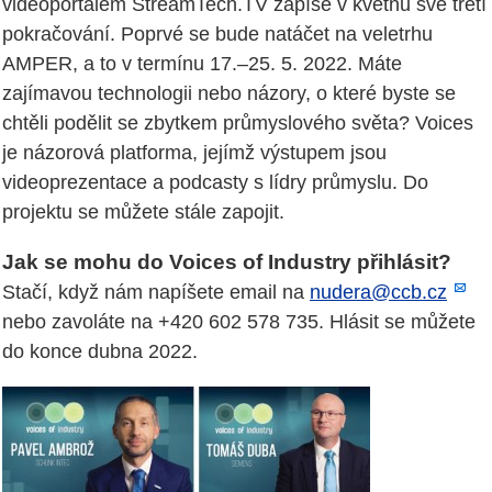
videoportálem StreamTech.TV zapíše v květnu své třetí
pokračování. Poprvé se bude natáčet na veletrhu
AMPER, a to v termínu 17.–25. 5. 2022. Máte
zajímavou technologii nebo názory, o které byste se
chtěli podělit se zbytkem průmyslového světa? Voices
je názorová platforma, jejímž výstupem jsou
videoprezentace a podcasty s lídry průmyslu. Do
projektu se můžete stále zapojit.
Jak se mohu do Voices of Industry přihlásit?
Stačí, když nám napíšete email na
nudera@ccb.cz
nebo zavoláte na +420 602 578 735. Hlásit se můžete
do konce dubna 2022.