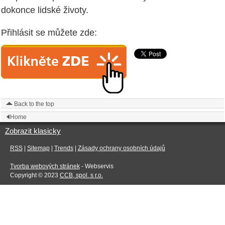
dokonce lidské životy.
Přihlásit se můžete zde:
Back to the top
Home
Zobrazit klasicky
RSS
|
Sitemap
|
Trends
|
Zásady ochrany osobních údajů
Tvorba webových stránek
- Webservis
Copyright © 2023
CCB, spol. s r.o.