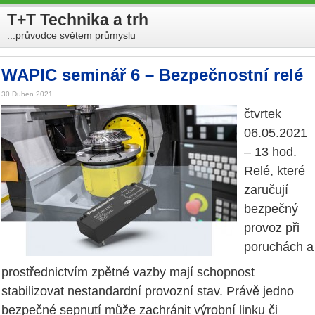
T+T Technika a trh
...průvodce světem průmyslu
WAPIC seminář 6 – Bezpečnostní relé
30 Duben 2021
čtvrtek
06.05.2021
– 13 hod.
Relé, které
zaručují
bezpečný
provoz při
poruchách a
prostřednictvím zpětné vazby mají schopnost
stabilizovat nestandardní provozní stav. Právě jedno
bezpečné sepnutí může zachránit výrobní linku či