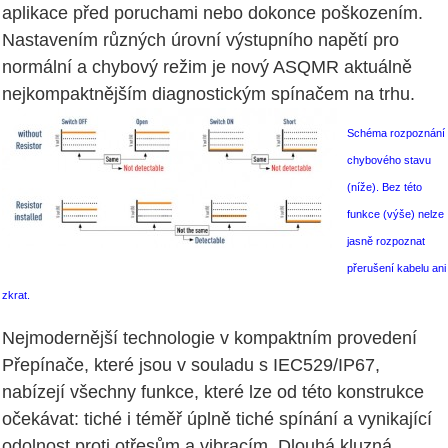
aplikace před poruchami nebo dokonce poškozením.
Nastavením různých úrovní výstupního napětí pro
normální a chybový režim je nový ASQMR aktuálně
nejkompaktnějším diagnostickým spínačem na trhu.
Schéma rozpoznání
chybového stavu
(níže). Bez této
funkce (výše) nelze
jasně rozpoznat
přerušení kabelu ani
zkrat.
Nejmodernější technologie v kompaktním provedení
Přepínače, které jsou v souladu s IEC529/IP67,
nabízejí všechny funkce, které lze od této konstrukce
očekávat: tiché i téměř úplně tiché spínání a vynikající
odolnost proti otřesům a vibracím. Dlouhá kluzná