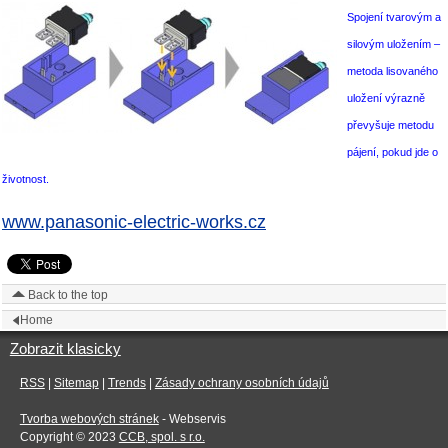
Spojení tvarovým a
silovým uložením –
metoda lisovaného
uložení výrazně
převyšuje metodu
pájení, pokud jde o
životnost.
www.panasonic-electric-works.cz
Back to the top
Home
Zobrazit klasicky
RSS
|
Sitemap
|
Trends
|
Zásady ochrany osobních údajů
Tvorba webových stránek
- Webservis
Copyright © 2023
CCB, spol. s r.o.