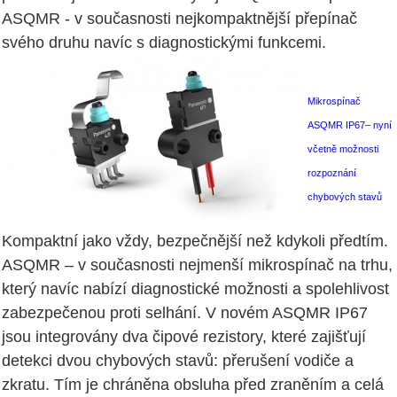
ASQMR - v současnosti nejkompaktnější přepínač
svého druhu navíc s diagnostickými funkcemi.
Mikrospínač
ASQMR IP67– nyní
včetně možnosti
rozpoznání
chybových stavů
Kompaktní jako vždy, bezpečnější než kdykoli předtím.
ASQMR – v současnosti nejmenší mikrospínač na trhu,
který navíc nabízí diagnostické možnosti a spolehlivost
zabezpečenou proti selhání. V novém ASQMR IP67
jsou integrovány dva čipové rezistory, které zajišťují
detekci dvou chybových stavů: přerušení vodiče a
zkratu. Tím je chráněna obsluha před zraněním a celá