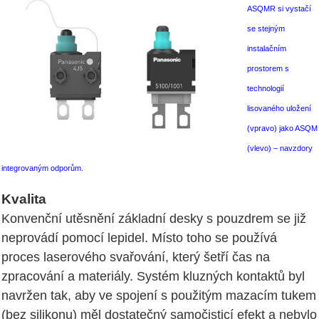
ASQMR si vystačí
se stejným
instalačním
prostorem s
technologií
lisovaného uložení
(vpravo) jako ASQM
(vlevo) – navzdory
integrovaným odporům.
Kvalita
Konvenční utěsnění základní desky s pouzdrem se již
neprovádí pomocí lepidel. Místo toho se používá
proces laserového svařování, který šetří čas na
zpracování a materiály. Systém kluzných kontaktů byl
navržen tak, aby ve spojení s použitým mazacím tukem
(bez silikonu) měl dostatečný samočisticí efekt a nebylo