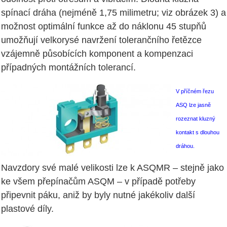
spínací dráha (nejméně 1,75 milimetru; viz obrázek 3) a
možnost optimální funkce až do náklonu 45 stupňů
umožňují velkorysé navržení tolerančního řetězce
vzájemně působících komponent a kompenzaci
případných montážních tolerancí.
V příčném řezu
ASQ lze jasně
rozeznat kluzný
kontakt s dlouhou
dráhou.
Navzdory své malé velikosti lze k ASQMR – stejně jako
ke všem přepínačům ASQM – v případě potřeby
připevnit páku, aniž by byly nutné jakékoliv další
plastové díly.