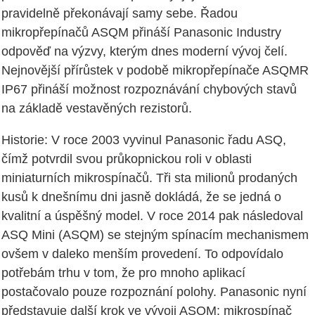
pravidelně překonávají samy sebe. Řadou
mikropřepínačů ASQM přináší Panasonic Industry
odpověď na výzvy, kterým dnes moderní vývoj čelí.
Nejnovější přírůstek v podobě mikropřepínače ASQMR
IP67 přináší možnost rozpoznávání chybových stavů
na základě vestavěných rezistorů.
Historie: V roce 2003 vyvinul Panasonic řadu ASQ,
čímž potvrdil svou průkopnickou roli v oblasti
miniaturních mikrospínačů. Tři sta milionů prodaných
kusů k dnešnímu dni jasně dokládá, že se jedná o
kvalitní a úspěšný model. V roce 2014 pak následoval
ASQ Mini (ASQM) se stejným spínacím mechanismem
ovšem v daleko menším provedení. To odpovídalo
potřebám trhu v tom, že pro mnoho aplikací
postačovalo pouze rozpoznání polohy. Panasonic nyní
představuje další krok ve vývoji ASQM: mikrospínač