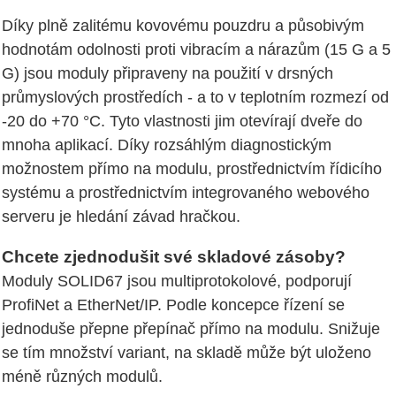
Díky plně zalitému kovovému pouzdru a působivým
hodnotám odolnosti proti vibracím a nárazům (15 G a 5
G) jsou moduly připraveny na použití v drsných
průmyslových prostředích - a to v teplotním rozmezí od
-20 do +70 °C. Tyto vlastnosti jim otevírají dveře do
mnoha aplikací. Díky rozsáhlým diagnostickým
možnostem přímo na modulu, prostřednictvím řídicího
systému a prostřednictvím integrovaného webového
serveru je hledání závad hračkou.
Chcete zjednodušit své skladové zásoby?
Moduly SOLID67 jsou multiprotokolové, podporují
ProfiNet a EtherNet/IP. Podle koncepce řízení se
jednoduše přepne přepínač přímo na modulu. Snižuje
se tím množství variant, na skladě může být uloženo
méně různých modulů.