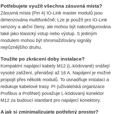
Potřebujete využít všechna zásuvná místa?
Zásuvná místa (Pin 4) IO-Link master modulů jsou
dimenzována multifunkčně; Lze je použít pro IO-Link
senzory a akční členy, ale mohou být nakonfigurována
také jako klasický vstup nebo výstup. S jediným
modulem mohou být shromažďovány signály
nejrůznějšího druhu.
Toužíte po zkrácení doby instalace?
Kompaktní napájecí kabely M12 (L-kódované) snášejí
vysoké zatížení, přenášejí až 16 A. Napájení je možné
propojit přes několik modulů. To usnadňuje instalaci a
redukuje kabelové trasy. PI (uživatelská organizace
Profibus a ProfiNet) považuje L-kódovaný konektor
M12 za budoucí standard pro napájecí konektory.
A jak si zminimalizujete potřebný prostor?