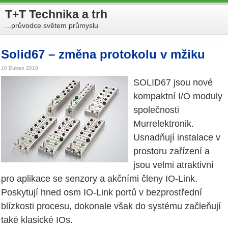
T+T Technika a trh
...průvodce světem průmyslu
Solid67 – změna protokolu v mžiku
10 Duben 2018
SOLID67 jsou nové
kompaktní I/O moduly
společnosti
Murrelektronik.
Usnadňují instalace v
prostoru zařízení a
jsou velmi atraktivní
pro aplikace se senzory a akčními členy IO-Link.
Poskytují hned osm IO-Link portů v bezprostřední
blízkosti procesu, dokonale však do systému začleňují
také klasické IOs.