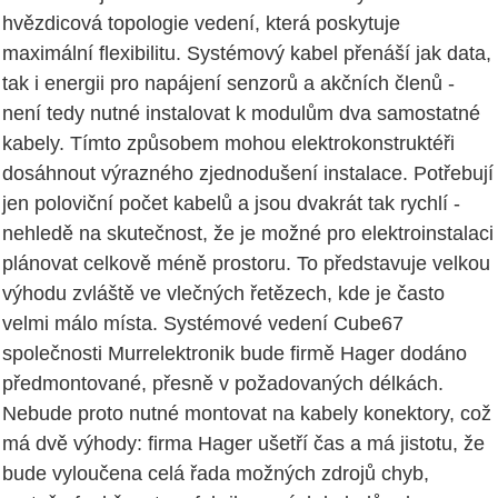
hvězdicová topologie vedení, která poskytuje
maximální flexibilitu. Systémový kabel přenáší jak data,
tak i energii pro napájení senzorů a akčních členů -
není tedy nutné instalovat k modulům dva samostatné
kabely. Tímto způsobem mohou elektrokonstruktéři
dosáhnout výrazného zjednodušení instalace. Potřebují
jen poloviční počet kabelů a jsou dvakrát tak rychlí -
nehledě na skutečnost, že je možné pro elektroinstalaci
plánovat celkově méně prostoru. To představuje velkou
výhodu zvláště ve vlečných řetězech, kde je často
velmi málo místa. Systémové vedení Cube67
společnosti Murrelektronik bude firmě Hager dodáno
předmontované, přesně v požadovaných délkách.
Nebude proto nutné montovat na kabely konektory, což
má dvě výhody: firma Hager ušetří čas a má jistotu, že
bude vyloučena celá řada možných zdrojů chyb,