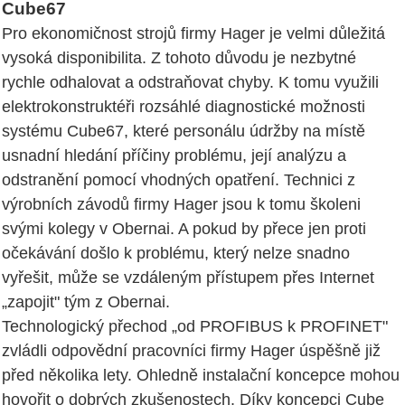
Cube67
Pro ekonomičnost strojů firmy Hager je velmi důležitá
vysoká disponibilita. Z tohoto důvodu je nezbytné
rychle odhalovat a odstraňovat chyby. K tomu využili
elektrokonstruktéři rozsáhlé diagnostické možnosti
systému Cube67, které personálu údržby na místě
usnadní hledání příčiny problému, její analýzu a
odstranění pomocí vhodných opatření. Technici z
výrobních závodů firmy Hager jsou k tomu školeni
svými kolegy v Obernai. A pokud by přece jen proti
očekávání došlo k problému, který nelze snadno
vyřešit, může se vzdáleným přístupem přes Internet
„zapojit" tým z Obernai.
Technologický přechod „od PROFIBUS k PROFINET"
zvládli odpovědní pracovníci firmy Hager úspěšně již
před několika lety. Ohledně instalační koncepce mohou
hovořit o dobrých zkušenostech. Díky koncepci Cube