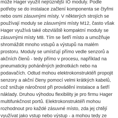
může Hager využít nejrůznější IO moduly. Podle
potřeby se do instalace začlení komponenta se čtyřmi
nebo osmi zásuvnými místy. V některých strojích se
používají moduly se zásuvnými místy M12, často však
Hager využívá také obzvláště kompaktní moduly se
zásuvnými místy M8. Tím se šetří místo a umožňuje
shromáždit mnoho vstupů a výstupů na malém
prostoru. Moduly se umísťují přímo vedle senzorů a
akčních členů - tedy přímo v procesu, například na
pneumaticky poháněných jednotkách nebo na
podavačích. Odtud mohou elektrokonstruktéři propojit
senzory a akční členy pomocí velmi krátkých kabelů,
což snižuje náročnost při provádění instalace a šetří
náklady. Druhou výhodou flexibility je pro firmu Hager
multifunkčnost portů. Elektrokonstruktéři mohou
rozhodnout pro každé zásuvné místo, zda jej chtějí
využívat jako vstup nebo výstup - a mohou tedy ze