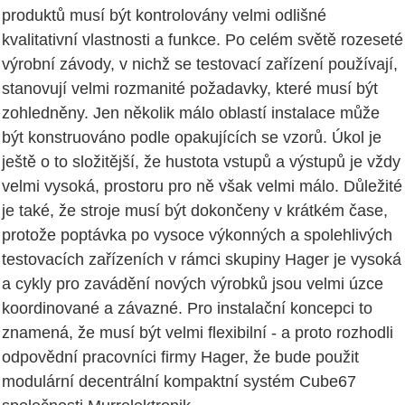
produktů musí být kontrolovány velmi odlišné
kvalitativní vlastnosti a funkce. Po celém světě rozeseté
výrobní závody, v nichž se testovací zařízení používají,
stanovují velmi rozmanité požadavky, které musí být
zohledněny. Jen několik málo oblastí instalace může
být konstruováno podle opakujících se vzorů. Úkol je
ještě o to složitější, že hustota vstupů a výstupů je vždy
velmi vysoká, prostoru pro ně však velmi málo. Důležité
je také, že stroje musí být dokončeny v krátkém čase,
protože poptávka po vysoce výkonných a spolehlivých
testovacích zařízeních v rámci skupiny Hager je vysoká
a cykly pro zavádění nových výrobků jsou velmi úzce
koordinované a závazné. Pro instalační koncepci to
znamená, že musí být velmi flexibilní - a proto rozhodli
odpovědní pracovníci firmy Hager, že bude použit
modulární decentrální kompaktní systém Cube67