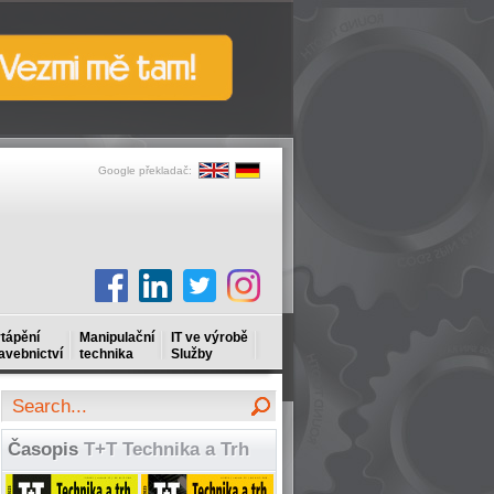
Google překladač:
tápění
Manipulační
IT ve výrobě
avebnictví
technika
Služby
Časopis
T+T Technika a Trh