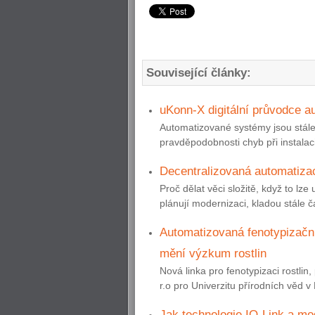
Související články:
uKonn-X digitální průvodce a
Automatizované systémy jsou stále 
pravděpodobnosti chyb při instalac
Decentralizovaná automatizac
Proč dělat věci složitě, když to lze
plánují modernizaci, kladou stále č
Automatizovaná fenotypizační
mění výzkum rostlin
Nová linka pro fenotypizaci rostli
r.o pro Univerzitu přírodních věd v 
Jak technologie IO-Link a m