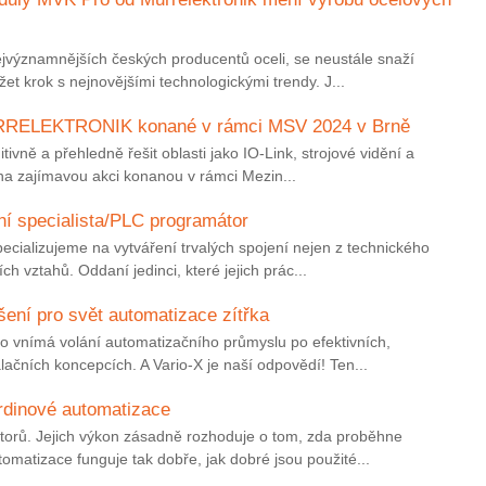
ejvýznamnějších českých producentů oceli, se neustále snaží
et krok s nejnovějšími technologickými trendy. J...
RRELEKTRONIK konané v rámci MSV 2024 v Brně
ntuitivně a přehledně řešit oblasti jako IO-Link, strojové vidění a
a zajímavou akci konanou v rámci Mezin...
ní specialista/PLC programátor
pecializujeme na vytváření trvalých spojení nejen z technického
ch vztahů. Oddaní jedinci, které jejich prác...
šení pro svět automatizace zítřka
ho vnímá volání automatizačního průmyslu po efektivních,
lačních koncepcích. A Vario-X je naší odpovědí! Ten...
hrdinové automatizace
torů. Jejich výkon zásadně rozhoduje o tom, zda proběhne
tomatizace funguje tak dobře, jak dobré jsou použité...