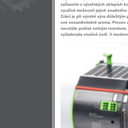
zařízením v sýrařských sklepích k
využívá možností jejich snadného č
Zrání je při výrobě sýra důležitým p
své nezaměnitelné aroma. Proces 
neustále potírat solným roztokem.
vyžadovala značné úsilí. V modern