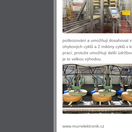
poškozování a umožňují dosahovat vys
ohybových cyklů a 2 milióny cyklů v k
prací, protože umožňují delší údržbo
je to velkou výhodou.
www.murrelektronik.cz