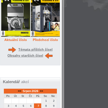
Aktuální číslo
Předchozí číslo
Témata příštích čísel
Obsahy starších čísel
Kalendář
akcí
<<
Srpen 2026
>>
Po
Út
St
Čt
Pá
So
Ne
1
2
3
4
5
6
7
8
9