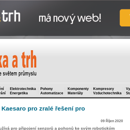
ní
Elektrotechnika
Pohony
Komponenty
Kompresory
Vy
ání
Energetika
Automatizace
Materiály
Vzduchotechnika
St
Kaesaro pro zralé řešení pro
09 Říjen 2020
žívá pro připojení senzorů a pohonů ke svým robotickým