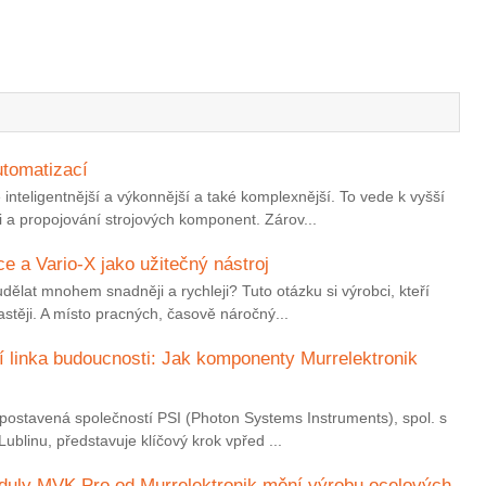
utomatizací
inteligentnější a výkonnější a také komplexnější. To vede k vyšší
i a propojování strojových komponent. Zárov...
e a Vario-X jako užitečný nástroj
 udělat mnohem snadněji a rychleji? Tuto otázku si výrobci, kteří
astěji. A místo pracných, časově náročný...
 linka budoucnosti: Jak komponenty Murrelektronik
n, postavená společností PSI (Photon Systems Instruments), spol. s
Lublinu, představuje klíčový krok vpřed ...
oduly MVK Pro od Murrelektronik mění výrobu ocelových