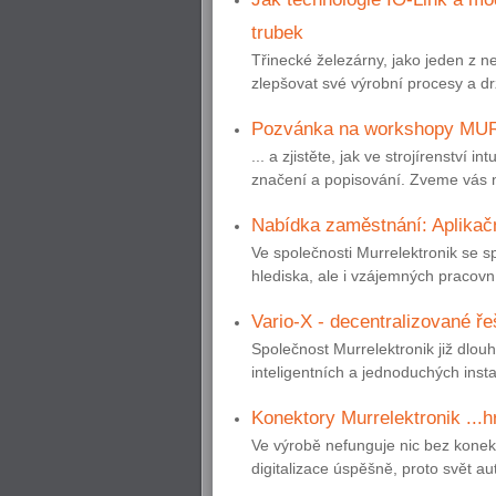
trubek
Třinecké železárny, jako jeden z n
zlepšovat své výrobní procesy a drž
Pozvánka na workshopy MU
... a zjistěte, jak ve strojírenství i
značení a popisování. Zveme vás n
Nabídka zaměstnání: Aplikač
Ve společnosti Murrelektronik se s
hlediska, ale i vzájemných pracovní
Vario-X - decentralizované ře
Společnost Murrelektronik již dlou
inteligentních a jednoduchých insta
Konektory Murrelektronik ...
Ve výrobě nefunguje nic bez konek
digitalizace úspěšně, proto svět au