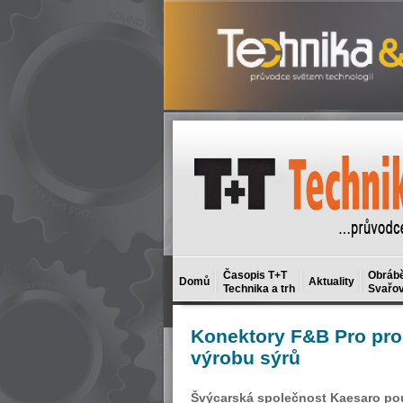
Časopis T+T
Obrábě
Domů
Aktuality
Technika a trh
Svařov
www.murrelektronik.cz
Konektory
F&B Pro pro 
výrobu sýrů
Švýcarská společnost Kaesaro pou