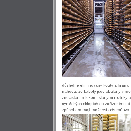
důsledně eliminovány kouty a hrany, 
náhoda, že kabely jsou obaleny v mod
znečištění mlékem, slanými roztoky a 
sýrařských sklepích se zařízeními od 
způsobem mají možnost odstraňovat 