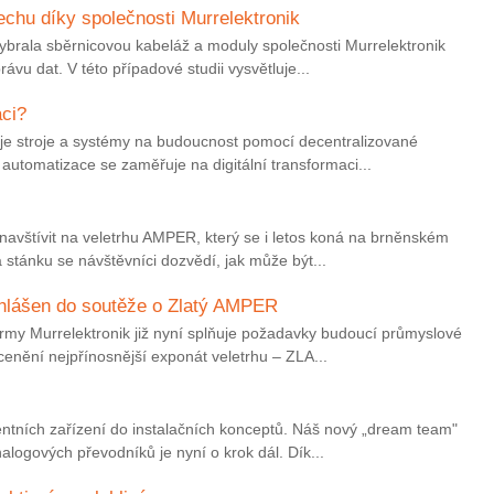
lechu díky společnosti Murrelektronik
ybrala sběrnicovou kabeláž a moduly společnosti Murrelektronik
právu dat. V této případové studii vysvětluje...
aci?
uje stroje a systémy na budoucnost pomocí decentralizované
 automatizace se zaměřuje na digitální transformaci...
navštívit na veletrhu AMPER, který se i letos koná na brněnském
a stánku se návštěvníci dozvědí, jak může být...
ihlášen do soutěže o Zlatý AMPER
irmy Murrelektronik již nyní splňuje požadavky budoucí průmyslové
cenění nejpřínosnější exponát veletrhu – ZLA...
gentních zařízení do instalačních konceptů. Náš nový „dream team"
logových převodníků je nyní o krok dál. Dík...