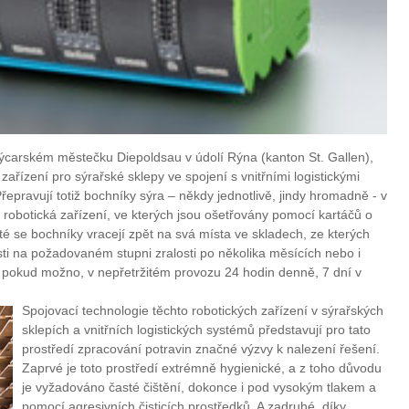
výcarském městečku Diepoldsau v údolí Rýna (kanton St. Gallen),
 zařízení pro sýrařské sklepy ve spojení s vnitřními logistickými
 Přepravují totiž bochníky sýra – někdy jednotlivě, jindy hromadně - v
o robotická zařízení, ve kterých jsou ošetřovány pomocí kartáčů o
té se bochníky vracejí zpět na svá místa ve skladech, ze kterých
ti na požadovaném stupni zralosti po několika měsících nebo i
, pokud možno, v nepřetržitém provozu 24 hodin denně, 7 dní v
Spojovací technologie těchto robotických zařízení v sýrařských
sklepích a vnitřních logistických systémů představují pro tato
prostředí zpracování potravin značné výzvy k nalezení řešení.
Zaprvé je toto prostředí extrémně hygienické, a z toho důvodu
je vyžadováno časté čištění, dokonce i pod vysokým tlakem a
pomocí agresivních čisticích prostředků. A zadruhé, díky