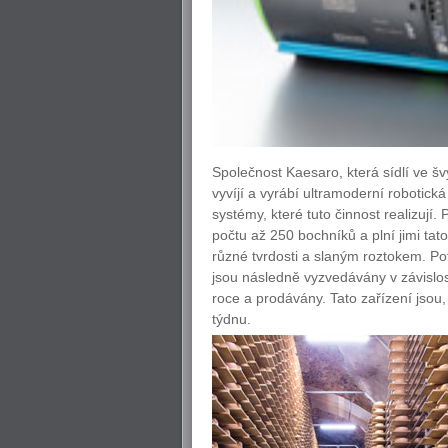
Společnost Kaesaro, která sídlí ve š
vyvíjí a vyrábí ultramoderní robotická
systémy, které tuto činnost realizují.
počtu až 250 bochníků a plní jimi tat
různé tvrdosti a slaným roztokem. Po
jsou následně vyzvedávány v závislos
roce a prodávány. Tato zařízení jsou
týdnu.