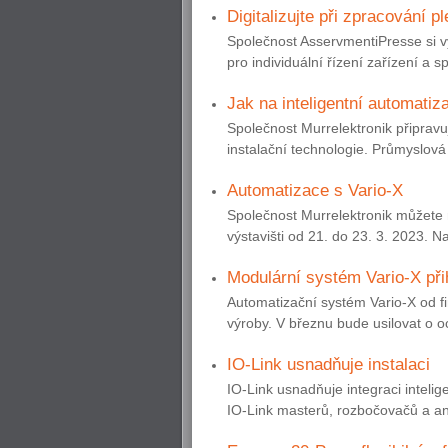
Digitalizujte při zpracování p
Společnost AsservmentiPresse si v
pro individuální řízení zařízení a s
Jak na inteligentní automatiz
Společnost Murrelektronik připrav
instalační technologie. Průmyslová
Automatizace s Vario-X
Společnost Murrelektronik můžete 
výstavišti od 21. do 23. 3. 2023. N
Modulární systém Vario-X př
Automatizační systém Vario-X od f
výroby. V březnu bude usilovat o o
IO-Link usnadňuje instalaci
IO-Link usnadňuje integraci inteli
IO-Link masterů, rozbočovačů a ana