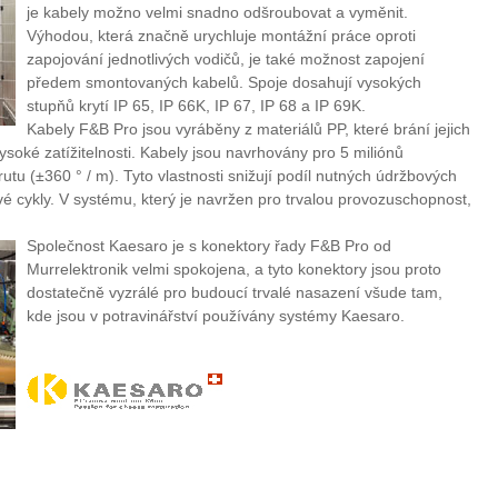
je kabely možno velmi snadno odšroubovat a vyměnit.
Výhodou, která značně urychluje montážní práce oproti
zapojování jednotlivých vodičů, je také možnost zapojení
předem smontovaných kabelů. Spoje dosahují vysokých
stupňů krytí IP 65, IP 66K, IP 67, IP 68 a IP 69K.
Kabely F&B Pro jsou vyráběny z materiálů PP, které brání jejich
oké zatížitelnosti. Kabely jsou navrhovány pro 5 miliónů
rutu (±360 ° / m). Tyto vlastnosti snižují podíl nutných údržbových
vé cykly. V systému, který je navržen pro trvalou provozuschopnost,
Společnost Kaesaro je s konektory řady F&B Pro od
Murrelektronik velmi spokojena, a tyto konektory jsou proto
dostatečně vyzrálé pro budoucí trvalé nasazení všude tam,
kde jsou v potravinářství používány systémy Kaesaro.