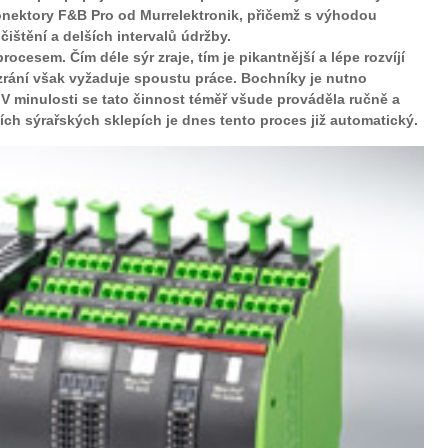
onektory F&B Pro od Murrelektronik, přičemž s výhodou
ištění a delších intervalů údržby.
rocesem. Čím déle sýr zraje, tím je pikantnější a lépe rozvíjí
zrání však vyžaduje spoustu práce. Bochníky je nutno
 V minulosti se tato činnost téměř všude prováděla ručně a
ích sýrařských sklepích je dnes tento proces již automatický.