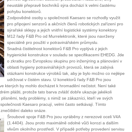
neustálé přepravě bochníků sýra dochází k velmi častému
pohybu konektorů.
Zodpovědné osoby u společnosti Kaesaro se rozhodly využít
pro připojení senzorů a akčních členů robotických zařízení pro
sýrařské sklepy a jejich vnitřní logistické systémy konektory
M12 řady F&B Pro od Murrelektronik, které jsou navrženy
speciálně pro použití v potravinářském průmyslu.
Snadná čistitelnost konektorů F&B Pro vyplývá z jejich
hygienické konstrukce v souladu se specifikacemi EHEDG. Jde
o zkratku pro Evropskou skupinu pro inženýring a plánování v
oblasti hygieny potravinářských provozů, která se zabývá
otázkami konstrukce výrobků tak, aby je bylo možno co nejlépe
udržovat v čistém stavu. U konektorů řady F&B Pro jsou
ve kterých by mohlo docházet k hromadění nečistot. Není také
rém plášti, protože tato barva zvlášť dobře ukazuje jakékoli
plísněmi, tedy problémy, s nimiž se zákazníci, kteří ve svých
společnosti Kaesaro pracují, velmi často setkávají. Tímto
znečištění daleko snáze.
Šroubové spoje F&B Pro jsou vyráběny z nerezové oceli V4A
(1.4404). Jsou proto maximálně odolné vůči korozi a dalším
vlivům okolního prostředí. V případě potřeby provedení servisu