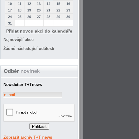
10
11
12
13
14
15
16
17
18
19
20
21
22
23
24
25
26
27
28
29
30
31
Přidat novou akci do kalendáře
Nejnovější akce
Žádné následující události
Odběr
novinek
Newsletter T+Tnews
Zobrazit archiv T+T news