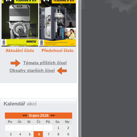
Aktuální číslo
Předchozí číslo
Témata příštích čísel
Obsahy starších čísel
Kalendář
akcí
<<
Srpen 2026
>>
Po
Út
St
Čt
Pá
So
Ne
1
2
3
4
5
6
7
8
9