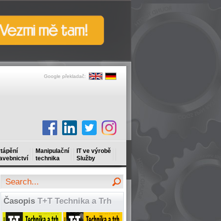
Google překladač:
tápění
Manipulační
IT ve výrobě
avebnictví
technika
Služby
Časopis
T+T Technika a Trh