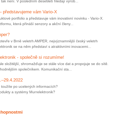
ak není. V posledním desetiletí hledají výrob...
– představujeme vám Vario-X
uktové portfolio a představuje vám inovativní novinku - Vario-X.
formu, která přináší senzory a akční členy...
mper?
otevře v Brně veletrh AMPER, nejvýznamnější český veletrh
ktronik se na něm představí s atraktivními inovacemi...
lektronik - společně si rozumíme!
e složitější, shromažďuje se stále více dat a propojuje se do sítě.
jvhodnějším společníkem. Komunikační sta...
–29.4.2022
toužíte po ucelených informacích?
rodukty a systémy Murrelektronik?
chopnostmi