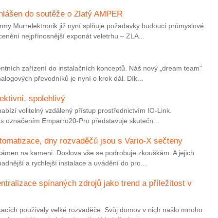
ihlášen do soutěže o Zlatý AMPER
irmy Murrelektronik již nyní splňuje požadavky budoucí průmyslové
cenění nejpřínosnější exponát veletrhu – ZLA...
gentních zařízení do instalačních konceptů. Náš nový „dream team"
logových převodníků je nyní o krok dál. Dík...
ektivní, spolehlivý
abízí volitelný vzdálený přístup prostřednictvím IO-Link.
 s označením Emparro20-Pro představuje skutečn...
tomatizace, dny rozvaděčů jsou s Vario-X sečteny
kámen na kameni. Doslova vše se podrobuje zkouškám. A jejich
snadnější a rychlejší instalace a uvádění do pro...
tralizace spínaných zdrojů jako trend a příležitost v
ikacích používaly velké rozvaděče. Svůj domov v nich našlo mnoho