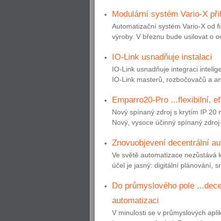
Modulární systém Vario-X př
Automatizační systém Vario-X od f
výroby. V březnu bude usilovat o o
IO-Link usnadňuje instalaci
IO-Link usnadňuje integraci inteli
IO-Link masterů, rozbočovačů a ana
Emparro20-Pro ...flexibilní, ef
Nový spínaný zdroj s krytím IP 20 n
Nový, vysoce účinný spínaný zdroj
Znovuobjevení decentrální au
Ve světě automatizace nezůstává 
účel je jasný: digitální plánování, 
Do průmyslového pole ...decen
automatizaci
V minulosti se v průmyslových apl