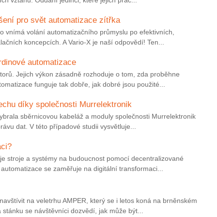
šení pro svět automatizace zítřka
ho vnímá volání automatizačního průmyslu po efektivních,
lačních koncepcích. A Vario-X je naší odpovědí! Ten...
hrdinové automatizace
torů. Jejich výkon zásadně rozhoduje o tom, zda proběhne
tomatizace funguje tak dobře, jak dobré jsou použité...
lechu díky společnosti Murrelektronik
ybrala sběrnicovou kabeláž a moduly společnosti Murrelektronik
právu dat. V této případové studii vysvětluje...
aci?
uje stroje a systémy na budoucnost pomocí decentralizované
 automatizace se zaměřuje na digitální transformaci...
navštívit na veletrhu AMPER, který se i letos koná na brněnském
a stánku se návštěvníci dozvědí, jak může být...