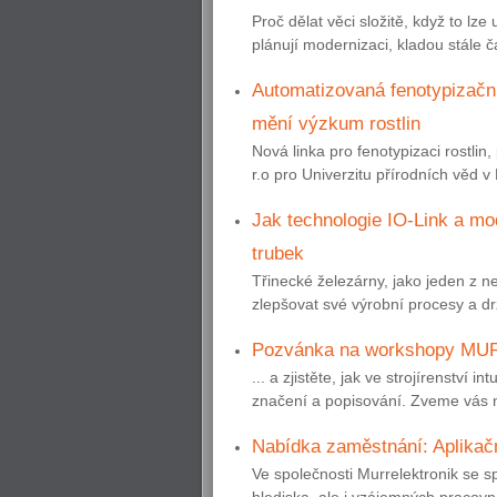
Proč dělat věci složitě, když to lze
plánují modernizaci, kladou stále č
Automatizovaná fenotypizační
mění výzkum rostlin
Nová linka pro fenotypizaci rostli
r.o pro Univerzitu přírodních věd v 
Jak technologie IO-Link a m
trubek
Třinecké železárny, jako jeden z n
zlepšovat své výrobní procesy a drž
Pozvánka na workshopy MU
... a zjistěte, jak ve strojírenství i
značení a popisování. Zveme vás n
Nabídka zaměstnání: Aplikač
Ve společnosti Murrelektronik se s
hlediska, ale i vzájemných pracovní