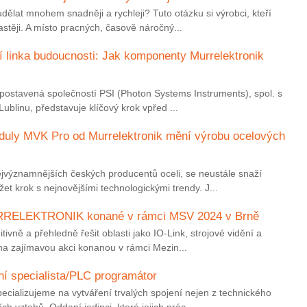
 udělat mnohem snadněji a rychleji? Tuto otázku si výrobci, kteří
astěji. A místo pracných, časově náročný...
 linka budoucnosti: Jak komponenty Murrelektronik
n, postavená společností PSI (Photon Systems Instruments), spol. s
Lublinu, představuje klíčový krok vpřed ...
oduly MVK Pro od Murrelektronik mění výrobu ocelových
ejvýznamnějších českých producentů oceli, se neustále snaží
et krok s nejnovějšími technologickými trendy. J...
RRELEKTRONIK konané v rámci MSV 2024 v Brně
ntuitivně a přehledně řešit oblasti jako IO-Link, strojové vidění a
a zajímavou akci konanou v rámci Mezin...
ní specialista/PLC programátor
pecializujeme na vytváření trvalých spojení nejen z technického
ch vztahů. Oddaní jedinci, které jejich prác...