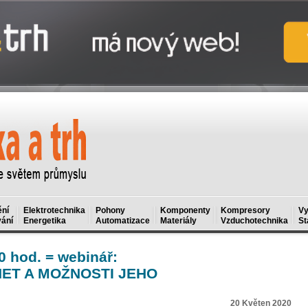
ní
Elektrotechnika
Pohony
Komponenty
Kompresory
Vy
ání
Energetika
Automatizace
Materiály
Vzduchotechnika
St
0 hod. = webinář:
ET A MOŽNOSTI JEHO
20 Květen 2020