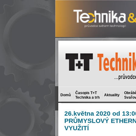
Časopis T+T
Obrábě
Domů
Aktuality
Technika a trh
Svařov
26.května
2020 od 13:0
PRŮMYSLOVÝ ETHERN
VYUŽITÍ