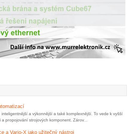
utomatizací
inteligentnější a výkonnější a také komplexnější. To vede k vyšší
i a propojování strojových komponent. Zárov...
e a Vario-X jako užitečný nástroj