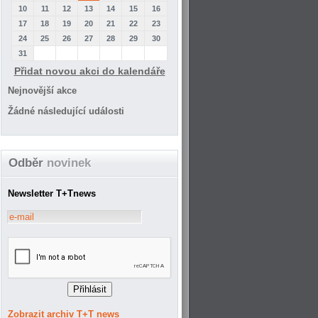
10
11
12
13
14
15
16
17
18
19
20
21
22
23
24
25
26
27
28
29
30
31
Přidat novou akci do kalendáře
Nejnovější akce
Žádné následující události
Odběr
novinek
Newsletter T+Tnews
Zobrazit archiv T+T news