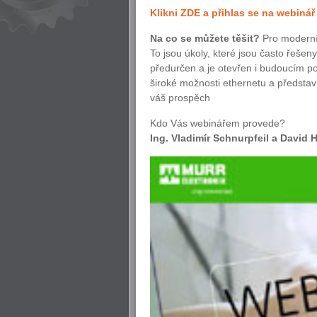
Klikni ZDE a přihlas se na webinář
Na co se můžete těšit?
Pro moderní 
To jsou úkoly, které jsou často řešen
předurčen a je otevřen i budoucím p
široké možnosti ethernetu a představ
váš prospěch
Kdo Vás webinářem provede?
Ing. Vladimír Schnurpfeil a David 