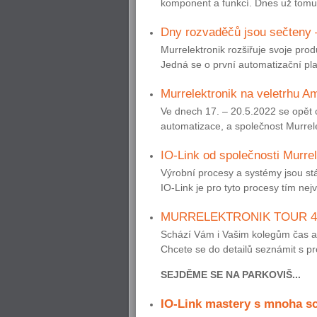
komponent a funkcí. Dnes už tomu t
Dny rozvaděčů jsou sečteny 
Murrelektronik rozšiřuje svoje prod
Jedná se o první automatizační plat
Murrelektronik na veletrhu A
Ve dnech 17. – 20.5.2022 se opět 
automatizace, a společnost Murrele
IO-Link od společnosti Murre
Výrobní procesy a systémy jsou stál
IO-Link je pro tyto procesy tím ne
MURRELEKTRONIK TOUR 4.
Schází Vám i Vašim kolegům čas a 
Chcete se do detailů seznámit s p
SEJDĚME SE NA PARKOVIŠ...
IO-Link mastery s mnoha s