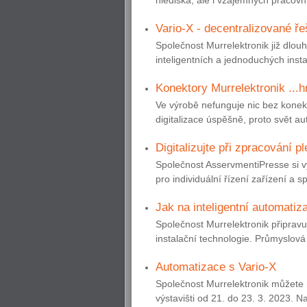
Vario-X - decentralizované ře
Společnost Murrelektronik již dlou
inteligentních a jednoduchých insta
Konektory Murrelektronik ...
Ve výrobě nefunguje nic bez konek
digitalizace úspěšně, proto svět au
Digitalizujte při zpracování p
Společnost AsservmentiPresse si v
pro individuální řízení zařízení a s
Jak na inteligentní automatiz
Společnost Murrelektronik připrav
instalační technologie. Průmyslová
Automatizace s Vario-X
Společnost Murrelektronik můžete 
výstavišti od 21. do 23. 3. 2023. N