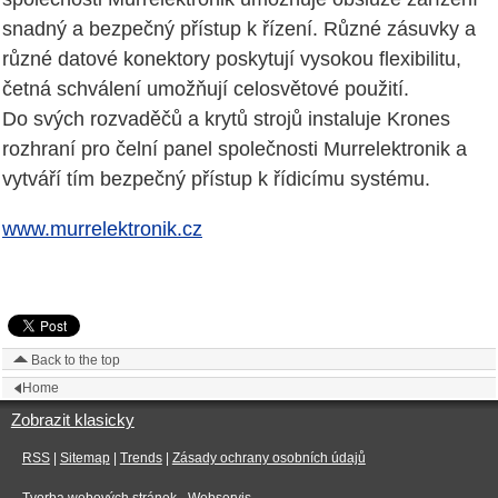
snadný a bezpečný přístup k řízení. Různé zásuvky a
různé datové konektory poskytují vysokou flexibilitu,
četná schválení umožňují celosvětové použití.
Do svých rozvaděčů a krytů strojů instaluje Krones
rozhraní pro čelní panel společnosti Murrelektronik a
vytváří tím bezpečný přístup k řídicímu systému.
www.murrelektronik.cz
Back to the top
Home
Zobrazit klasicky
RSS
|
Sitemap
|
Trends
|
Zásady ochrany osobních údajů
Tvorba webových stránek
- Webservis