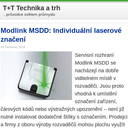
T+T Technika a trh
...průvodce světem průmyslu
Modlink MSDD: Individuální laserové
značení
24 Červenec 2019
Servisní rozhraní
Modlink MSDD se
nacházejí na dobře
viditelném místě v
rozvaděči. Jsou proto
vhodná k umístění
označení zařízení,
čárových kódů nebo výstražných upozornění – není již
nutné instalovat dodatečné štítky s označením. Prodejci
a firmy z oboru výroby rozvaděčů mohou plochu využít