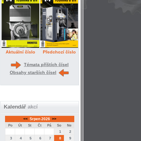
Aktuální číslo
Předchozí číslo
Témata příštích čísel
Obsahy starších čísel
Kalendář
akcí
<<
Srpen 2026
>>
Po
Út
St
Čt
Pá
So
Ne
1
2
3
4
5
6
7
8
9