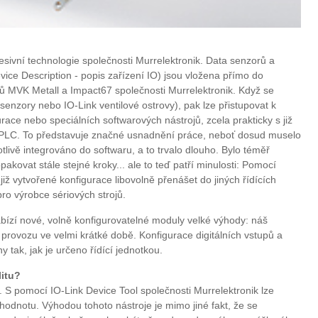
sivní technologie společnosti Murrelektronik. Data senzorů a
ice Description - popis zařízení IO) jsou vložena přímo do
MVK Metall a Impact67 společnosti Murrelektronik. Když se
 senzory nebo IO-Link ventilové ostrovy), pak lze přistupovat k
ace nebo speciálních softwarových nástrojů, zcela prakticky s již
ky PLC. To představuje značné usnadnění práce, neboť dosud muselo
tlivě integrováno do softwaru, a to trvalo dlouho. Bylo téměř
akovat stále stejné kroky... ale to teď patří minulosti: Pomocí
již vytvořené konfigurace libovolně přenášet do jiných řídících
ro výrobce sériových strojů.
bízí nové, volně konfigurovatelné moduly velké výhody: náš
provozu ve velmi krátké době. Konfigurace digitálních vstupů a
 tak, jak je určeno řídící jednotkou.
litu?
. S pomocí IO-Link Device Tool společnosti Murrelektronik lze
 hodnotu. Výhodou tohoto nástroje je mimo jiné fakt, že se