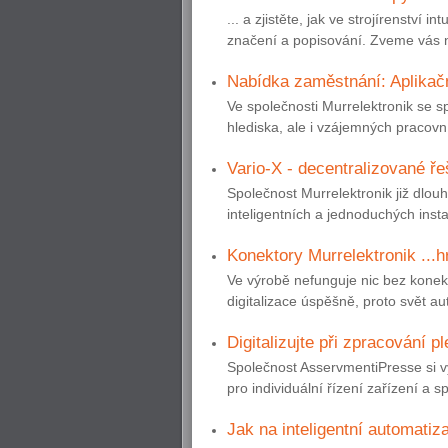
... a zjistěte, jak ve strojírenství i
značení a popisování. Zveme vás n
Nabídka zaměstnání: Aplikač
Ve společnosti Murrelektronik se s
hlediska, ale i vzájemných pracovní
Vario-X - decentralizované ře
Společnost Murrelektronik již dlou
inteligentních a jednoduchých insta
Konektory Murrelektronik ...
Ve výrobě nefunguje nic bez konek
digitalizace úspěšně, proto svět au
Digitalizujte při zpracování p
Společnost AsservmentiPresse si v
pro individuální řízení zařízení a s
Jak na inteligentní automatiz