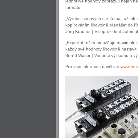
jednotlivé hodnoty zobrazují nejen 
formátu.
„Výrobci sériových strojů mají užite
kopírováním libovolně přenášet do říd
Jörg Krautter | Viceprezident automa
„Expertní režim umožňuje maximální f
každý své hodnoty libovolně nastavit.
Bernd Waser | Vedoucí výzkumu a vý
Pro více informací navštivte
www.murr