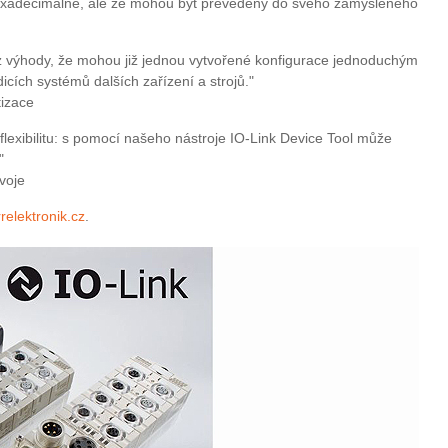
hexadecimálně, ale že mohou být převedeny do svého zamýšleného
k z výhody, že mohou již jednou vytvořené konfigurace jednoduchým
icích systémů dalších zařízení a strojů."
tizace
lexibilitu: s pomocí našeho nástroje IO-Link Device Tool může
"
voje
elektronik.cz
.