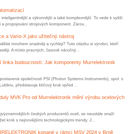
utomatizací
inteligentnější a výkonnější a také komplexnější. To vede k vyšší
i a propojování strojových komponent. Zárov...
e a Vario-X jako užitečný nástroj
 udělat mnohem snadněji a rychleji? Tuto otázku si výrobci, kteří
astěji. A místo pracných, časově náročný...
 linka budoucnosti: Jak komponenty Murrelektronik
n, postavená společností PSI (Photon Systems Instruments), spol. s
Lublinu, představuje klíčový krok vpřed ...
oduly MVK Pro od Murrelektronik mění výrobu ocelových
ejvýznamnějších českých producentů oceli, se neustále snaží
et krok s nejnovějšími technologickými trendy. J...
RRELEKTRONIK konané v rámci MSV 2024 v Brně