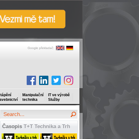
Google překladač:
tápění
Manipulační
IT ve výrobě
avebnictví
technika
Služby
Časopis
T+T Technika a Trh