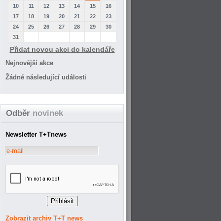
10
11
12
13
14
15
16
17
18
19
20
21
22
23
24
25
26
27
28
29
30
31
Přidat novou akci do kalendáře
Nejnovější akce
Žádné následující události
Odběr
novinek
Newsletter T+Tnews
Zobrazit archiv T+T news