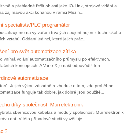
ntuitivně a přehledně řešit oblasti jako IO-Link, strojové vidění a
a zajímavou akci konanou v rámci Mezin...
ní specialista/PLC programátor
pecializujeme na vytváření trvalých spojení nejen z technického
ch vztahů. Oddaní jedinci, které jejich prác...
šení pro svět automatizace zítřka
ho vnímá volání automatizačního průmyslu po efektivních,
lačních koncepcích. A Vario-X je naší odpovědí! Ten...
hrdinové automatizace
torů. Jejich výkon zásadně rozhoduje o tom, zda proběhne
tomatizace funguje tak dobře, jak dobré jsou použité...
lechu díky společnosti Murrelektronik
ybrala sběrnicovou kabeláž a moduly společnosti Murrelektronik
právu dat. V této případové studii vysvětluje...
aci?