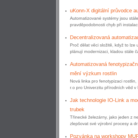
uKonn-X digitální průvodce a
Automatizované systémy jsou stále 
pravděpodobnosti chyb při instalac
Decentralizovaná automatizac
Proč dělat věci složitě, když to lze
plánují modernizaci, kladou stále č
Automatizovaná fenotypizační
mění výzkum rostlin
Nová linka pro fenotypizaci rostli
r.o pro Univerzitu přírodních věd v 
Jak technologie IO-Link a m
trubek
Třinecké železárny, jako jeden z n
zlepšovat své výrobní procesy a drž
Pozvánka na workshopy MU