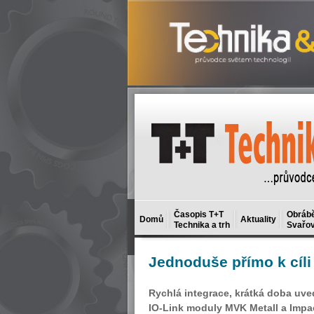
Časopis T+T
Obrábě
Domů
Aktuality
Technika a trh
Svařov
Jednoduše
přímo k cíli
Rychlá integrace, krátká doba uved
IO-Link moduly MVK Metall a Impact