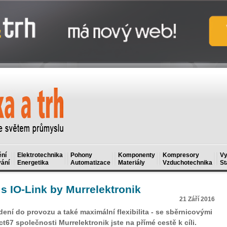
ní
Elektrotechnika
Pohony
Komponenty
Kompresory
Vy
ání
Energetika
Automatizace
Materiály
Vzduchotechnika
St
 s IO-Link by Murrelektronik
21 Září 2016
ení do provozu a také maximální flexibilita - se sběrnicovými
67 společnosti Murrelektronik jste na přímé cestě k cíli.