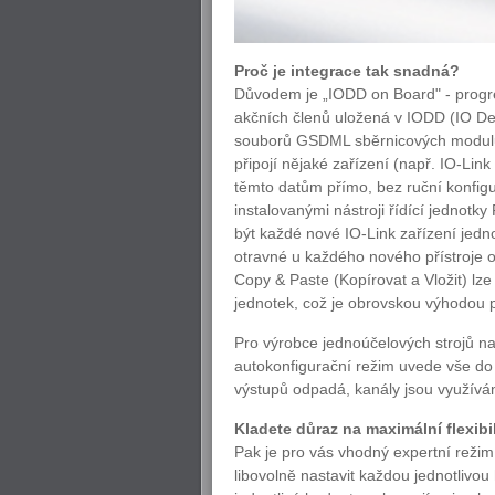
Proč je integrace tak snadná?
Důvodem je „IODD on Board" - progre
akčních členů uložená v IODD (IO Dev
souborů GSDML sběrnicových modulů 
připojí nějaké zařízení (např. IO-Link
těmto datům přímo, bez ruční konfigur
instalovanými nástroji řídící jednot
být každé nové IO-Link zařízení jedno
otravné u každého nového přístroje op
Copy & Paste (Kopírovat a Vložit) lze 
jednotek, což je obrovskou výhodou p
Pro výrobce jednoúčelových strojů na
autokonfigurační režim uvede vše do 
výstupů odpadá, kanály jsou využívány
Kladete důraz na maximální flexibi
Pak je pro vás vhodný expertní režim
libovolně nastavit každou jednotlivou